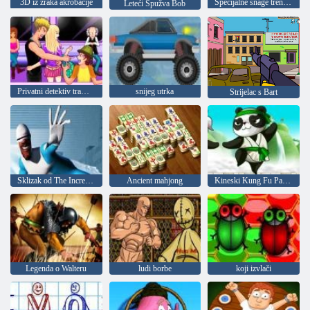
3D iz zraka akrobacije
Specijalne snage trening
Leteći Spužva Bob
Privatni detektiv tramvaj
snijeg utrka
Strijelac s Bart
Sklizak od The Incredibles
Ancient mahjong
Kineski Kung Fu Panda
Legenda o Walteru
ludi borbe
koji izvlači