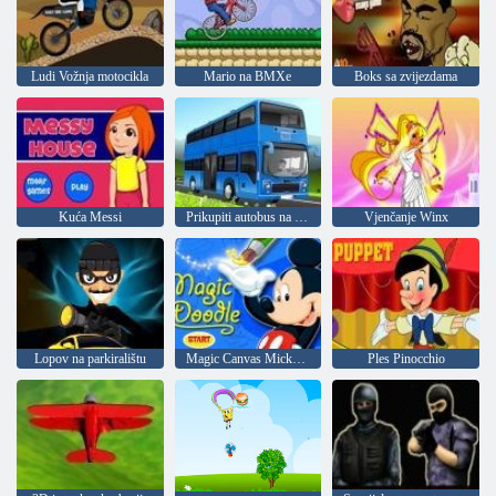
Ludi Vožnja motocikla
Mario na BMXe
Boks sa zvijezdama
Kuća Messi
Prikupiti autobus na kat u
Vjenčanje Winx
Lopov na parkiralištu
Magic Canvas Mickey Mouse
Ples Pinocchio