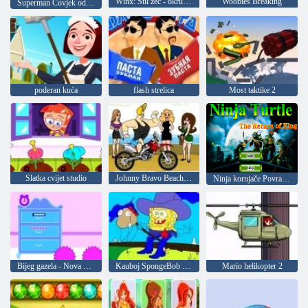
Winx: Stil zec - okrugli puzzle
Woobies Breaking
Superman Čovjek od čelika
poderan kuća
flash strelica
Most taktike 2
Slatka cvijet studio
Johnny Bravo Beach trikovi
Ninja kornjače Povratak kralja
Bijeg gazela - Nova godina
Kauboj SpongeBob bojanje
Mario helikopter 2