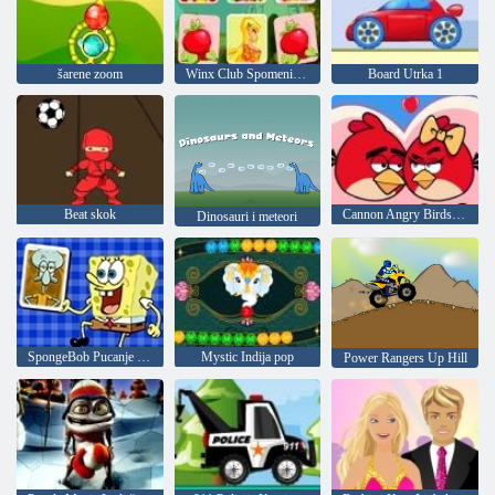
šarene zoom
Winx Club Spomenica trik
Board Utrka 1
Beat skok
Cannon Angry Birds 3 za Valentinovo
Dinosauri i meteori
SpongeBob Pucanje Spretnost
Mystic Indija pop
Power Rangers Up Hill