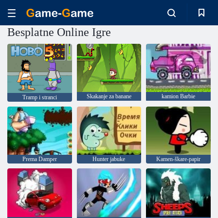
Besplatne Online Igre
Skakanje za banane
kamion Barbie
Tramp i stranci
Prema Damper
Hunter jabuke
Kamen-škare-papir