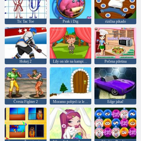
Tic Tac Toe
Peak i Dig
rizična pikado
Hokej 2
Lily on ide na kampiranje
Pečena piletina
Čvrsta Fighter 2
Moramo pobjeći iz ledene špilje
Edge jahač