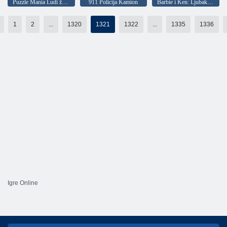
Puzzle Mania Ludi žaba
911 Policija Kamion
Barbie i Ken: Ljubakanje
1
2
...
1320
1321
1322
...
1335
1336
Igre Online