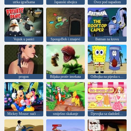
utrka igračkama
Japanski ubojica
Ovce pod napadom
Vojnik u panici
SpongeBob i zmajevi
Batman na krovu
progon
Biljaka protiv insekata
Odbojka na pijesku sa Spužva Bob
Mickey Mouse: naći zvijezde
smiješno skakanje
Djevojka sa sladoledom