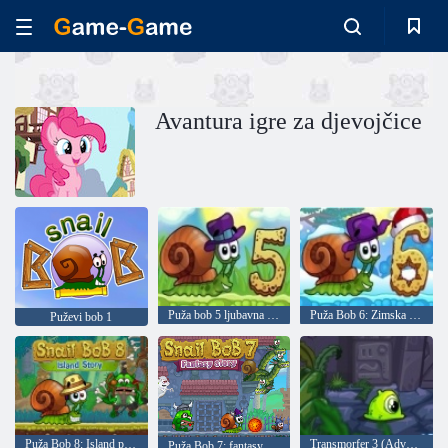
Avantura igre za djevojčice
Puža bob 5 ljubavna priča
Puža Bob 6: Zimska priča
Puževi bob 1
Puža Bob 8: Island priča
Transmorfer 3 (Adventures transmorfera nyamchika 3)
Puža Bob 7: fantasy priča