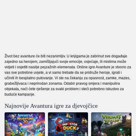
Život bez avanture će biti nezanimljiv. U knjigama je zabrinut sve događaje
zajedno sa herojem, zamišljajući svoje emocije, osjećaje, ili mislima može
vidjeti i osjetiti nasilje pejzažnih elemenata. Online igre Avanture je stvorio za
vas sve potrebne uvjete, a vi samo trebate da se pridruže heroje, igrati i
učiniti ih besplatno putovanje. Vi ste na čekanju za opasnost, zamke, mazes,
grabežljivaca i neprirodan zonama. Odabir pravog smjera i manipulira
objekata, naći ćete rješenje za svaki problem i steći potrebno iskustvo za
buduće kampanje.
Najnovije Avantura igre za djevojčice