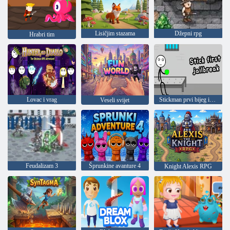
Lisičjim stazama
Džepni rpg
Hrabri tim
Lovac i vrag
Stickman prvi bijeg iz zatvora
Veseli svijet
Feudalizam 3
Šprunkine avanture 4
Knight Alexis RPG