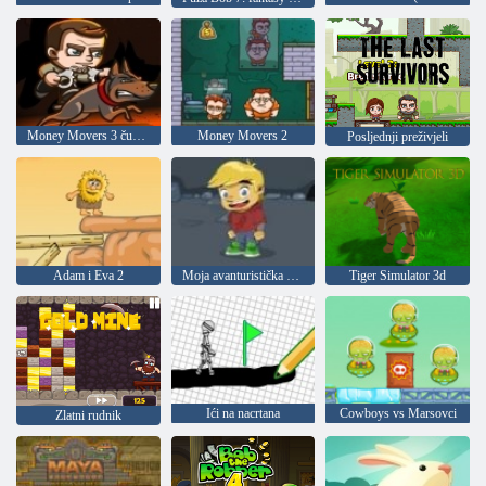
Money Movers 3 čuvarna dužnost
Money Movers 2
Posljednji preživjeli
Adam i Eva 2
Moja avanturistička knjiga 2
Tiger Simulator 3d
Ići na nacrtana
Cowboys vs Marsovci
Zlatni rudnik