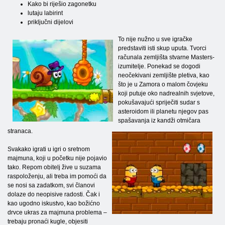
Kako bi riješio zagonetku
lutaju labirint
priključni dijelovi
To nije nužno u sve igračke
predstaviti isti skup uputa. Tvorci
računala zemljišta stvarne Masters-
izumitelje. Ponekad se dogodi
neočekivani zemljište pletiva, kao
što je u Zamora o malom čovjeku
koji putuje oko nadrealnih svjetove,
pokušavajući spriječiti sudar s
asteroidom ili planetu njegov pas
spašavanja iz kandži otmičara
stranaca.
Svakako igrati u igri o sretnom
majmuna, koji u početku nije pojavio
tako. Repom obitelj žive u suzama
raspoloženju, ali treba im pomoći da
se nosi sa zadatkom, svi članovi
dolaze do neopisive radosti. Čak i
kao ugodno iskustvo, kao božićno
drvce ukras za majmuna problema –
trebaju pronaći kugle, objesiti