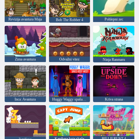
Revizija avantura Maja
Pohlepni zec
Bob The Robber 4
Zima avantura
Odvažni vitez
Ninja Ranmaru
Inca: Avantura
Huggy Waggy spašava Kissy Missy
Kriva strana
Kapibara koja skače
BILLJI RUST 4