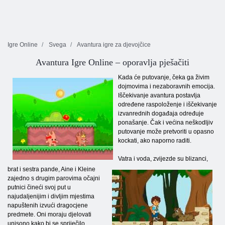
Igre Online
Svega
Avantura igre za djevojčice
Avantura Igre Online – oporavlja pješačiti
Kada će putovanje, čeka ga živim
dojmovima i nezaboravnih emocija.
Iščekivanje avantura postavlja
određene raspoloženje i iščekivanje
izvanrednih događaja određuje
ponašanje. Čak i većina neškodljiv
putovanje može pretvoriti u opasno
kockati, ako naporno raditi.
Vatra i voda, zvijezde su blizanci,
brat i sestra pande, Aine i Kleine
zajedno s drugim parovima očajni
putnici čineći svoj put u
najudaljenijim i divljim mjestima
napuštenih izvući dragocjene
predmete. Oni moraju djelovati
unisono kako bi se spriječilo