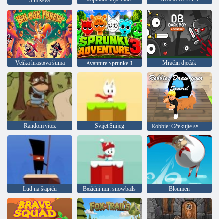
3 miševa
Velika hrastova šuma
Mračan dječak
Avanture Sprunke 3
Random vitez
Svijet Snijeg
Robbie: Očekujte svoj mač
Lud na štapiću
Božićni mir: snowballs
Bloumen