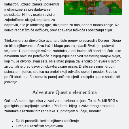
katastrofu, izbjeći zamke, pokrenuti
mehanizme za prevladavanje
poteškoća. Njihov uspjeh ovisi o
zajedničkom akcijskom planu za
napraviti, a to je addicting igre, dizajniran za dosljednost manipulacije. No,
koliko radost što će doživjeti, prevladavanje teškoća i postizanju cilja!
Tijekom igre za djevojčice avanturu ćete ponovno susresti s Dorom i Diego
će biti u njihovom društvu tražiti blago gusara, spasiti životinje, putovati
svijetom. U par mnogih važnih zadataka, a oni hrabro ići naprijed, čak i ako
navodnih naići na poteškoće. Snijeg-bijeli pas Volt mastering vanjski svijet,
koji mu je otvorio izvan seta. Nije imao pojma da je toliko prijevare u svom
životu, ali je brzo usvojio i obavlja važne misije. Držite se s njim i drugim
psima, primjerice, strelicu na protein koji odvažio osvojiti prostor. Brzo su
prošli obuku na Baikonur iu punoj uniformi sjedi u kokpitu space shuttle ići
jedrenje.
Adventure Quest s elementima
Online Arkadne igre nisu vezani za određenu smjeru. To može biti RPG s
gunfights, prikupljanje stavke u Platformi, bijeg iz zatvorenog prostora i
zadataka s raznolik niz zadataka. U potonjem slučaju, morate:
Da bi pronašli stavke i njihovo korištenje
lutanja u različitim smjerovima