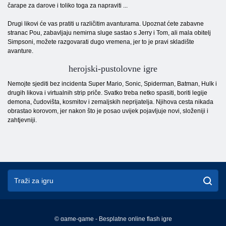
čarape za darove i toliko toga za napraviti ...
Drugi likovi će vas pratiti u različitim avanturama. Upoznat ćete zabavne
stranac Pou, zabavljaju nemirna sluge sastao s Jerry i Tom, ali mala obitelj
Simpsoni, možete razgovarati dugo vremena, jer to je pravi skladište
avanture.
herojski-pustolovne igre
Nemojte sjediti bez incidenta Super Mario, Sonic, Spiderman, Batman, Hulk i
drugih likova i virtualnih strip priče. Svatko treba netko spasiti, boriti legije
demona, čudovišta, kosmitov i zemaljskih neprijatelja. Njihova cesta nikada
obrastao korovom, jer nakon što je posao uvijek pojavljuje novi, složeniji i
zahtjevniji.
© game-game - Besplatne online flash igre