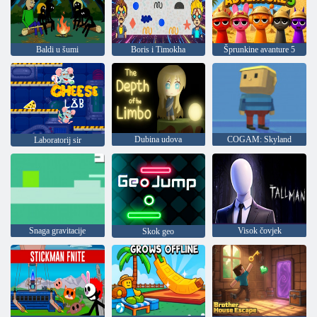
Baldi u šumi
Boris i Timokha
Šprunkine avanture 5
Dubina udova
COGAM: Skyland
Laboratorij sir
Snaga gravitacije
Visok čovjek
Skok geo