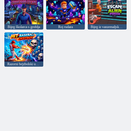
Bijeg školarca s groblja
Roj rudara
Bijeg iz vanzemaljskog zatvora
Razorni bejzbolski udarac