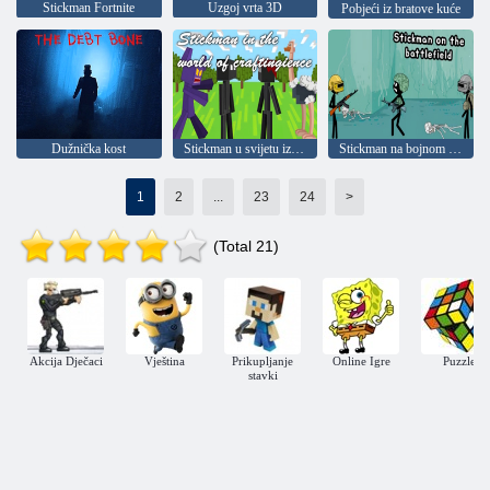
Stickman Fortnite
Uzgoj vrta 3D
Pobjeći iz bratove kuće
Dužnička kost
Stickman u svijetu izrade
Stickman na bojnom polju
1
2
...
23
24
>
(Total 21)
Akcija Dječaci
Vještina
Prikupljanje
Online Igre
Puzzle
stavki