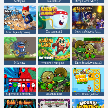
Sintagma
Blokirati san
Dječji Hazel: Alien prijatelj
Zec samurai 2
Lovci na blago iz Arkuze
Max: Tajna djedovog pisma
Mila vitez
Dino Squad Avantura 3
Avantura u zemlji banana
Superheroji i čarobni štapić
Avantura dina
Boss: Razine jedanaesteraca