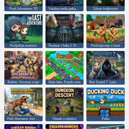
Pixel Adventures 3D
Varalica među patkama online
Zeleno kraljevstvo
Posljednja avantura
Školarac i baka 2: Preživljavanje u šumi
Preživljavanje u šumi
Robbie: Otvoreni svijet
Mala žaba: Prijeđi cestu
Boo Scared 7: Ljeto u Skulboevu
Park dinosaura: Jurski svijet
Silazak u tamnicu
Patka