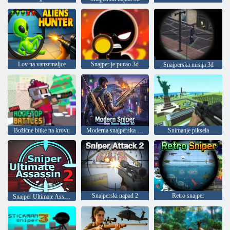
Lov na vanzemaljce
Snajper je pucao 3d
Snajperska misija 3d
Božićne bitke na krovu
Moderna snajperska igra 3D
Snimanje piksela
Snajperski napad 2
Retro snajper
Snajper Ultimate Assassin 2