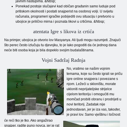
javnim nastupima. &Nbsp;
Ponekad postoje slučajevi kad običan građanin samo luduje pod
pritiskom okolnosti i postati snajperist na osobnoj volji. U svijetu
računala, programeri igračke pobijediti ovu situaciju i pretvorio u
ubojice je prilično mirna i poznata likovi u crtićima. &Nbsp;
atentata Igre s likova iz crtića
Na primjer, ubojica je otvorio lov Masyanya. Ali ljudi mogu razumjeti. Znajući
što perec često izlučuju tu djevojku, to je lako pogoditi da će jednog dana
neće biti osoba koja je bila dopeklo svojim budalaštinama.
Vojni Sadržaj Radnja
No, vratimo se našim vojnim
temama, koje su često igrali se priču
igre online snajpera i povezane s
njom. Ležeći u skloništu, morate
ukloniti neprijateljske strijelce
cijelom teritoriju i omogućiti mu
momčad probiti obranu i prodrijeti u
novi teritorij. Zadatak nije
jednostavan, jer je iza vas, također,
je pravi lov. Samo vještinu i točnost
će reći tko je tko. Ako angažirao
snajper, radite puno novca, jer je rat