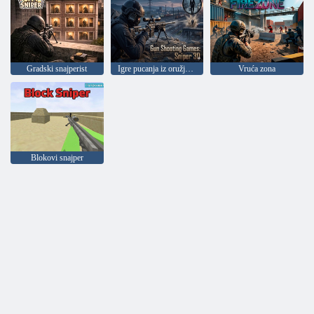
Gradski snajperist
Igre pucanja iz oružja: Sniper 3D
Vruća zona
Blokovi snajper