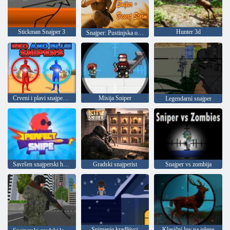
Stickman Snajper 3
Hunter 3d
Snajper: Pustinjska oluja
Crveni i plavi snajperisti
Misija Sniper
Legendarni snajper
Savršen snajperski hitac
Gradski snajperist
Snajper vs zombija
Snimanje kradljivci
Klasični lov na jelene