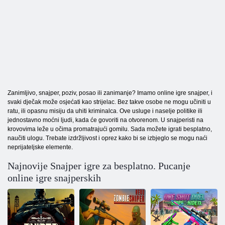
Zanimljivo, snajper, poziv, posao ili zanimanje? Imamo online igre snajper, i
svaki dječak može osjećati kao strijelac. Bez takve osobe ne mogu učiniti u
ratu, ili opasnu misiju da uhiti kriminalca. Ove usluge i naselje politike ili
jednostavno moćni ljudi, kada će govoriti na otvorenom. U snajperisti na
krovovima leže u očima promatrajući gomilu. Sada možete igrati besplatno,
naučiti ulogu. Trebate izdržljivost i oprez kako bi se izbjeglo se mogu naći
neprijateljske elemente.
Najnovije Snajper igre za besplatno. Pucanje
online igre snajperskih