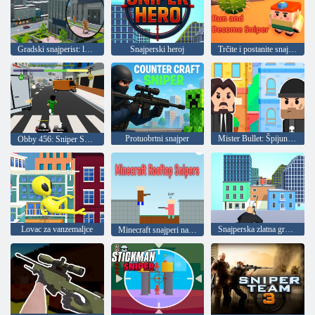
Gradski snajperist: lov u podzemlju
Snajperski heroj
Trčite i postanite snajperist
Protuobrtni snajper
Mister Bullet: Špijunska zagonetka
Obby 456: Sniper Survival in the Squid Game
Lovac za vanzemaljce
Snajperska zlatna groznica 3d
Minecraft snajperi na krovu