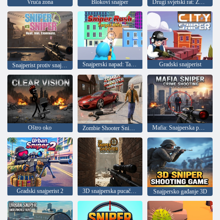
Vruća zona
Blokovi snajper
Drugi svjetski rat: Zov snajperista
Snajperski napad: Target Blitz
Gradski snajperist
Snajperist protiv snajperista
Oštro oko
Mafia: Snajperska pucnjava za kriminalce
Zombie Shooter Sniper Igra
Gradski snajperist 2
3D snajperska pucačina, offline pucačine
Snajpersko gađanje 3D