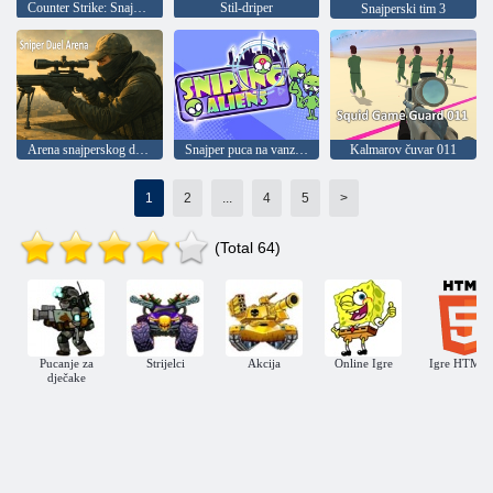
Counter Strike: Snajperski tim
Stil-driper
Snajperski tim 3
Arena snajperskog dvoboja
Snajper puca na vanzemaljce
Kalmarov čuvar 011
1
2
...
4
5
>
(Total 64)
Pucanje za
Strijelci
Akcija
Online Igre
Igre HTML
dječake