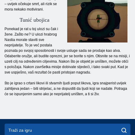
– uvijek očekuje smrt, ali rizik se
mora nekako motivirani.
Tunić ubojica
Ponekad je rat u toj ulozi su čak i
žene. Zašto ne? U ulozi hrabrog
Nastia morate staviti sve
neprijatelje. To je već postala
poznata po svojoj sposobnosti i svoje usluge sada se prodaje kao alva.
Odaberite oružje, ali budite oprezni, jer se borite s njim. Otisnite se na misiji, i
uzeti cilj na određenim ciljevima. Nakon što je objekt je uništen, možete otići
s položaja. Nakon završetka misije dobivate sljedeći, i tako svaki put. Kad je
sve uspješno, vaš rezultat će pasti pristojan nagradu.
što je igrao s crtani likovi ili stvarnih ljudi poput likova, igra snajperist uvijek
zahtijeva jedan – biti strijelac, a ne dopustiti da ljudi koji se nadate. Potraga
će se ispunjenim samo ako je neprijatelj uništen, a ti si živ.