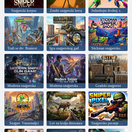
Snajperski korpus
Zombi snajperski heroj
Jednobojni dvoboj: snajpersko gađanje i skrivača
Traži se div: Brainrot Gunner
Igra snajperskog gađanja
Stickman snajpersko gađanje
Moderna snajperska igra: Sniper 3D
Moderna snajperska igra 3D
Gradski snajperist
Snajper: Vanzemaljci
Lov na kralja dinosaura
Snajpersko pucanje piksela