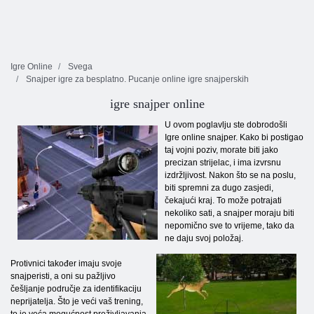
Igre Online
Svega
Snajper igre za besplatno. Pucanje online igre snajperskih
igre snajper online
U ovom poglavlju ste dobrodošli
Igre online snajper. Kako bi postigao
taj vojni poziv, morate biti jako
precizan strijelac, i ima izvrsnu
izdržljivost. Nakon što se na poslu,
biti spremni za dugo zasjedi,
čekajući kraj. To može potrajati
nekoliko sati, a snajper moraju biti
nepomično sve to vrijeme, tako da
ne daju svoj položaj.
Protivnici također imaju svoje
snajperisti, a oni su pažljivo
češljanje područje za identifikaciju
neprijatelja. Što je veći vaš trening,