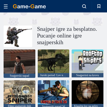
Snajper igre za besplatno.
Pucanje online igre
snajperskih
Jurski period: Lov na dinosaure
Snajperisti na krovu
Snajperski napad
Elitni snajperski duh
Klasični lov na zečeve 2019
Snajperski napad 3d