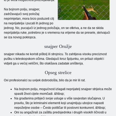
to je veća mogućnost preživljavanja.
Na bojnom polju, snajper,
zadržavajući svoj položaj
neprimjetan, mora brzo poduzeti cilj
na neprijatelja i pucati ih jednog po
jednog. No, pucajući iz jednog položaja, on se otkriva, a ne da se skida
neprijatelja ruke, potrebno je s vremena na vrijeme da se presele, skrivajući
se iza novog poklopca.
snajper Oružje
snajper nikada ne koristi pištolj ili strojnicu. To zahtijeva visoku preciznost
pušku s teleskopskom očima. Gledajući kroz špijunku, on prilazi objekt i
vidjeti ga u većoj veličini, što olakšava zadatak uništenja.
Opseg strelice
Ovi profesionalci su uvijek dobrodošla, bilo da je mir ili rat.
Na bojnom polju, mogućnost izlagati neprijatelj snajper strijelca može
spasiti život cijele momčadi. &Nbsp;
Na građanina pribjeći svoje usluge u više savjestan slučajeva. U
pravilu, što je kriminalni elementi koji unajmljuju ubojice napasti
nepoželjne osobe – Često političar ili poslovni konkurent. &Nbsp;
Oni su angažirali za zaštitu predsjednika i drugih visokih ličnosti u