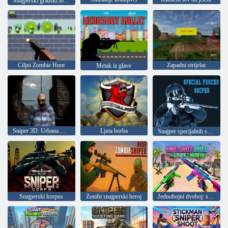
Snajperski gradski lovac
Ciljni Zombie Hunt
Zapadni strijelac
Metak iz glave
Sniper 3D: Urbana Apokalipsa
Ljuta borba
Snajper specijalnih snaga
Snajperski korpus
Zombi snajperski heroj
Jednobojni dvoboj: snajpersko gađanje i skrivača