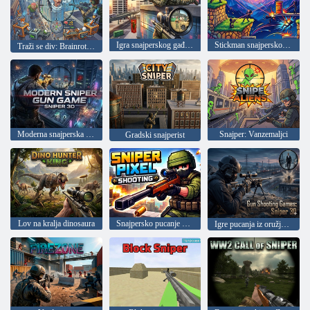
Igra snajperskog gađanja
Stickman snajpersko gađanje
Traži se div: Brainrot Gunner
Moderna snajperska igra: Sniper 3D
Snajper: Vanzemaljci
Gradski snajperist
Lov na kralja dinosaura
Snajpersko pucanje piksela
Igre pucanja iz oružja: Sniper 3D