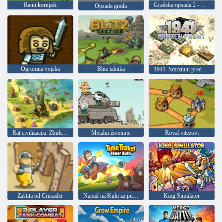
Ratni kornjaši
Gradska opsada 2 - Opsada za odmaralište
Opsada grada
Ogromna vojska
Blitz taktika
1941. Smrznuti prednji dio
Rat civilizacija: Zbirka za majstora
Metalni životinje
Royal vitezovi
Zaštita od Crusader
Napad na Kulu za putovanje kroz vrijeme
King Simulator