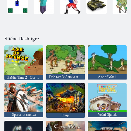
Slične flash igre
Dob rata 3: Armija starosnih skupina
Age of War 1
Zaštita Time 2 - Obrana špilje
Sparta rat carstva
Voćni šljunak
Oluja