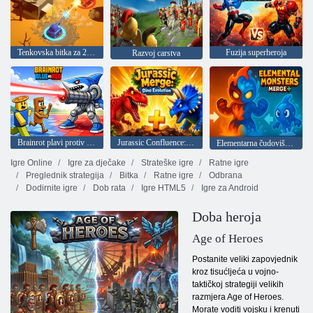
Tenkovska bitka za 2 igrača
Fuzija superheroja
Razvoj carstva
Brainrot plavi protiv crvenih
Jurassic Confluence: Evolucija dinosaura
Elementarna čudovišta: Fuzija
Igre Online
Igre za dječake
Strateške igre
Ratne igre
Preglednik strategija
Bitka
Ratne igre
Odbrana
Dodirnite igre
Dob rata
Igre HTML5
Igre za Android
Doba heroja
Age of Heroes
Postanite veliki zapovjednik
kroz tisućljeća u vojno-
taktičkoj strategiji velikih
razmjera Age of Heroes.
Morate voditi vojsku i krenuti