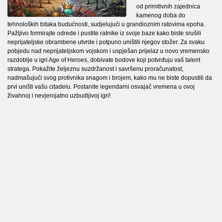
od primitivnih zajednica
kamenog doba do
tehnoloških bitaka budućnosti, sudjelujući u grandioznim ratovima epoha.
Pažljivo formirajte odrede i pustite ratnike iz svoje baze kako biste srušili
neprijateljske obrambene utvrde i potpuno uništili njegov stožer. Za svaku
pobjedu nad neprijateljskom vojskom i uspješan prijelaz u novo vremensko
razdoblje u igri Age of Heroes, dobivate bodove koji potvrđuju vaš talent
stratega. Pokažite željeznu suzdržanost i savršenu proračunatost,
nadmašujući svog protivnika snagom i brojem, kako mu ne biste dopustili da
prvi uništi vašu citadelu. Postanite legendarni osvajač vremena u ovoj
živahnoj i nevjerojatno uzbudljivoj igri!