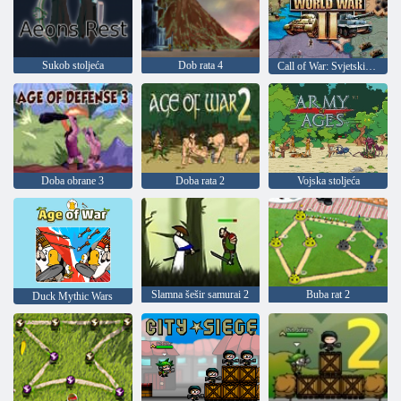
Sukob stoljeća
Dob rata 4
Call of War: Svjetski rat 2
Doba obrane 3
Doba rata 2
Vojska stoljeća
Slamna šešir samurai 2
Buba rat 2
Duck Mythic Wars