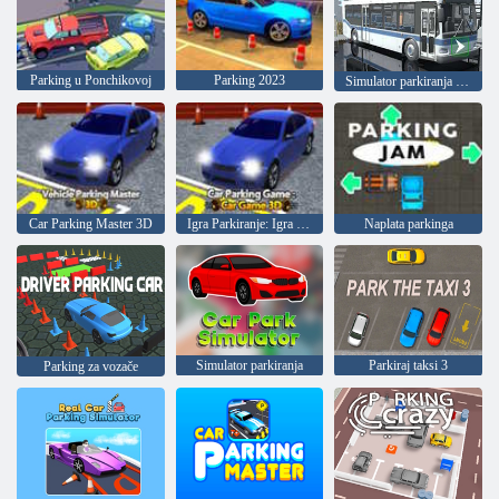
Parking u Ponchikovoj
Parking 2023
Simulator parkiranja gradskog autobusa 3D
Car Parking Master 3D
Igra Parkiranje: Igra automobila 3D
Naplata parkinga
Simulator parkiranja
Parkiraj taksi 3
Parking za vozače