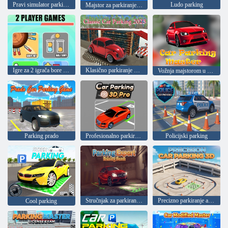
Pravi simulator parkiranja
Ludo parking
Majstor za parkiranje automobila
Igre za 2 igrača bore 1 do 1
Klasično parkiranje 2025
Vožnja majstorom u simulatoru automobila
Parking prado
Profesionalno parkiranje 3D
Policijski parking
Stručnjak za parkiranje: vozački ispit
Precizno parkiranje automobila 3D
Cool parking