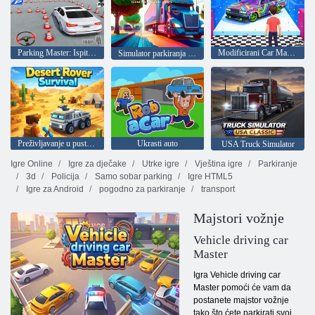
Parking Master: Ispit za vozačku dozvolu
Modificirani Car Master
Simulator parkiranja automobila 2025
Preživljavanje u pustinji na terenskom vozilu
Ukrasti auto
USA Truck Simulator
Igre Online
Igre za dječake
Utrke igre
Vještina igre
Parkiranje
3d
Policija
Samo sobar parking
Igre HTML5
Igre za Android
pogodno za parkiranje
transport
Majstori vožnje
Vehicle driving car
Master
Igra Vehicle driving car
Master pomoći će vam da
postanete majstor vožnje
tako što ćete parkirati svoj