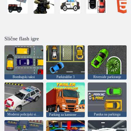
Slične flash igre
Bombajski taksi
Parkiralište 3
Riverside parkiranje
Moderni policijski simulator parkiranja 2022
Panika na parkingu
Parking za kamione sa prikolicom