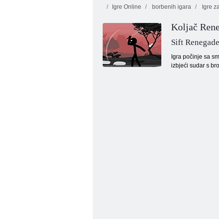
Igre Online
borbenih igara
Igre z
Koljač Ren
Sift Renegade
Igra počinje sa sm
izbjeći sudar s br
Dječji Hazel se sastaje s prijateljima