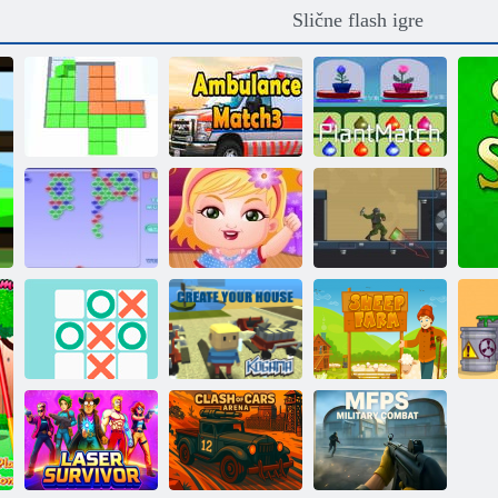
Slične flash igre
Obojeni blokovi
vs blokovi 3D
Hitna pomoć3
Biljna utakmica
Dječji Hazel sam
Mjehurići
kod kuće
Smrt Lab
COGAM:
Klasična
Izgradite svoju
Ble
krestiki- pete
kuću
Farma ovaca