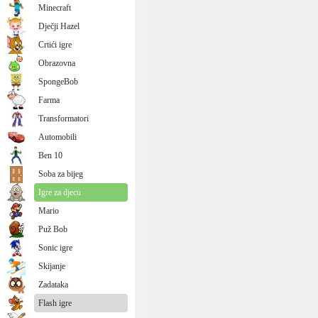
Minecraft
Dječji Hazel
Crtići igre
Obrazovna
SpongeBob
Farma
Transformatori
Automobili
Ben 10
Soba za bijeg
Igre za djecu
Mario
Puž Bob
Sonic igre
Skijanje
Zadataka
Flash igre