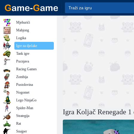
Mjehurići
Mahjong
Logika
Igre za dječake
Tank igre
Pucnjava
Racing Games
Zombija
Pustolovina
Nogomet
Lego NinjaGo
Spider-Man
Igra Koljač Renegade 1 
Strategija
Rat
Snajper