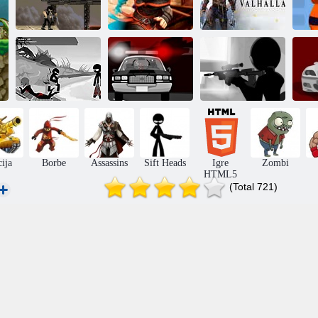
Assassin's
Creed: Skriveni
Assassin Creed:
predmeti u
tihi ubojica
Slobodni trkači
Valhalli
Ub
Globalni
headhunters
Globalni
(nasilnika): Dio
headhunters
Headhunters
4 - Hladna
(nasilnika): 1.
(nasilnika): 1.
Bo
sjećanja
dio - ultimatum
dio - remake
2 
ija
Borbe
Assassins
Sift Heads
Igre
Zombi
HTML5
(Total 721)