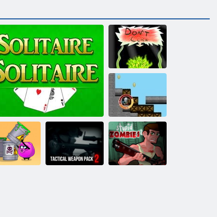
Ne pritiskaj
Pakao
savi načini da
Paket taktičkog
umre 2
Pasijans pasijans
oružja 2
Glupi zombiji 2