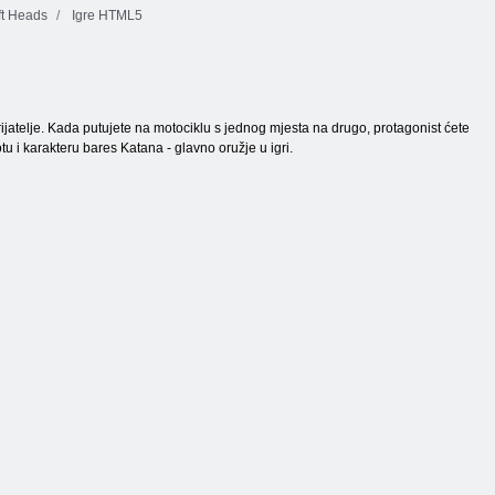
ft Heads
Igre HTML5
rijatelje. Kada putujete na motociklu s jednog mjesta na drugo, protagonist ćete
u i karakteru bares Katana - glavno oružje u ​​igri.