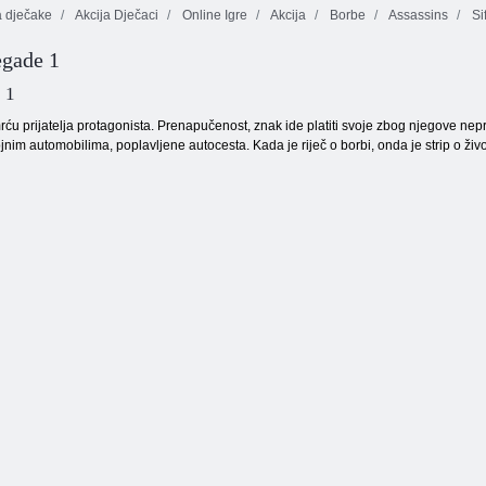
a dječake
Akcija Dječaci
Online Igre
Akcija
Borbe
Assassins
Si
Sukob
Pucačina za više
egade 1
Preživjeli
automobila:
igrača u prvom
laserom
Arena
licu Vojna borba
 1
rću prijatelja protagonista. Prenapučenost, znak ide platiti svoje zbog njegove nep
ojnim automobilima, poplavljene autocesta. Kada je riječ o borbi, onda je strip o život