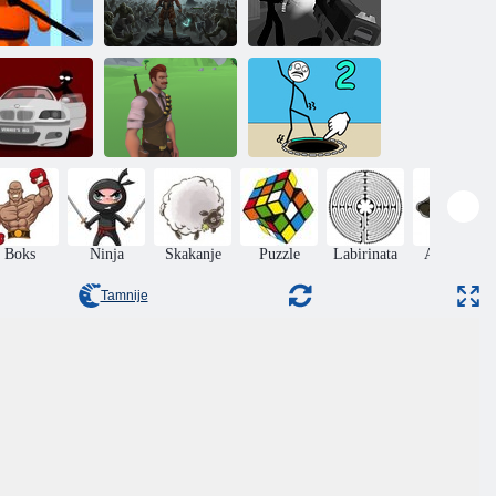
Globalni
headhunters
Barbarian iz
(nasilnika): 1.
Assassin's
dio - smrtonosna
ojičina vjera
Creeda
rookie
unty Hunters
Prijenosni Royal
Slagalica za
(2 razbojnika)
Battle
crtanje: Skica
Boks
Ninja
Skakanje
Puzzle
Labirinata
Avanture
Tamnije