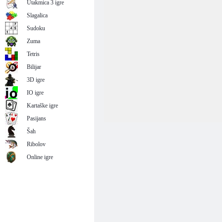
Utakmica 3 igre
Slagalica
Sudoku
Zuma
Tetris
Bilijar
3D igre
IO igre
Kartaške igre
Pasijans
Šah
Ribolov
Online igre