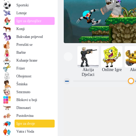
Sportski
Letenje
Igre za djevojčice
Konji
Bukvalan prijevod
Prerušiti se
Barbie
Kuhanje hrane
Frizer
Akcija
Online Igre
Akc
Dječaci
Obojenost
Šminka
Smrznuto
Japanski ubojica
Blokovi u boji
Dinosauri
Pustolovina
Igre za dvoje
Vatra i Voda