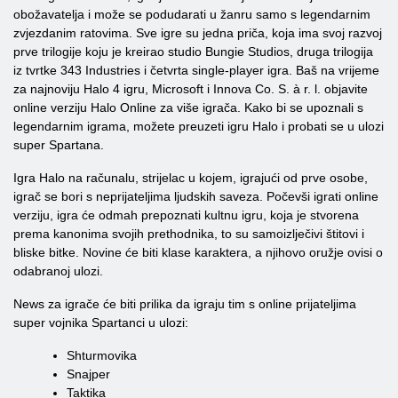
obožavatelja i može se podudarati u žanru samo s legendarnim
zvjezdanim ratovima. Sve igre su jedna priča, koja ima svoj razvoj
prve trilogije koju je kreirao studio Bungie Studios, druga trilogija
iz tvrtke 343 Industries i četvrta single-player igra. Baš na vrijeme
za najnoviju Halo 4 igru, Microsoft i Innova Co. S. à r. l. objavite
online verziju Halo Online za više igrača. Kako bi se upoznali s
legendarnim igrama, možete preuzeti igru ​​Halo i probati se u ulozi
super Spartana.
Igra Halo na računalu, strijelac u kojem, igrajući od prve osobe,
igrač se bori s neprijateljima ljudskih saveza. Počevši igrati online
verziju, igra će odmah prepoznati kultnu igru, koja je stvorena
prema kanonima svojih prethodnika, to su samoizlječivi štitovi i
bliske bitke. Novine će biti klase karaktera, a njihovo oružje ovisi o
odabranoj ulozi.
News za igrače će biti prilika da igraju tim s online prijateljima
super vojnika Spartanci u ulozi:
Shturmovika
Snajper
Taktika