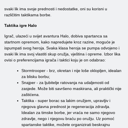
svaki lik ima svoje prednosti i nedostatke, oni su korisni u
različitim taktikama borbe.
Taktika igre Halo
Igrač, ulazeći u svijet avantura Halo, dobiva spartanca sa
startnom opremom, kako napredujete kroz razine, moguće je
ispumpati svog heroja. Svaka klasa heroja se pumpa odvojeno i
svaki lik ima svoj vlastiti skup oružja, vještina i opreme. Izbor lika
ovisi o preferencijama igrača i taktici koju je on odabrao:
Stormtrooper - brz, okretan i nije loše oklopljen, idealan
za blisku borbu;
Snajper - za ljubitelje ratovanja na udaljenosti od
zasjede. Može biti savršeno maskirana, ali praktički nije
zaštićena.
Taktika - super borac sa lakim oružjem, upravljiv i
njegova glavna prednost je regeneracija zdravlja.
Idealan za timske borbe, jer vraća ne samo njegovo
zdravlje, nego i njegovu braću po oružju. Uz pomoć
spartanske taktike, možete organizirati beskrajnu