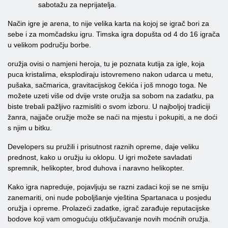
sabotažu za neprijatelja.
Način igre je arena, to nije velika karta na kojoj se igrač bori za
sebe i za momčadsku igru. Timska igra dopušta od 4 do 16 igrača
u velikom području borbe.
oružja ovisi o namjeni heroja, tu je poznata kutija za igle, koja
puca kristalima, eksplodiraju istovremeno nakon udarca u metu,
pušaka, sačmarica, gravitacijskog čekića i još mnogo toga. Ne
možete uzeti više od dvije vrste oružja sa sobom na zadatku, pa
biste trebali pažljivo razmisliti o svom izboru. U najboljoj tradiciji
žanra, najjače oružje može se naći na mjestu i pokupiti, a ne doći
s njim u bitku.
Developers su pružili i prisutnost raznih opreme, daje veliku
prednost, kako u oružju iu oklopu. U igri možete savladati
spremnik, helikopter, brod duhova i naravno helikopter.
Kako igra napreduje, pojavljuju se razni zadaci koji se ne smiju
zanemariti, oni nude poboljšanje vještina Spartanaca u posjedu
oružja i opreme. Prolazeći zadatke, igrač zarađuje reputacijske
bodove koji vam omogućuju otključavanje novih moćnih oružja.