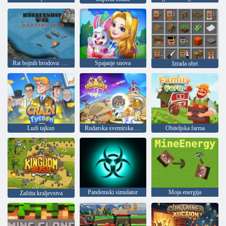
Rat bojnih brodova: Multiplayer
Spajanje snova
Izrada obrt
Ludi tajkun
Rudarska svemirska utrka
Obiteljska farma
Pandemski simulator
Moja energija
Zaštita kraljevstva