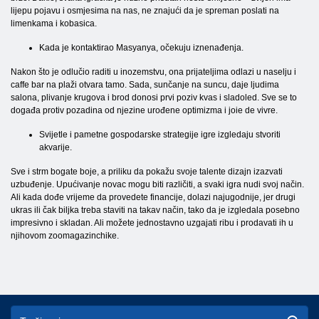
lijepu pojavu i osmjesima na nas, ne znajući da je spreman poslati na
limenkama i kobasica.
Kada je kontaktirao Masyanya, očekuju iznenađenja.
Nakon što je odlučio raditi u inozemstvu, ona prijateljima odlazi u naselju i
caffe bar na plaži otvara tamo. Sada, sunčanje na suncu, daje ljudima
salona, ​​plivanje krugova i brod donosi prvi poziv kvas i sladoled. Sve se to
događa protiv pozadina od njezine urođene optimizma i joie de vivre.
Svijetle i pametne gospodarske strategije igre izgledaju stvoriti
akvarije.
Sve i strm bogate boje, a priliku da pokažu svoje talente dizajn izazvati
uzbuđenje. Upućivanje novac mogu biti različiti, a svaki igra nudi svoj način.
Ali kada dođe vrijeme da provedete financije, dolazi najugodnije, jer drugi
ukras ili čak biljka treba staviti na takav način, tako da je izgledala posebno
impresivno i skladan. Ali možete jednostavno uzgajati ribu i prodavati ih u
njihovom zoomagazinchike.