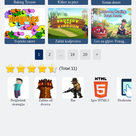
Baking Tycoon
Kliker za ptice
Sretan desert
Svjetski ratovi
Zaštiti kraljevstvo
Lov na gljive: Potraga u šumi
1
2
...
19
20
>
(Total 11)
Preglednik
Zaštita od
Rat
Igre HTML5
Dodirnite igr
strategija
dvorca