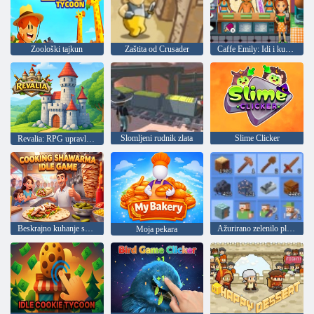
Zoološki tajkun
Zaštita od Crusader
Caffe Emily: Idi i kuhanje
Slomljeni rudnik zlata
Slime Clicker
Revalia: RPG upravljanja dvorcem
Beskrajno kuhanje shawarme
Ažurirano zelenilo plovila
Moja pekara