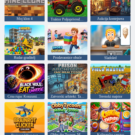
Moj klon 4
Aukcija kontejnera
Traktor Poljoprivredni strojevi 2018
Rudar-graditelj
Prodavaonice obuće
Sladoled
Crna rupa: Konzumirajte svemir
Zatvorski arhitekt: Tajni bijeg iz kaveza
Terenski majstor
Obby the Tycoon: Money Tycoon
Kulinarsko carstvo