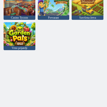
Casino Tycoon
Prevarant
Savršena žetva
Vrtni prijatelji