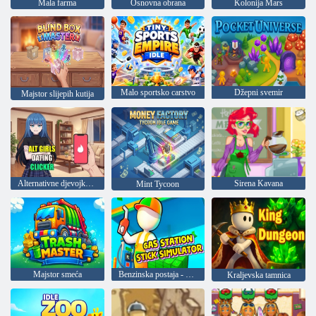
Mala farma
Osnovna obrana
Kolonija Mars
Malo sportsko carstvo
Džepni svemir
Majstor slijepih kutija
Alternativne djevojke Click dating
Sirena Kavana
Mint Tycoon
Majstor smeća
Benzinska postaja - Stickman simulator
Kraljevska tamnica