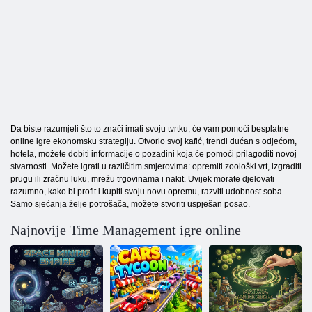
Da biste razumjeli što to znači imati svoju tvrtku, će vam pomoći besplatne
online igre ekonomsku strategiju. Otvorio svoj kafić, trendi dućan s odjećom,
hotela, možete dobiti informacije o pozadini koja će pomoći prilagoditi novoj
stvarnosti. Možete igrati u različitim smjerovima: opremiti zoološki vrt, izgraditi
prugu ili zračnu luku, mrežu trgovinama i nakit. Uvijek morate djelovati
razumno, kako bi profit i kupiti svoju novu opremu, razviti udobnost soba.
Samo sjećanja želje potrošača, možete stvoriti uspješan posao.
Najnovije Time Management igre online