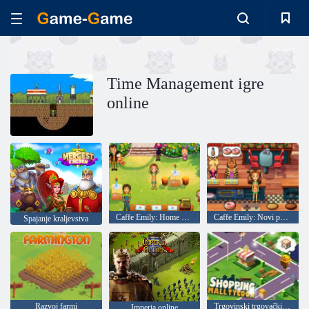
Time Management igre
online
Caffe Emily: Home Sweet Home
Caffe Emily: Novi početak
Spajanje kraljevstva
Razvoj farmi
Trgovinski trgovački centar
Imperia online