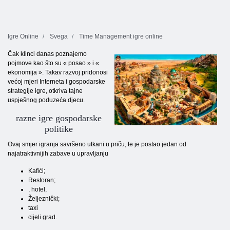
Igre Online
Svega
Time Management igre online
Čak klinci danas poznajemo
pojmove kao što su « posao » i «
ekonomija ». Takav razvoj pridonosi
većoj mjeri Interneta i gospodarske
strategije igre, otkriva tajne
uspješnog poduzeća djecu.
razne igre gospodarske
politike
Ovaj smjer igranja savršeno utkani u priču, te je postao jedan od
najatraktivnijih zabave u upravljanju
Kafići;
Restoran;
, hotel,
Željeznički;
taxi
cijeli grad.