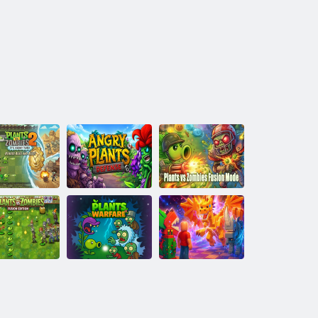
iljke protiv
Način spajanja
zombija 2:
Zaštita zlih
Plants vs
Vrijeme je
biljaka
Zombies
iljke protiv
Biljke protiv
mbija: Fusion
zombija
izdanje
Biljni rat
Brainroth