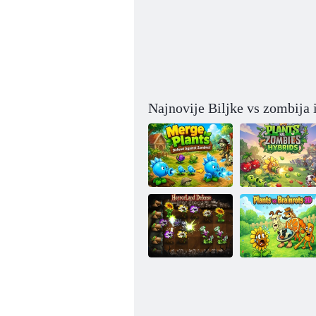
Najnovije Biljke vs zombija 
Spajanje biljaka
– obrana od
Biljke protiv
zombija
zombija Hibridi
Obrana zemlje
Biljke protiv
užasa
Brainrot 2D