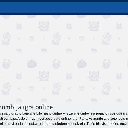
zombija igra online
maju grad u kojem je bilo nešto čudno – iz zemlje čudovišta pojavio i sve ode u samo
ti zombija. A što on radi, reći besplatne online igre Plants vs zombija, u kojoj ćete
ji je prvi padaju s neba, a onda su plodom suncokreta. Tu će biti više moćno oružje,