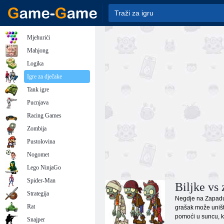
Mjehurići
Mahjong
Logika
Igre za dječake
Tank igre
Pucnjava
Racing Games
Zombija
Pustolovina
Nogomet
Lego NinjaGo
Spider-Man
Biljke vs 
Strategija
Negdje na Zapadu i
Rat
grašak može uništi
pomoći u suncu, ko
Snajper