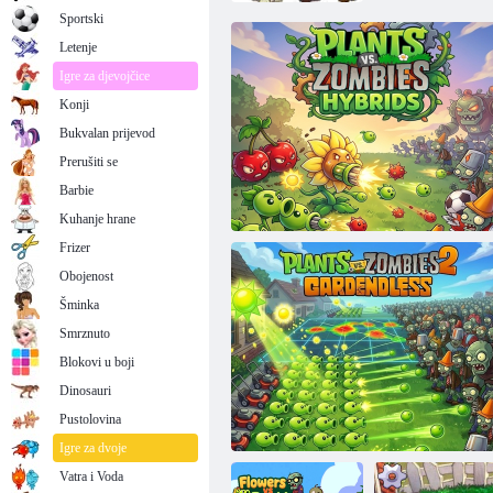
Sportski
Letenje
Igre za djevojčice
Konji
Bukvalan prijevod
Prerušiti se
Barbie
Kuhanje hrane
Frizer
Obojenost
Šminka
Smrznuto
Blokovi u boji
Dinosauri
Pustolovina
Biljke protiv zombija Hibridi
Igre za dvoje
Vatra i Voda