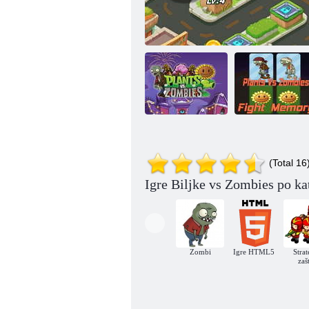
Biljke protiv
zombija
Biljke protiv
Memorijska
(Total 16
zombija
Biljke protiv zombija otključano
bitka
Igre Biljke vs Zombies po kat
Zombi
Igre HTML5
Strat
zašt