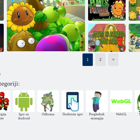
Ratna evolucija
biljke zombi
Biljke vs
oružja
Borba protiv zombija
Zombies
Friday Knight
Funkin vs.
Plants &
B
Zombies
Plants vs Zombies Za 
1
2
>
Biljke protiv
zombija: potraga
Cv
)
za zvijezdama
z
egoriji:
Biljke protiv zombija 2
egija
Igre za
Odbrana
Dodirnite igre
Preglednik
WebGL
ite
Android
strategija