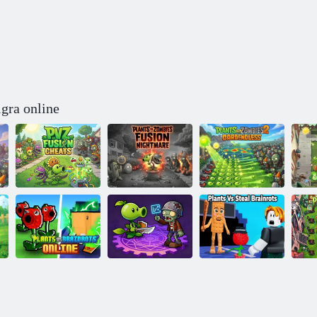
igra online
Plants vs.
Biljke protiv
B
Biljke protiv
Zombies Fusion
zombija 2: Nema
zombija: Fuzija
Nightmare
vrta
Biljka protiv
B
Brainrotha
Plant Unite:
Biljke protiv
zo
online
Zombie War
mema