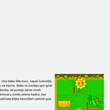
Ona biljke štite kuću, napali čudovišta.
 na trijemu. Biljke vs zombija igre igrati
vnika, ali postoje sjeme novih
krenuti u zombi zelene loptice, kao
jubičasta biljka mesožderi cijelosti guta