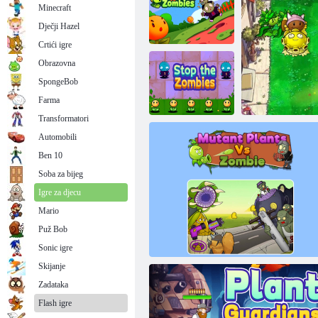
Minecraft
Dječji Hazel
Crtići igre
Obrazovna
SpongeBob
Cvijeće protiv
zombija
Biljke protiv zombija 2: Nema vrta
Farma
Transformatori
Automobili
Ben 10
Zaustavite
zombije
Soba za bijeg
Igre za djecu
Mario
Puž Bob
Hibridne m
Sonic igre
Skijanje
Zadataka
Flash igre