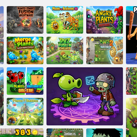
Plants vs.
Zombies Fusion
Biljke protiv
Zaštita zlih
Nightmare
Brainrot 2D
biljaka
Spajanje biljaka
Biljke protiv
– obrana od
Biljke protiv
zombija 2:
zombija
zombija: Fuzija
Vrijeme je
Biljka protiv
B
Brainrotha
zo
online