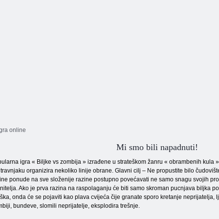
igra online
Mi smo bili napadnuti!
ularna igra « Biljke vs zombija » izrađene u strateškom žanru « obrambenih kula ». 
travnjaku organizira nekoliko linije obrane. Glavni cilj – Ne propustite bilo čudovište
ine ponude na sve složenije razine postupno povećavati ne samo snagu svojih proti
nitelja. Ako je prva razina na raspolaganju će biti samo skroman pucnjava biljka po
ška, onda će se pojaviti kao plava cvijeća čije granate sporo kretanje neprijatelja, l
biji, bundeve, slomili neprijatelje, eksplodira trešnje.