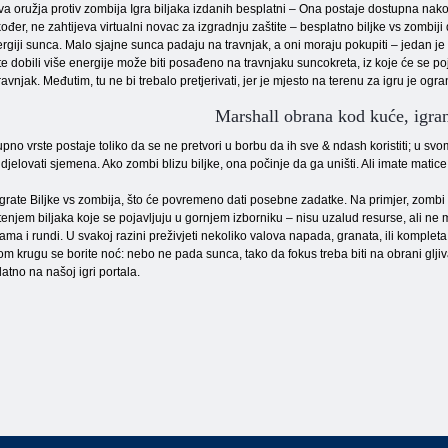
a oružja protiv zombija Igra biljaka izdanih besplatni – Ona postaje dostupna na
ođer, ne zahtijeva virtualni novac za izgradnju zaštite – besplatno biljke vs zombiji 
rgiji sunca. Malo sjajne sunca padaju na travnjak, a oni moraju pokupiti – jedan je
te dobili više energije može biti posađeno na travnjaku suncokreta, iz koje će se 
avnjak. Međutim, tu ne bi trebalo pretjerivati, jer je mjesto na terenu za igru ​​je ogra
Marshall obrana kod kuće, igran
pno vrste postaje toliko da se ne pretvori u borbu da ih sve & ndash koristiti; u svom
djelovati sjemena. Ako zombi blizu biljke, ona počinje da ga uništi. Ali imate matice, 
grate Biljke vs zombija, što će povremeno dati posebne zadatke. Na primjer, zombi
tenjem biljaka koje se pojavljuju u gornjem izborniku – nisu uzalud resurse, ali ne 
ama i rundi. U svakoj razini preživjeti nekoliko valova napada, granata, ili komple
m krugu se borite noć: nebo ne pada sunca, tako da fokus treba biti na obrani gljiva 
atno na našoj igri portala.