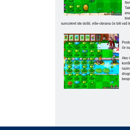
Nov
Tak
ene
bis
suncokret ste došli, više-obrana će biti vaš tr
Postu
će su
Ako i
koriš
razin
drugo
bespl