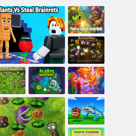
Način spajanja
Plants vs
Zombies
Obrana zemlje
užasa
iljke protiv
Biljke protiv
mbija: Fusion
zombija
izdanje
Biljke protiv mema
Biljni rat
Brainroth