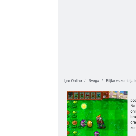
Igre Online
Svega
Biljke vs zombija 
pop
Na 
onl
bra
gra
zom