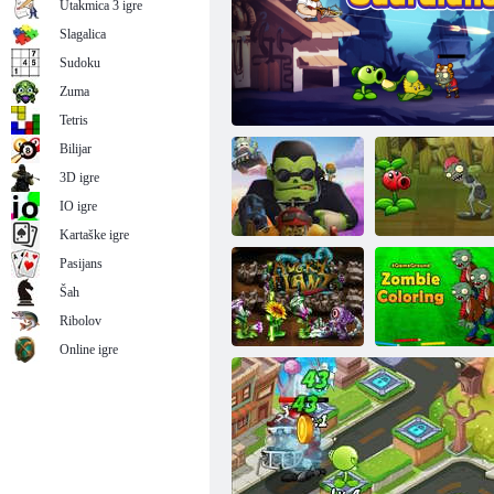
Utakmica 3 igre
Slagalica
Sudoku
Zuma
Mutantne biljke protiv zombija
Tetris
Bilijar
3D igre
IO igre
Kartaške igre
Pasijans
Šah
Kombinirajte
biljke i zombije
Čuvari biljaka
Zle biljke
Ribolov
Online igre
Zle cvjetnice
Zombi bojanka