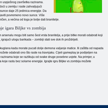
kon uspješnog završetka razinama.
doći u zemlju i raste zahvaljujući
 sunce daje 25 jedinica energije. Da
pojaviti povremeno novo sunce. Više
ničen, a većina od toga je bolje dati branitelje.
je igara Biljke vs zombija
 arsenalu mogu biti samo šest vrsta branitelja, a prije bitke morati odabrati koji
igrajući ulogu barikada – zombiji stati sve dok ih proždrijeti.
 kuglana kada morate pucati dolje demona valjanje matice. Ili zaštita od napada
možete odabrati ono što raste na travnjaku. Cijeli gameplay je podijeljen na
ta razinama koje se razlikuju od svake druge posebne uvjete. Na primjer, u
koje rastu bez solarne energije. Igrajte igru ​​Biljke vs zombija možete