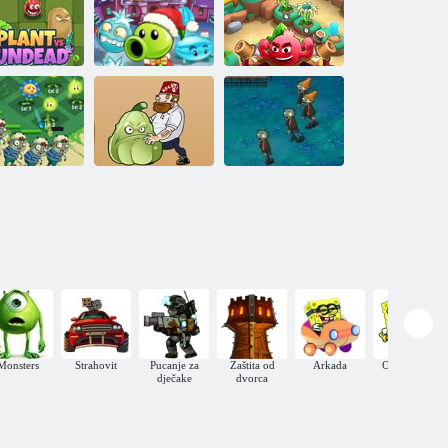
Biljke protiv
Bilje
zombija 2
iljke protiv
Plants vs.
Plants vs.
fanove
nemrtvih
Zombies TD
Zombies Online
jetna obrana
Ludi ujak vs
Grašak vs
ombi opsade
zombija
zombija
Monsters
Strahovit
Pucanje za
Zaštita od
Arkada
Online Igre
dječake
dvorca