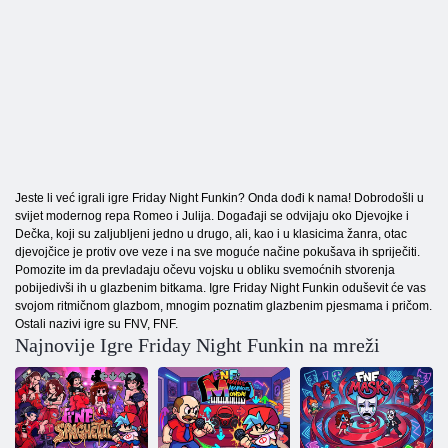
Jeste li već igrali igre Friday Night Funkin? Onda dođi k nama! Dobrodošli u
svijet modernog repa Romeo i Julija. Događaji se odvijaju oko Djevojke i
Dečka, koji su zaljubljeni jedno u drugo, ali, kao i u klasicima žanra, otac
djevojčice je protiv ove veze i na sve moguće načine pokušava ih spriječiti.
Pomozite im da prevladaju očevu vojsku u obliku svemoćnih stvorenja
pobijedivši ih u glazbenim bitkama. Igre Friday Night Funkin oduševit će vas
svojom ritmičnom glazbom, mnogim poznatim glazbenim pjesmama i pričom.
Ostali nazivi igre su FNV, FNF.
Najnovije Igre Friday Night Funkin na mreži