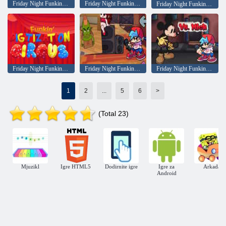
Friday Night Funkin Party Week
Friday Night Funkin Terrafunk
Friday Night Funkin Cartoon Clash
Friday Night Funkin Digital Circus
Friday Night Funkin protiv Kevina Goblina
Friday Night Funkin protiv Micka
1
2
...
5
6
>
(Total 23)
Mjuzikl
Igre HTML5
Dodirnite igre
Igre za
Arkada
Android