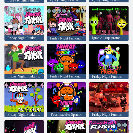
Fysey Knight Fankin vs. Trikka
Friday Night Funkin protiv Cyborga: Cijeli tjedan
Igranje lignje protiv šprunke u plesnom dvoboju
Friday Night Funkin Unloading
Friday Night Funkin FNF: Digitalna iskrenost
Friday Night Funkin sa Sprunkijem
Friday Night Funkin protiv Rainbow Friends
Friday Night Funkin Dog Hunter
Petak navečer Sprunki
Friday Night Funkin: Krvavo dno mora