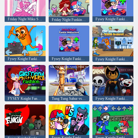
Friday Night Miku Sing Repeat now
Fysey Knight Fankin otključan
Friday Night Funkin: Gumball
Fysey Knight Fankin je otključan: Talijanski mozak
Fysey Knight Fankin: Otključan
Fysey Knight Fankin: Talijanski mozak
FYSEY Knight Fankin višeslojni moda
Tung Tung Sahur vs Tralalerroe Tralala: Freee Knight Fankin
Fysey Knight Fankin vs.
Fysey Knight Fankin: 2 igrača
Fysey Knight Fankin: Kuća