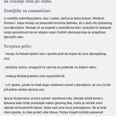
na sviranje nota po sluhu.
Zemljište za romantičare
U središtu autorskog plana, kao i uvijek, vječna je tema ljubavi. Moderni
Romeo i Julija moraju se prepustiti hirovima štetnika, ali u duši vrlo ljubavnog
oca djevojčice. Momak će se pojaviti u nepoštenoj bitci i pokušat će dokazati
svoju sposobnost da se odupre vojsci čudnih stvorenja koje je angažirao
djevojčin otac.
Svojstva priče:
· heroju će trebati nježno uho i spretni prsti da dopre do srca djevojačkog
oca;
· početna razina, omogućit će vam da se podesite na željeni ritam;
· svakog školskog tjedna novi suparnički lik;
· u 6. tjednu, junak će imati dugo očekivani susret s djevojkom, ali ovo će biti
još jedna zamka njezina oca.
Igra je dizajnirana za brzo pamet i spretnost ruku. Morate držati korak s
tipkama kako biste ponavljali nakon glavnog lika, inače je nećete moći
otjerati od krvoločnih likova. Neka vam srce kuca jednoglasno: što je bolji
ritam glazbe, to ćete postići više hitova. Friday Knight možete pokrenuti