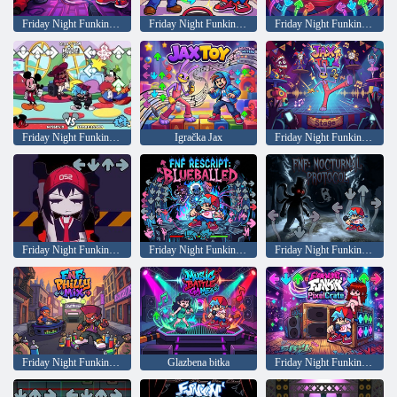
Friday Night Funkin: Špageti
Friday Night Funkin: Marvinov Marvinov ponedjeljak
Friday Night Funkin: Maska
Friday Night Funkin and the Mouse
Igračka Jax
Friday Night Funkin: Toy Jax
Friday Night Funkin: Yararara
Friday Night Funkin: Prevareni
Friday Night Funkin: Noćni protokol
Friday Night Funkin: Philadelphia Mix
Glazbena bitka
Friday Night Funkin Pixel Box