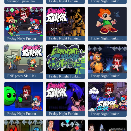
Štrumpf u petak navečer protiv mačjeg Štrumpfa
Friday Night Funkin: Dronovi
Friday Night Funkin: Recenzija
Friday Night Funkin protiv 5 Nights at Freddy's: Gold
Friday Night Funkin: Big Eye
Friday Night Funkin u Godotu
FNF protiv Skull Kida: Newgrounds Rhythm Rebels
Friday Night Funkin' Join the Band But Everybody Sing
Friday Knight Funkin protiv Gorefielda
Friday Night Funkin Fire in the Hole
Friday Night Funkin Smoke and Mirrors
Friday Night Funkin Exchange s Whittyjem