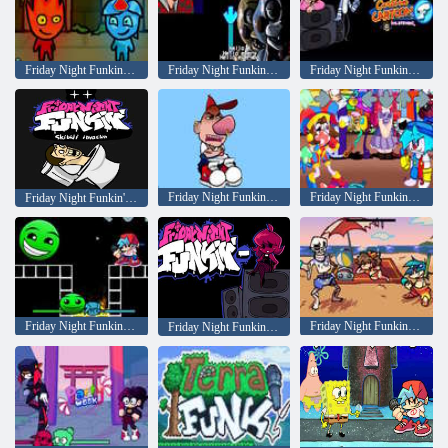
Friday Night Funkin Elementals
Friday Night Funkin protiv 5 Nights at Freddy's: Bones
Friday Night Funkin Frying on Cartoon Friday
Friday Night Funkin Billy 17 dolara
Friday Night Funkin Digital Fun
Friday Night Funkin' Skibidi Invasion, 3. sezona
Friday Night Funkin Lobotomy Breakthrough Funkin
Friday Night Funkin protiv Skeletona Stevena
Friday Night Funkin Minus mod