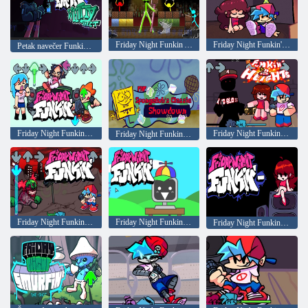
Friday Night Funkin Animation protiv Minecrafta
Friday Night Funkin' On Top!
Petak navečer Funkin Whitty uspravno
Friday Night Funkin vs Sky: Pico mix
Friday Night Funkin: Funkin na podmetaču
Friday Night Funkin Classic Spongebob Showdown
Friday Night Funkin protiv Tricky Tenebrisa
Friday Night Funkin Fun Time
Friday Night Funkin: Samo još jedan petak navečer