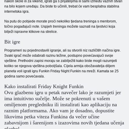
nakon škole ili za vikend, igrati ga s prijateljima ili sami između važnih stvari
na bilo kojem uređaju. Da biste to učinili, trebat će vam besplatna stabilna
internetska igra.
Na putu do pobjede morate proći nekoliko tjedana treninga s mentorom,
točno pogađajući note. Uspjeh treninga možete saznati na ljestvici koja
bilježi ispravne klikove na strelice.
Bit igre
Programeri su pojednostavili igranje, ali su stvorili niz različitih načina igre.
Svaki igrač može odabrati razinu težine, postupno povećavajući svoje
vještine. Prethodni zapisi moraju se zabilježiti kako biste mogli razumjeti
koliko se njegova vještina poboljšala. Cijela armija obožavatelja diljem
planeta voli igrati igru Funkin Friday Night Funkin na mreži. Kamata se 25
godina samo povećavala.
Kako instalirati Friday Knight Funkin
Ovu glazbenu igru u petak navečer lako je razumjeti jer
ima intuitivno sučelje. Može se pokrenuti u vašem
omiljenom pregledniku ili instalirati kao aplikaciju na
raznim platformama. Ako vam je dosadno, dopustite
likovima petka viteza Funkina da večer učine
zabavnijom i šarenijom s izazovima novih tjedana učenja
glazbe!