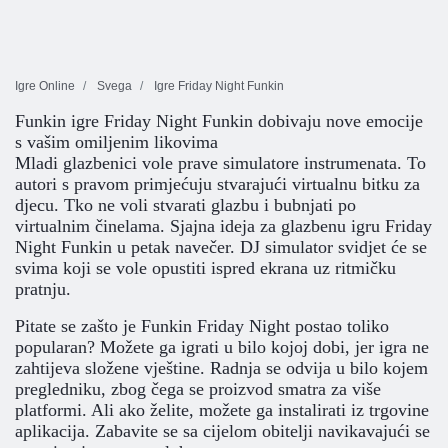
Igre Online
Svega
Igre Friday Night Funkin
Funkin igre Friday Night Funkin dobivaju nove emocije
s vašim omiljenim likovima
Mladi glazbenici vole prave simulatore instrumenata. To
autori s pravom primjećuju stvarajući virtualnu bitku za
djecu. Tko ne voli stvarati glazbu i bubnjati po
virtualnim činelama. Sjajna ideja za glazbenu igru Friday
Night Funkin u petak navečer. DJ simulator svidjet će se
svima koji se vole opustiti ispred ekrana uz ritmičku
pratnju.
Pitate se zašto je Funkin Friday Night postao toliko
popularan? Možete ga igrati u bilo kojoj dobi, jer igra ne
zahtijeva složene vještine. Radnja se odvija u bilo kojem
pregledniku, zbog čega se proizvod smatra za više
platformi. Ali ako želite, možete ga instalirati iz trgovine
aplikacija. Zabavite se sa cijelom obitelji navikavajući se