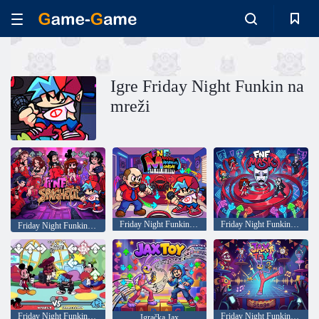
Igre Friday Night Funkin na
mreži
Friday Night Funkin: Marvinov Marvinov ponedjeljak
Friday Night Funkin: Maska
Friday Night Funkin: Špageti
Friday Night Funkin and the Mouse
Friday Night Funkin: Toy Jax
Igračka Jax