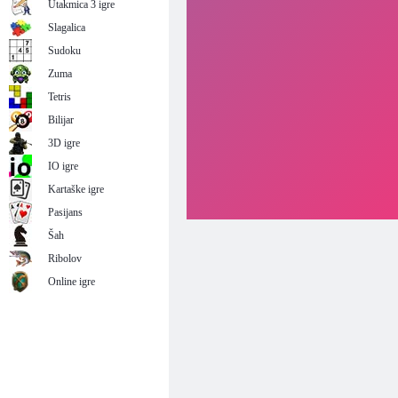
Utakmica 3 igre
Slagalica
Sudoku
Zuma
Tetris
Bilijar
3D igre
IO igre
Kartaške igre
Pasijans
Šah
Ribolov
Online igre