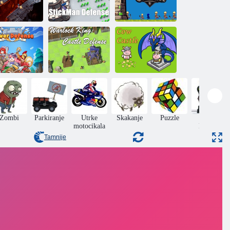
Smrtonosna
Dvorski
obrana
Stickman obrana
križarski rat
Crni kralj:
štita od kule
Zaštita dvorca
Dvorac Korovy
Zombi
Parkiranje
Utrke
Skakanje
Puzzle
Akcija
motocikala
Dječaci
Tamnije