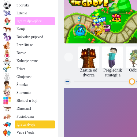
Sportski
Letenje
Igre za djevojčice
Konji
Bukvalan prijevod
Prerušiti se
Barbie
Kuhanje hrane
Frizer
Zaštita od
Preglednik
Odb
dvorca
strategija
Obojenost
Šminka
Smrznuto
Čuvar Grove
Blokovi u boji
Dinosauri
Pustolovina
Igre za dvoje
Vatra i Voda