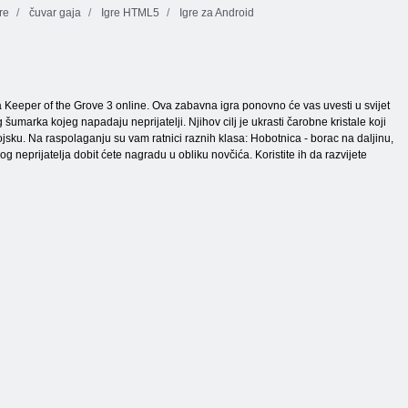
re
čuvar gaja
Igre HTML5
Igre za Android
a Keeper of the Grove 3 online. Ova zabavna igra ponovno će vas uvesti u svijet
umarka kojeg napadaju neprijatelji. Njihov cilj je ukrasti čarobne kristale koji
jsku. Na raspolaganju su vam ratnici raznih klasa: Hobotnica - borac na daljinu,
neprijatelja dobit ćete nagradu u obliku novčića. Koristite ih da razvijete