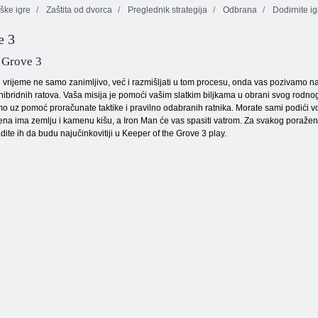
ške igre
Zaštita od dvorca
Preglednik strategija
Odbrana
Dodirnite ig
e 3
Razvoj carstva
Borba na kauču
Fuzija piletine
 Grove 3
i vrijeme ne samo zanimljivo, već i razmišljati u tom procesu, onda vas pozivamo n
ibridnih ratova. Vaša misija je pomoći vašim slatkim biljkama u obrani svog rodnog š
mo uz pomoć proračunate taktike i pravilno odabranih ratnika. Morate sami podići vo
na ima zemlju i kamenu kišu, a Iron Man će vas spasiti vatrom. Za svakog poraženog 
ite ih da budu najučinkovitiji u Keeper of the Grove 3 play.