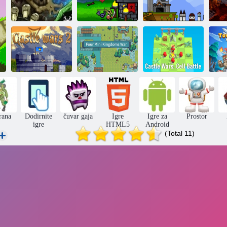
Dvorac Sand
Grove Keeper 2
Vitez na straži 2
Hill
Rat četiri mini-
Ratovi dvorca:
Ratovi dvoraca 2
kraljevstva
BATTLO BART
Za
rana
Dodirnite
čuvar gaja
Igre
Igre za
Prostor
igre
HTML5
Android
(Total 11)