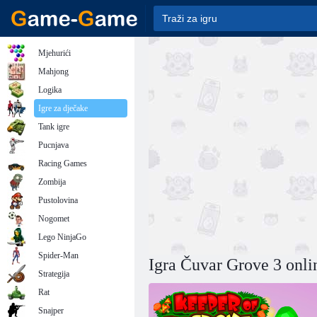
Mjehurići
Mahjong
Logika
Igre za dječake
Tank igre
Pucnjava
Racing Games
Zombija
Pustolovina
Nogomet
Lego NinjaGo
Spider-Man
Igra Čuvar Grove 3 onli
Strategija
Rat
Snajper