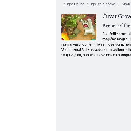
Igre Online
Igre za dječake
Strate
Čuvar Grov
Keeper of the
Ako želite provest
magične magije i h
rastu u vašoj domeni. To se može učiniti sa
Prokleto blago
Vodeni zmaj štiti vas vodenom magijom, stije
svoju vojsku, nabavite nove borce i nadograd