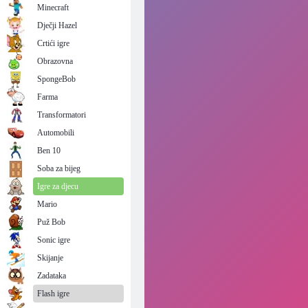
Minecraft
Dječji Hazel
Crtići igre
Obrazovna
SpongeBob
Farma
Transformatori
Automobili
Ben 10
Soba za bijeg
Igre za djecu
Mario
Puž Bob
Sonic igre
Skijanje
Zadataka
Flash igre