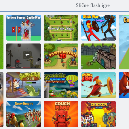
Slične flash igre
Heroji iz
Zaštita
Herring -a: Rat u
srednjovjekovnog
Saga o ratu
dvorcu
dvorca
štapića
Egbot vs
zombije
Obrana tornja 2d
Zaštita tvrđave
Močvarski
napad putem
Obrana parade
Jedan čovjek
interneta
zombija
vojska
B