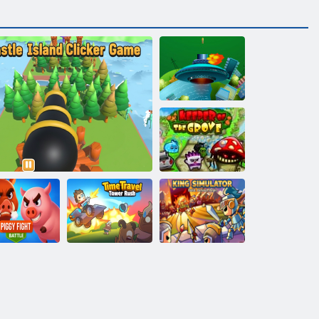
Pucaj stranaca
Čuvar utora
Napad na Kulu
za putovanje
orba svinja
Otok dvorca
kroz vrijeme
King Simulator