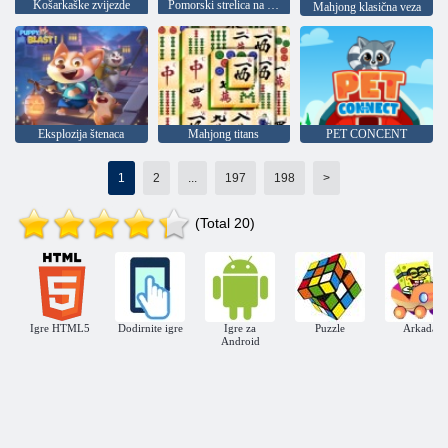
Košarkaške zvijezde
Pomorski strelica na mjehuriće
Mahjong klasična veza
Eksplozija štenaca
Mahjong titans
PET CONCENT
1
2
...
197
198
>
(Total 20)
Igre HTML5
Dodirnite igre
Igre za
Puzzle
Arkada
Android