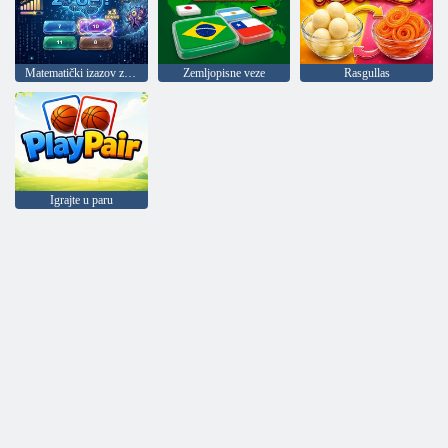
Matematički izazov za mozak
Zemljopisne veze
Rasgullas
Igrajte u paru