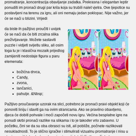
promatranje, koncentracija obavljanje zadatka. Prekrasna i elegantan leptir
ponuditi im pronaći drugi par krila koja su trubili nalet vjetra. Ove ljepotice su
postavljeni na terenu za igru, ali oni nemaju jedan poklopac. Nije važno, jer
će se naći u blizini. Vrijedi
da biste ih pažljivo proučiti i uvijek
će se naći da će biti zrcalna slika
preživljavanje. Možete sastaviti
puzzle i vidjeti svijetlu sliku, ali osim
toga tu je i klasična mozaik prijedlog
zamijeniti nedostaje figura u paru
elemenata:
božićna drvca,
Candy,
zvona,
lančanici,
pahulje. &Nbsp;
Pažljivo proučavanje uzorak na slici, potrebno je pronaći pravi objekt koji će
ponoviti liniju i staviti ga na ovim stranicama. Ako se pravilno obavljeno,
djeca će dobiti pohvale i moći započeti novu igru. Većina besplatne igre na
ponudi skrbi pronaći razlike na slikama i to je također vrlo zabavno. U
početku, čini se da su oba obrasci su isti, ali pobliže, počnete razlikovati
nesukladnosti. To je slično igračke i stimulirati vizualnu promatranje i nisu u