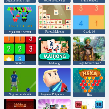
Saga za pucač s mjehurićima
Voćno povezivanje
Fruita Swipe 2
Forest Mahjong
Get do 10
Mjehurići u oceanu
Pridružiti
Blago Montezuma 2
Mahjong
Nogomet mjehurići
Kogama: Potpuno uništenje
Hex