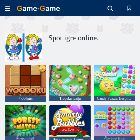
Spot igre online.
Tropska fuzija
Candy Puzzle: Besplatna utakmica 3
Sodokuta
Šumski meč
Čarobne linije
Božić izdanje: Funny mjehurića