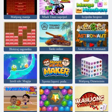
Mahjong manija
Mladi Titani naprijed: skakanje
Iscijedite brojeve
Tanki online
Adam i Eva: Astronauti
Blokiraj zagonetku
Izreži uže: Magija
Mahjong Dimensions
Spretni lopovi: poduzetnici