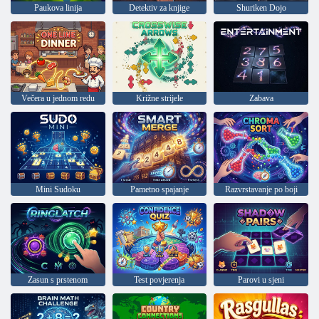
Paukova linija
Detektiv za knjige
Shuriken Dojo
Večera u jednom redu
Križne strijele
Zabava
Mini Sudoku
Pametno spajanje
Razvrstavanje po boji
Zasun s prstenom
Test povjerenja
Parovi u sjeni