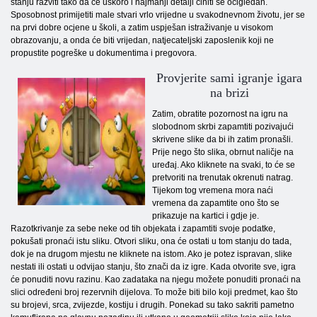
stanju razviti tako da će uskoro i najmanji detalji činiti se očigledan.
Sposobnost primijetiti male stvari vrlo vrijedne u svakodnevnom životu, jer se
na prvi dobre ocjene u školi, a zatim uspješan istraživanje u visokom
obrazovanju, a onda će biti vrijedan, natjecateljski zaposlenik koji ne
propustite pogreške u dokumentima i pregovora.
Provjerite sami igranje igara
na brizi
Zatim, obratite pozornost na igru ​​na
slobodnom skrbi zapamtiti pozivajući
skrivene slike da bi ih zatim pronašli.
Prije nego što slika, obrnut naličje na
uređaj. Ako kliknete na svaki, to će se
pretvoriti na trenutak okrenuti natrag.
Tijekom tog vremena mora naći
vremena da zapamtite ono što se
prikazuje na kartici i gdje je.
Razotkrivanje za sebe neke od tih objekata i zapamtiti svoje podatke,
pokušati pronaći istu sliku. Otvori sliku, ona će ostati u tom stanju do tada,
dok je na drugom mjestu ne kliknete na istom. Ako je potez ispravan, slike
nestati ili ostati u odvijao stanju, što znači da iz igre. Kada otvorite sve, igra
će ponuditi novu razinu. Kao zadataka na njegu možete ponuditi pronaći na
slici određeni broj rezervnih dijelova. To može biti bilo koji predmet, kao što
su brojevi, srca, zvijezde, kostiju i drugih. Ponekad su tako sakriti pametno