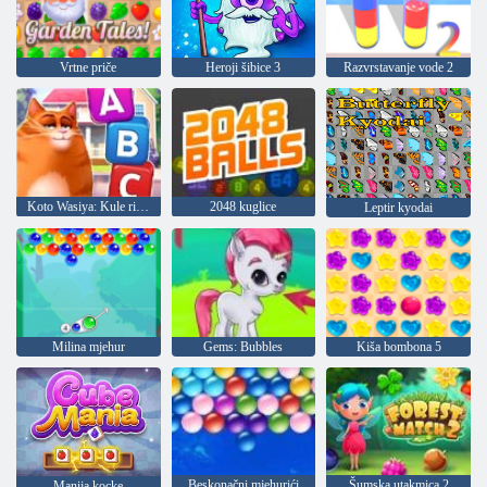
Vrtne priče
Heroji šibice 3
Razvrstavanje vode 2
Koto Wasiya: Kule riječi
2048 kuglice
Leptir kyodai
Milina mjehur
Gems: Bubbles
Kiša bombona 5
Beskonačni mjehurići
Šumska utakmica 2
Manija kocke