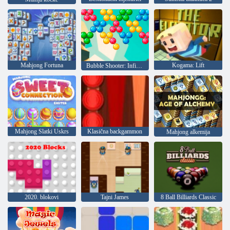
Mahjong Fortuna
Kogama: Lift
Bubble Shooter: Infinity
Mahjong Slatki Uskrs
Klasična backgammon
Mahjong alkemija
2020. blokovi
Tajni James
8 Ball Billiards Classic