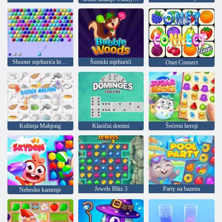
Shooter mjehurića html5
Šumski mjehurići
Onet Connect
Kuhinja Mahjong
Klasični domini
Šećerni heroji
Jewels Blitz 3
Party na bazenu
Nebesko kamenje