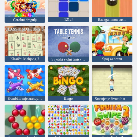
1212!
Backgammon sushi
Čarobni dragulji
Klasični Mahjong 3
Spoj za hranu
Svjetski stolni teniski turnir
Kombiniranje zrakoplova
Bingo
Smanjenje životnih ušteda