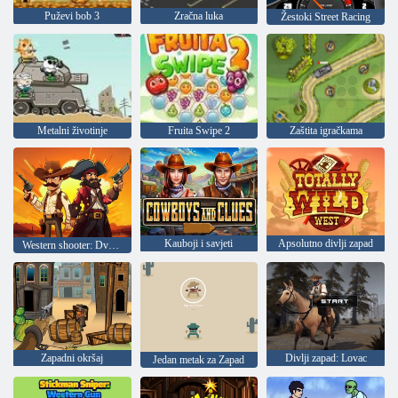
Puževi bob 3
Zračna luka
Žestoki Street Racing
Metalni životinje
Fruita Swipe 2
Zaštita igračkama
Kauboji i savjeti
Apsolutno divlji zapad
Western shooter: Dvoboj borbenim pištoljima
Zapadni okršaj
Divlji zapad: Lovac
Jedan metak za Zapad