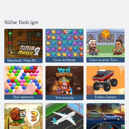
Slične flash igre
Voćna drobljenje
Glave na areni: Euro nogomet
Maynkraft: Ninja Miner 2
Duh mjehurića
Endless kamion
Yeti senzacija