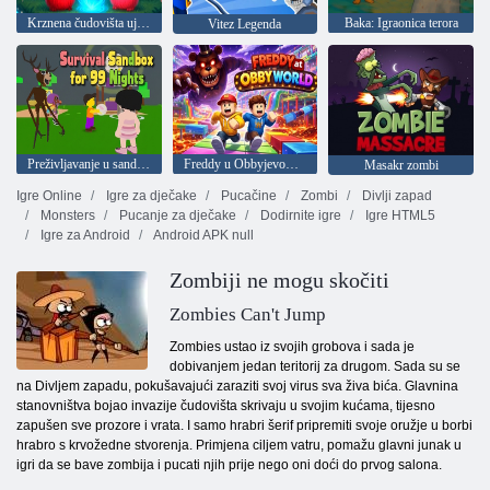
Krznena čudovišta ujedinite se
Baka: Igraonica terora
Vitez Legenda
Preživljavanje u sandboxu 99 noći
Freddy u Obbyjevom svijetu
Masakr zombi
Igre Online
Igre za dječake
Pucačine
Zombi
Divlji zapad
Monsters
Pucanje za dječake
Dodirnite igre
Igre HTML5
Igre za Android
Android APK null
Zombiji ne mogu skočiti
Zombies Can't Jump
Zombies ustao iz svojih grobova i sada je
dobivanjem jedan teritorij za drugom. Sada su se
na Divljem zapadu, pokušavajući zaraziti svoj virus sva živa bića. Glavnina
stanovništva bojao invazije čudovišta skrivaju u svojim kućama, tijesno
zapušen sve prozore i vrata. I samo hrabri šerif pripremiti svoje oružje u borbi
hrabro s krvožedne stvorenja. Primjena ciljem vatru, pomažu glavni junak u
igri da se bave zombija i pucati njih prije nego oni doći do prvog salona.