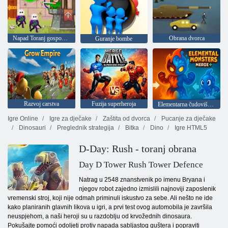
Napad Toranj gospodara lukom
Obrana dvorca
Guranje bombe
Razvoj carstva
Fuzija superheroja
Elementarna čudovišta: Fuzija
Igre Online
Igre za dječake
Zaštita od dvorca
Pucanje za dječake
Dinosauri
Preglednik strategija
Bitka
Dino
Igre HTML5
D-Day: Rush - toranj obrana
Day D Tower Rush Tower Defence
Natrag u 2548 znanstvenik po imenu Bryana i
njegov robot zajedno izmislili najnoviji zaposlenik
vremenski stroj, koji nije odmah priminuli iskustvo za sebe. Ali nešto ne ide
kako planiranih glavnih likova u igri, a prvi test ovog automobila je završila
neuspjehom, a naši heroji su u razdoblju od krvožednih dinosaura.
Pokušajte pomoći odoljeti protiv napada sabljastog guštera i popraviti