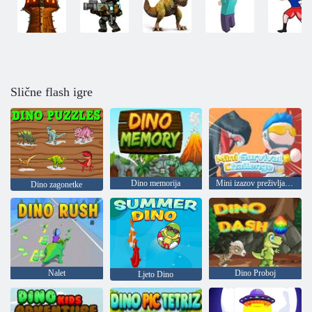
Slične flash igre
Dino memorija
Mini izazov preživljavanja
Dino zagonetke
Nalet
Dino Proboj
Ljeto Dino