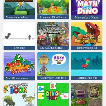
Mala avantura dinosaura
Fragmenti Dino Tetrisa
Matematika s Dinom
T-rex dino
Lov na Dina: Skriveni zeleni stegosaurus
Dino evolucija 3d
Alicin svijet: Dino fosil
Božićna Dino trka
Mali Dino vratio se 2023