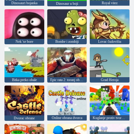
Dinosauri bojanka
Royal vitez
Dinosaur u boji
Nek 'se bore
Bombe i zombiji
Lovac čudovišta
Bitka preko obale
Epic rata 2: toranj obrana
Grad Heroja
Online obrana dvorca
Kuglanje protiv tvornice zombija 3D
Dvorac obrane