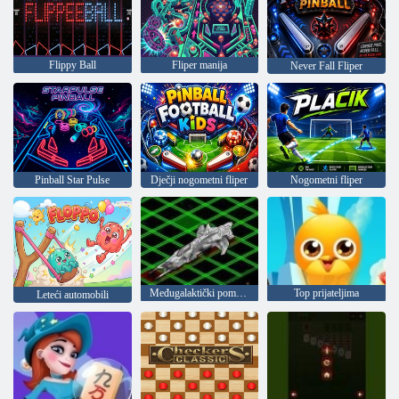
Flippy Ball
Fliper manija
Never Fall Fliper
Pinball Star Pulse
Dječji nogometni fliper
Nogometni fliper
Međugalaktički pomorske bitke
Top prijateljima
Leteći automobili