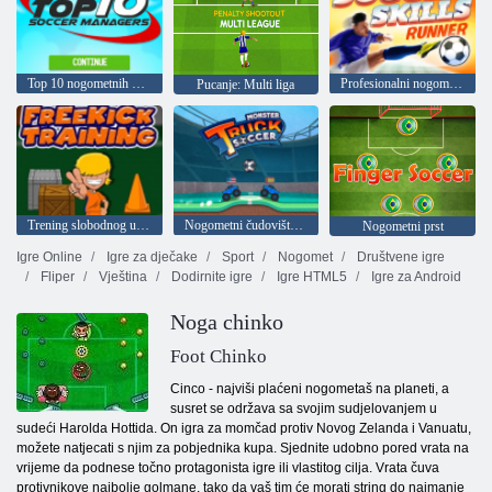
Top 10 nogometnih menadžera
Profesionalni nogomet trkač
Pucanje: Multi liga
Trening slobodnog udarca
Nogometni čudovišta kamiona
Nogometni prst
Igre Online
Igre za dječake
Sport
Nogomet
Društvene igre
Fliper
Vještina
Dodirnite igre
Igre HTML5
Igre za Android
Noga chinko
Foot Chinko
Cinco - najviši plaćeni nogometaš na planeti, a
susret se održava sa svojim sudjelovanjem u
sudeći Harolda Hottida. On igra za momčad protiv Novog Zelanda i Vanuatu,
možete natjecati s njim za pobjednika kupa. Sjednite udobno pored vrata na
vrijeme da podnese točno protagonista igre ili vlastitog cilja. Vrata čuva
protivnikove najbolje golmane, tako da vaš tim će morati string do najmanje