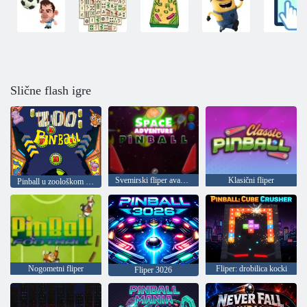
Slične flash igre
Svemirski fliper avantura
Klasični fliper
Pinball u zoološkom vrtu
Nogometni fliper
Fliper: drobilica kocki
Fliper 3026