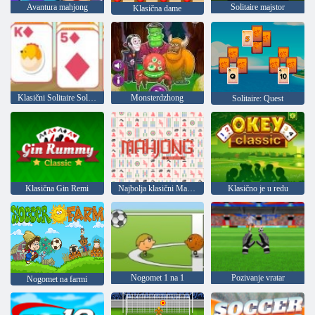
Avantura mahjong
Solitaire majstor
Klasična dame
Klasični Solitaire Solitaire
Monsterdzhong
Solitaire: Quest
Klasična Gin Remi
Najbolja klasični Mahjong
Klasično je u redu
Nogomet 1 na 1
Pozivanje vratar
Nogomet na farmi