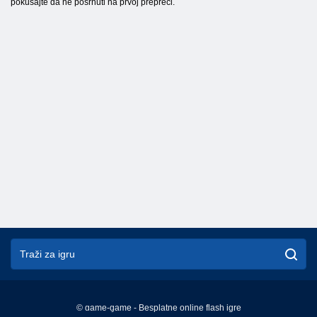
pokušajte da ne posrnuti na prvoj prepreci.
© game-game - Besplatne online flash igre