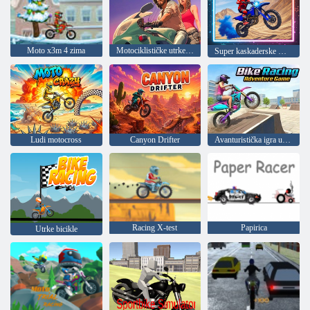
Moto x3m 4 zima
Motociklističke utrke u gradu
Super kaskaderske motociklističke utrke
Ludi motocross
Canyon Drifter
Avanturistička igra utrkivanja motocikala
Racing X-test
Papirica
Utrke bicikle