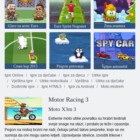
Glave na areni: Euro nogomet
Zima avantura
Euro Sprint Nogomet
Crtani kup 2015
Pingvin putovanja
Špijun automobil
Igre Online
Igre za dječake
Igre za djecu
Utrke igre
Vještina igre
Utrke motocikala
Vještina
Utrka za dječake
Dodirnite igre
Igre HTML5
Igre za Android
Moto ekstrem
Motor Racing 3
Moto X3m 3
Extreme moto utrke povratku su hrabri testirati
svoje snage na stazi, i postalo je teže i opasnije.
Pogon na niskoj brzini ne radi, čekaju jahač takve prepreke, koje se ne
sumnja da oni mogu samo letjeti. Upravljanje strelice, izvoditi trikove i