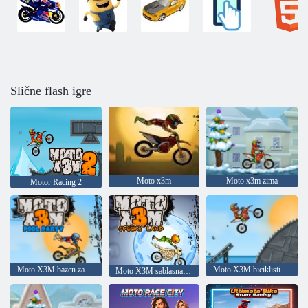
Slične flash igre
Moto x3m
Moto x3m zima
Motor Racing 2
Moto X3M bazen zabava
Moto X3M biciklistička utrka
Moto X3M sablasna zemlja