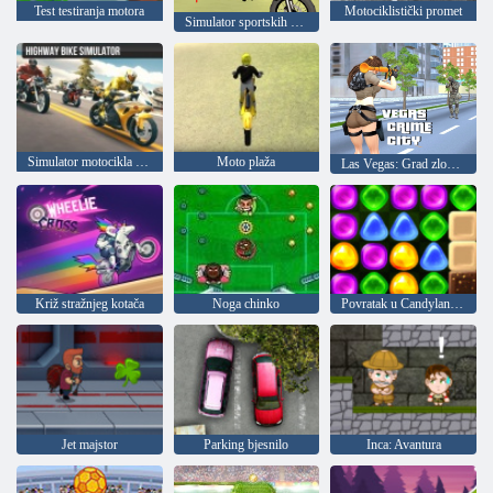
Test testiranja motora
Motociklistički promet
Simulator sportskih bicikala
Simulator motocikla na autocesti
Moto plaža
Las Vegas: Grad zločina
Križ stražnjeg kotača
Noga chinko
Povratak u Candyland 4: Vrt Lollipop
Jet majstor
Parking bjesnilo
Inca: Avantura