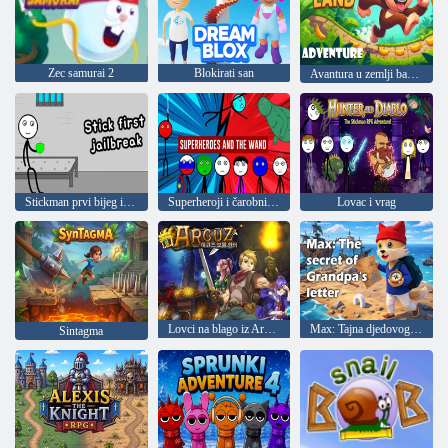
Zec samurai 2
Blokirati san
Avantura u zemlji banana
Stickman prvi bijeg iz zatvora
Superheroji i čarobni štapić
Lovac i vrag
Lovci na blago iz Arkuze
Max: Tajna djedovog pisma
Sintagma