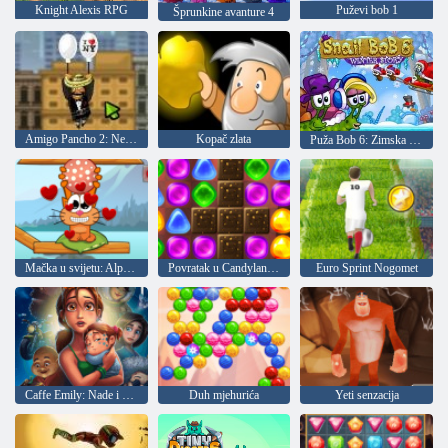
Knight Alexis RPG
Puževi bob 1
Šprunkine avanture 4
Amigo Pancho 2: New York Party
Kopač zlata
Puža Bob 6: Zimska priča
Mačka u svijetu: Alpine jezero
Povratak u Candyland 2
Euro Sprint Nogomet
Caffe Emily: Nade i strahovi
Duh mjehurića
Yeti senzacija