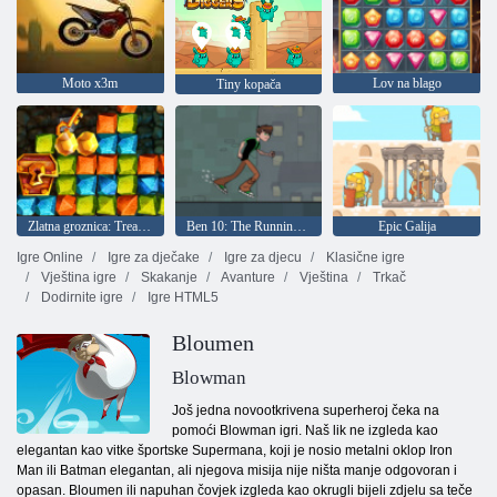
Moto x3m
Lov na blago
Tiny kopača
Zlatna groznica: Treasure Hunter
Ben 10: The Running Man
Epic Galija
Igre Online
Igre za dječake
Igre za djecu
Klasične igre
Vještina igre
Skakanje
Avanture
Vještina
Trkač
Dodirnite igre
Igre HTML5
Bloumen
Blowman
Još jedna novootkrivena superheroj čeka na
pomoći Blowman igri. Naš lik ne izgleda kao
elegantan kao vitke športske Supermana, koji je nosio metalni oklop Iron
Man ili Batman elegantan, ali njegova misija nije ništa manje odgovoran i
opasan. Bloumen ili napuhan čovjek izgleda kao okrugli bijeli zdjelu sa teče