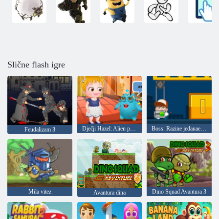
Slične flash igre
Dječji Hazel: Alien prijatelj
Boss: Razine jedanaesteraca
Feudalizam 3
Mila vitez
Dino Squad Avantura 3
Avantura dina