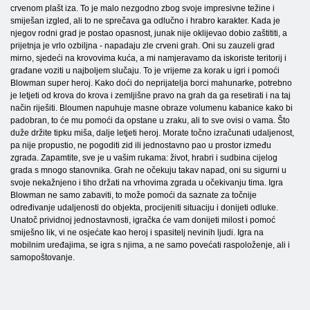
crvenom plašt iza. To je malo nezgodno zbog svoje impresivne težine i
smiješan izgled, ali to ne sprečava ga odlučno i hrabro karakter. Kada je
njegov rodni grad je postao opasnost, junak nije oklijevao dobio zaštititi, a
prijetnja je vrlo ozbiljna - napadaju zle crveni grah. Oni su zauzeli grad
mirno, sjedeći na krovovima kuća, a mi namjeravamo da iskoriste teritorij i
građane voziti u najboljem slučaju. To je vrijeme za korak u igri i pomoći
Blowman super heroj. Kako doći do neprijatelja borci mahunarke, potrebno
je letjeti od krova do krova i zemljišne pravo na grah da ga resetirati i na taj
način riješiti. Bloumen napuhuje masne obraze volumenu kabanice kako bi
padobran, to će mu pomoći da opstane u zraku, ali to sve ovisi o vama. Što
duže držite tipku miša, dalje letjeti heroj. Morate točno izračunati udaljenost,
pa nije propustio, ne pogoditi zid ili jednostavno pao u prostor između
zgrada. Zapamtite, sve je u vašim rukama: život, hrabri i sudbina cijelog
grada s mnogo stanovnika. Grah ne očekuju takav napad, oni su sigurni u
svoje nekažnjeno i tiho držati na vrhovima zgrada u očekivanju tima. Igra
Blowman ne samo zabaviti, to može pomoći da saznate za točnije
određivanje udaljenosti do objekta, procijeniti situaciju i donijeti odluke.
Unatoč prividnoj jednostavnosti, igračka će vam donijeti milost i pomoć
smiješno lik, vi ne osjećate kao heroj i spasitelj nevinih ljudi. Igra na
mobilnim uređajima, se igra s njima, a ne samo povećati raspoloženje, ali i
samopoštovanje.