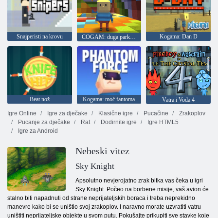
Snajperisti na krovu
Kogama: Dan D
COGAM: duga parkour
Beat nož
Kogama: moć fantoma
Vatra i Voda 4
Igre Online
Igre za dječake
Klasične igre
Pucačine
Zrakoplov
Pucanje za dječake
Rat
Dodirnite igre
Igre HTML5
Igre za Android
Nebeski vitez
Sky Knight
Apsolutno nevjerojatno zrak bitka vas čeka u igri
Sky Knight. Počeo na borbene misije, vaš avion će
stalno biti napadnuti od strane neprijateljskih boraca i treba neprekidno
manevre kako bi se uništio svoj zrakoplov. I naravno morate uzvratiti vatru
uništiti neprijateljske objekte u svom putu. Pokušajte prikupiti sve stavke koje