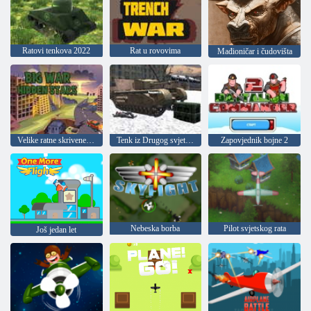
Ratovi tenkova 2022
Rat u rovovima
Mađioničar i čudovišta
Velike ratne skrivene zvijezde
Tenk iz Drugog svjetskog rata 2022
Zapovjednik bojne 2
Nebeska borba
Pilot svjetskog rata
Još jedan let