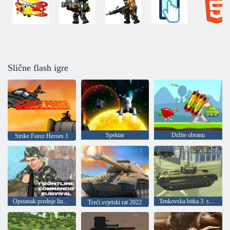
Slične flash igre
Spektar
Držite obranu
Strike Force Heroes 1
Opstanak prednje linije komandosa
Tenkovska bitka 3. svjetskog rata
Treći svjetski rat 2022