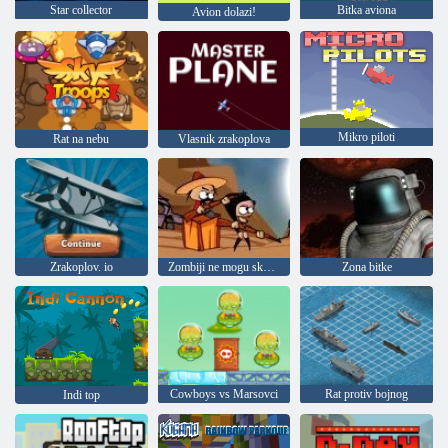
Star collector
Bitka aviona
Avion dolazi!
Mikro piloti
Rat na nebu
Vlasnik zrakoplova
Zrakoplov. io
Zombiji ne mogu skočiti
Zona bitke
Cowboys vs Marsovci
Rat protiv bojnog
Indi top