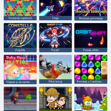
Svemirski mjehurići
Utaja
Horizont presretanje
Zviježđa
Pucati!
Pomak orbite
Piloti heroji
Povratak u Candyland 4: Vrt Lollipop
Vrijeme je da stavite bebu na spavanje