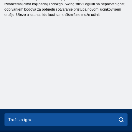
izvanzemaljcima koji padaju odozgo. Swing stick i oguliti na nepozvan gost,
dobivanjem bodova za pobjedu i otvaranje pristupa novom, učinkovitijem
oružju. Ubrzo u strancu idu kući samo šišmiš ne može učiniti.