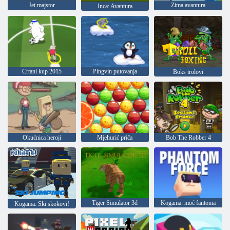
Jet majstor
Zima avantura
Inca: Avantura
Crtani kup 2015
Pingvin putovanja
Boks trolovi
Okućnica heroji
Mjehurić priča
Bob The Robber 4
Tiger Simulator 3d
Kogama: moć fantoma
Kogama: Ski skokovi!