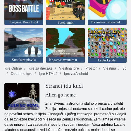
Kogama: Boss Fight
Prvenstvo u snowballu. iO
Pixel ratnik
Simulator plovila
Kogama: avantura u džungli
Leptir kyodai
Igre Online
Igre za dječake
Vještina igre
Prostor
Vještina
3d
Dodirnite igre
Igre HTML5
Igre za Android
Stranci idu kući
Alien go home
Znanstvenici astronoma stalno proučavaju satelit
Zemlja - mjesec i nedavno su otkrili čudne pokrete
na površini nebeskih tijela. Gledajući iz jačeg teleskopa, promatrači su vidjeli
da se zvijezde kreću od Mjeseca na Zemlju s tuđincima. Zemljama je vrijeme
da se pripremi za sastanak i neće biti svečan i ugodan. Vaša udobna kuća je
također u opasnosti, uzmi teže oružje, možete početi s malo, i boriti se