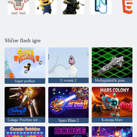
Slične flash igre
U svemir 2
Međugalaktički pomorske bitke
Super podlost
Galaga: Posebno izdanje
Kolonija Mars
Space Blaze 2