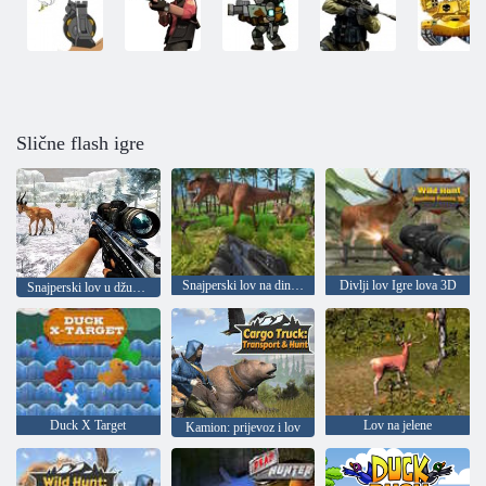
Slične flash igre
Snajperski lov na dinosaure
Divlji lov Igre lova 3D
Snajperski lov u džungli 2022
Duck X Target
Lov na jelene
Kamion: prijevoz i lov