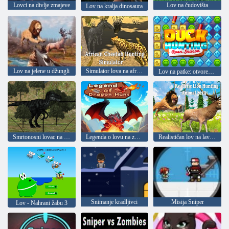
Lovci na divlje zmajeve
Lov na čudovišta
Lov na kralja dinosaura
Lov na jelene u džungli
Simulator lova na afričke geparde
Lov na patke: otvorena sezona
Smrtonosni lovac na dinosaure
Legenda o lovu na zmaja
Realističan lov na lavove 2024
Snimanje kradljivci
Misija Sniper
Lov - Nahrani žabu 3