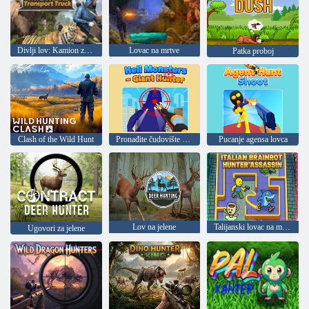
Divlji lov: Kamion za prijevoz
Lovac na mrtve
Patka proboj
Clash of the Wild Hunt
Pronađite čudovište Lov na diva
Pucanje agensa lovca
Lov na jelene
Talijanski lovac na mozak ubojica
Ugovori za jelene