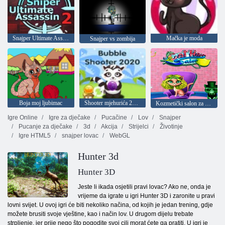
Snajper Ultimate Assassin 2
Mačka je moda
Snajper vs zombija
Boja moj ljubimac
Shooter mjehurića 2020
Kozmetički salon za mačke
Igre Online
Igre za dječake
Pucačine
Lov
Snajper
Pucanje za dječake
3d
Akcija
Strijelci
Životinje
Igre HTML5
snajper lovac
WebGL
Hunter 3d
Hunter 3D
Jeste li ikada osjetili pravi lovac? Ako ne, onda je
vrijeme da igrate u igri Hunter 3D i zaronite u pravi
lovni svijet. U ovoj igri će biti nekoliko načina, od kojih je jedan trening, gdje
možete brusiti svoje vještine, kao i način lov. U drugom dijelu trebate
strpljenje, jer prije nego što pogodite svoj cilj morat ćete ga pratiti. U igri je