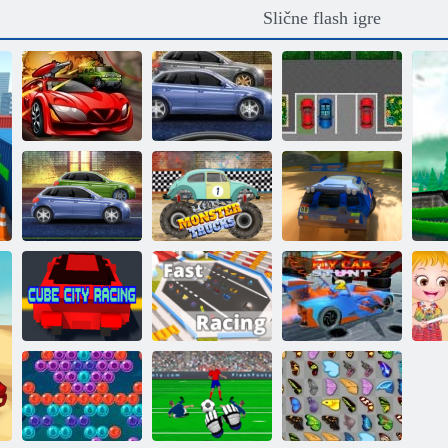
Slične flash igre
Špijun
Žestoki Street
Strast za
automobil
Racing
parkiranje
Snažni motori
Čudovište utrke
Točka mitinga 6
Kubična gradska
Kogama: Brza
Leteći automobil
D
utrka
rasa
štos 2