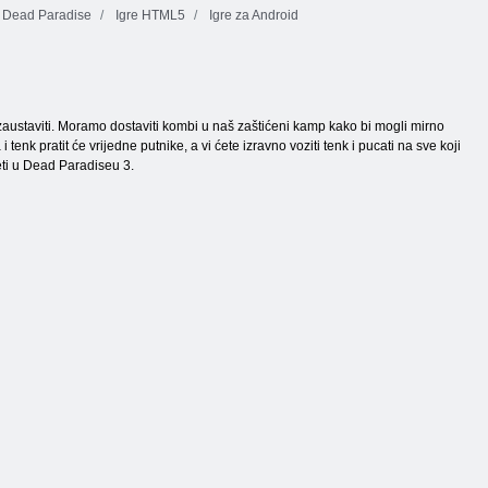
Dead Paradise
Igre HTML5
Igre za Android
gu zaustaviti. Moramo dostaviti kombi u naš zaštićeni kamp kako bi mogli mirno
enk pratit će vrijedne putnike, a vi ćete izravno voziti tenk i pucati na sve koji
eti u Dead Paradiseu 3.