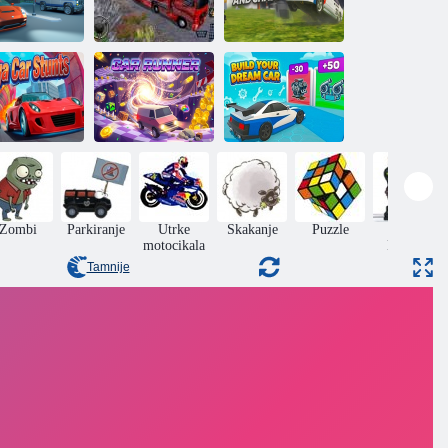
 Night City 2
Kamion: Euro
Utrke: uništenje
utrka igrača
American Tour
i potjera
Mega
Stvorite
ratolomije na
automobil svojih
autima
Auto u pogonu
snova
Zombi
Parkiranje
Utrke
Skakanje
Puzzle
Akcija
motocikala
Dječaci
Tamnije