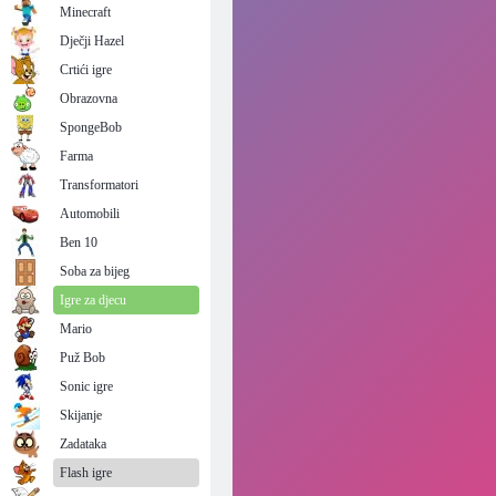
Minecraft
Dječji Hazel
Crtići igre
Obrazovna
SpongeBob
Farma
Transformatori
Automobili
Ben 10
Soba za bijeg
Igre za djecu
Mario
Puž Bob
Sonic igre
Skijanje
Zadataka
Flash igre