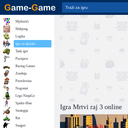
Mjehurići
Mahjong
Logika
Igre za dječake
Tank igre
Pucnjava
Racing Games
Zombija
Pustolovina
Nogomet
Lego NinjaGo
Spider-Man
Igra Mrtvi raj 3 online
Strategija
Rat
Snajper