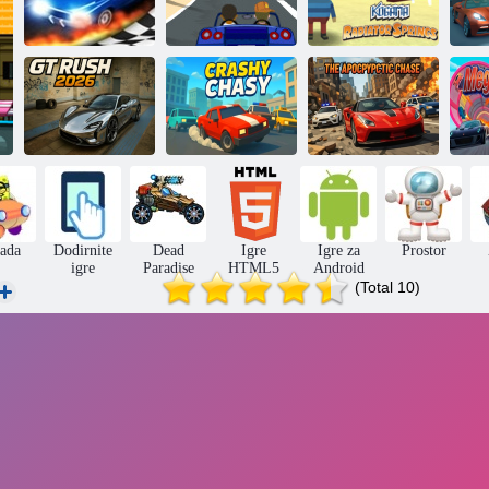
Kogama: izvori
3D
Drag Race 3d
Racer nasilnik
radijatora
GT
Breakthrough
Apokaliptična
v
2026
Trči i razbij
potjera
ada
Dodirnite
Dead
Igre
Igre za
Prostor
igre
Paradise
HTML5
Android
(Total 10)