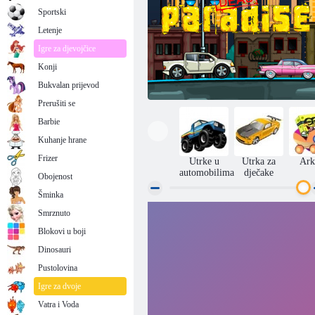
Sportski
Letenje
Igre za djevojčice
Konji
Bukvalan prijevod
Prerušiti se
Barbie
Kuhanje hrane
Frizer
Utrke u
Utrka za
Ark
automobilima
dječake
Obojenost
Šminka
Smrznuto
Dead raj
Blokovi u boji
Dinosauri
Pustolovina
Igre za dvoje
Vatra i Voda