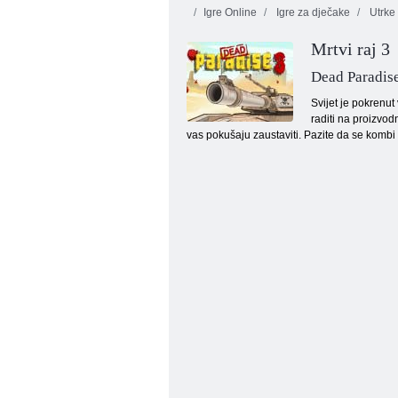
Igre Online
Igre za dječake
Utrke 
Mrtvi raj 3
Dead Paradis
Svijet je pokrenut
raditi na proizvod
vas pokušaju zaustaviti. Pazite da se kombi
Pustinja iz ceste Fury