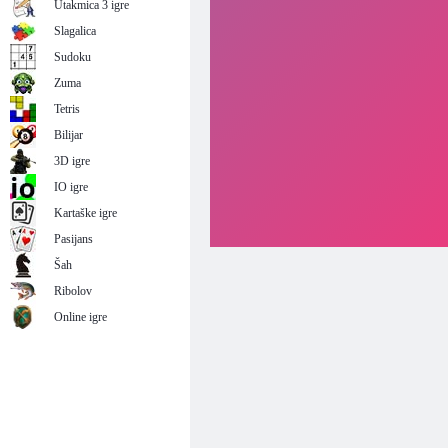
Utakmica 3 igre
Slagalica
Sudoku
Zuma
Tetris
Bilijar
3D igre
IO igre
Kartaške igre
Pasijans
Šah
Ribolov
Online igre