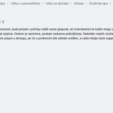
igre
Utrke u automobilima
Utrka za dječake
Arkada
Dodirnite igre
Pucač mjehurića
Vratarski prvak
Leptir kyodai
e 3
 virusom, ljudi polude i počinju raditi razne gluposti, ali znanstvenici to ludilo mo
nji cjepiva. Gotovo je spremna, postoje nedavna poboljšanja. Nekoliko vojnih vozila i t
 ne pojavi u dosegu, jer će u protivnom biti odmah uništen, a vaša misija neće uspj