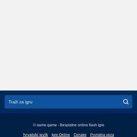
© game-game - Besplatne online flash igre
English
hrvatski jezik
Igre Online
Oznake
Povratna veza