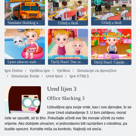
Simulator školskog autobusa 3D
Učitelj u školi
Učitelj u školi
Ljetni zabavno malo kestenjaste
Dječji Hazel. Dan zahvalnosti za odmor
Dječji Hazel: Cijepljenje novorođenčeta
Igre Online
Vještina igre
Vještina
Simulacije za djevojčice
Simulacije života
Ured lijeni
Igre HTML5
Ured lijen 3
Office Slacking 3
Uzbudljiva igra svoje vrste, kao i sve djevojke, to se
zove Ured olabavljenje 3. U tom zahtjevu, morat
ćete se opustiti, ali to tiho. Pokušajte učiniti sve što morate učiniti za neko
vrijeme. Ako dobijete uhvaćen, vi jednostavno biti razriješen s robotima, pa
budite oprezni. Koristite miša za kontrolu. Najbolji od sreća.