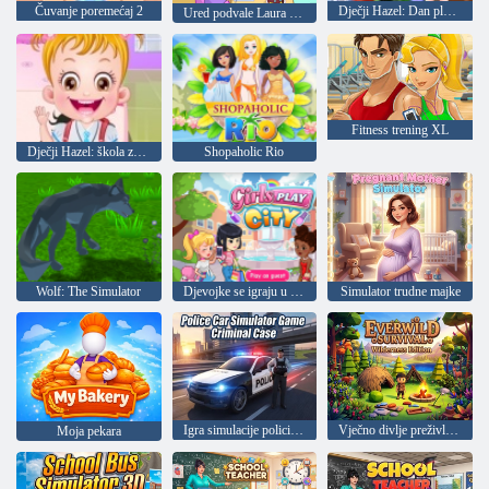
Čuvanje poremećaj 2
Dječji Hazel: Dan planeta Zemlje
Ured podvale Laura null
Fitness trening XL
Dječji Hazel: škola zdravstvenog
Shopaholic Rio
Wolf: The Simulator
Djevojke se igraju u gradu
Simulator trudne majke
Igra simulacije policijskog automobila, kazneni slučaj
Vječno divlje preživljavanje
Moja pekara