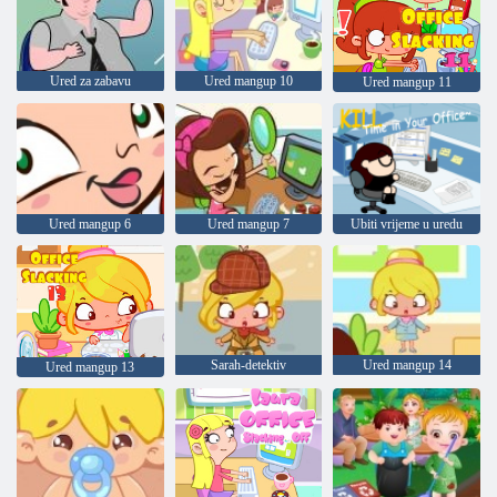
Ured za zabavu
Ured mangup 10
Ured mangup 11
Ured mangup 6
Ured mangup 7
Ubiti vrijeme u uredu
Sarah-detektiv
Ured mangup 14
Ured mangup 13