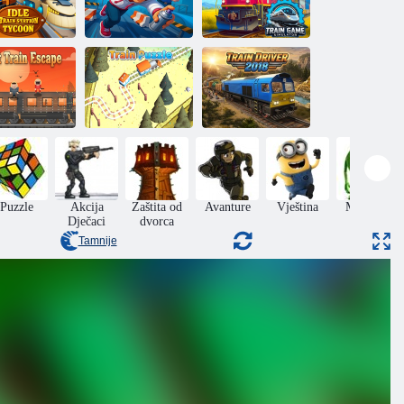
Tycoon:
Željezničke
Željeznički
stanice
Brzi trkač
simulator
sljednji bijeg
Zagonetka s
vlakom
vlakom
Strojovođa 2018
Puzzle
Akcija
Zaštita od
Avanture
Vještina
Monsters
Dječaci
dvorca
Tamnije