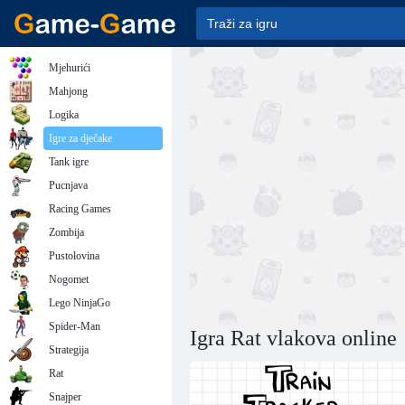
Mjehurići
Mahjong
Logika
Igre za dječake
Tank igre
Pucnjava
Racing Games
Zombija
Pustolovina
Nogomet
Lego NinjaGo
Spider-Man
Igra Rat vlakova online
Strategija
Rat
Snajper