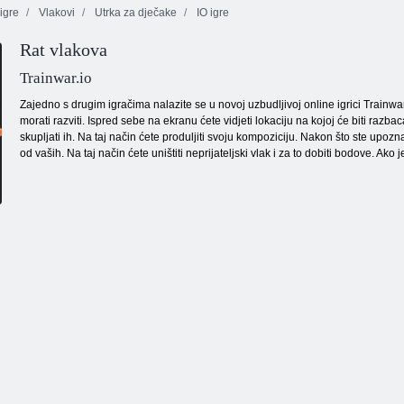
igre
Vlakovi
Utrka za dječake
IO igre
Rat vlakova
Špijun
Ping. iO
automobil
Radna radnja 2
Trainwar.io
Zajedno s drugim igračima nalazite se u novoj uzbudljivoj online igrici Trainwar.
morati razviti. Ispred sebe na ekranu ćete vidjeti lokaciju na kojoj će biti razba
skupljati ih. Na taj način ćete produljiti svoju kompoziciju. Nakon što ste upozn
od vaših. Na taj način ćete uništiti neprijateljski vlak i za to dobiti bodove. Ako j