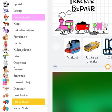
Sportski
Letenje
Igre za djevojčice
Konji
Bukvalan prijevod
Prerušiti se
Barbie
Kuhanje hrane
Frizer
Vlakovi
Utrka za
IO 
dječake
Obojenost
Šminka
Smrznuto
Popravak tragača vlakova
Blokovi u boji
Dinosauri
Pustolovina
Igre za dvoje
Vatra i Voda