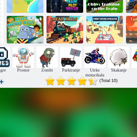
Empire iz
vlakova:
Povežite
Spašavanje
Obby: Trening u
željeznicu
vozača vlaka
vlaku
Idi, Diego, idi!
Spašavanje
Diega na
Obrana tornja od
Po
željeznici
Mrtve tračnice
apokalipse
igre
Prostor
Zombi
Parkiranje
Utrke
Skakanje
motocikala
(Total 10)