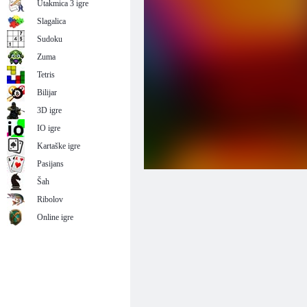
Utakmica 3 igre
Slagalica
Sudoku
Zuma
Tetris
Bilijar
3D igre
IO igre
Kartaške igre
Pasijans
Šah
Ribolov
Online igre