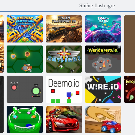
Slične flash igre
Gužva u
željezničkom
prometu!
Rasplesti
Željeznički
vlakove!
prijevoz 3D
Juriš po stazi
Gotia. io
Nebeska borba
Wanderers. io
Kvrga io
Deemo. io
Žica. io
E