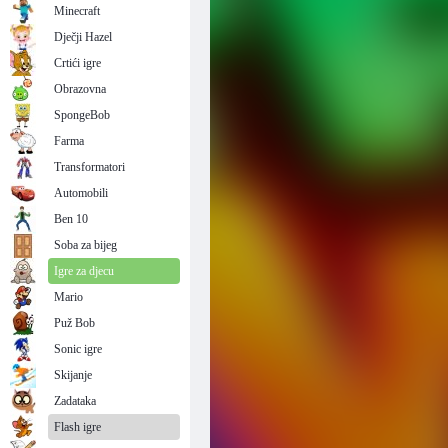
Minecraft
Dječji Hazel
Crtići igre
Obrazovna
SpongeBob
Farma
Transformatori
Automobili
Ben 10
Soba za bijeg
Igre za djecu
Mario
Puž Bob
Sonic igre
Skijanje
Zadataka
Flash igre