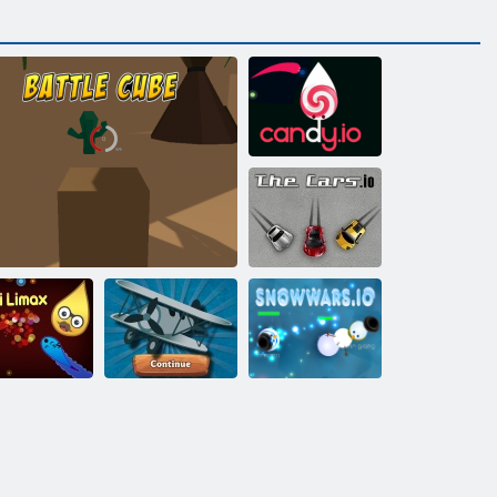
Bombon. io
Automobili. io
moji Limax
Bojna kocka
Zrakoplov. io
Snježne vage. io