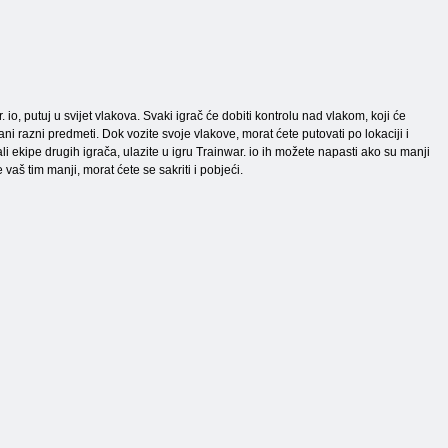
 io, putuj u svijet vlakova. Svaki igrač će dobiti kontrolu nad vlakom, koji će
cani razni predmeti. Dok vozite svoje vlakove, morat ćete putovati po lokaciji i
ali ekipe drugih igrača, ulazite u igru Trainwar. io ih možete napasti ako su manji
e vaš tim manji, morat ćete se sakriti i pobjeći.