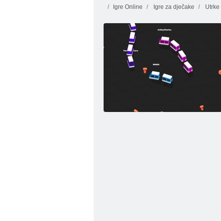
Igre Online
Igre za dječake
Utrke 
Deathcar. io