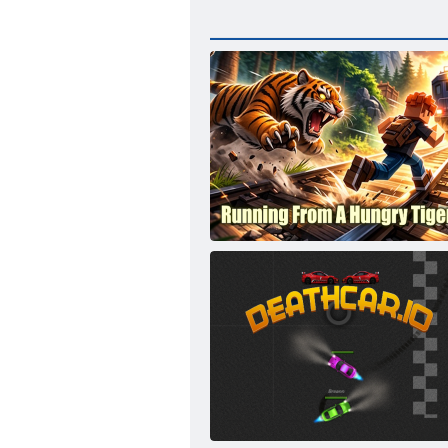
Bježi od gladnog tigra