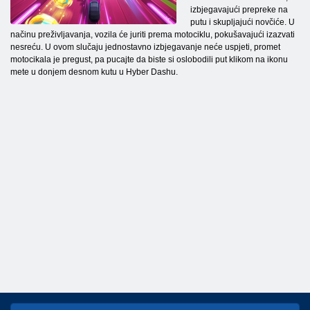
izbjegavajući prepreke na
putu i skupljajući novčiće. U
načinu preživljavanja, vozila će juriti prema motociklu, pokušavajući izazvati
nesreću. U ovom slučaju jednostavno izbjegavanje neće uspjeti, promet
motocikala je pregust, pa pucajte da biste si oslobodili put klikom na ikonu
mete u donjem desnom kutu u Hyber Dashu.