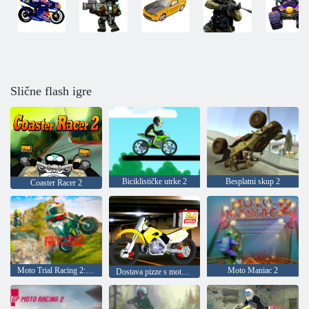
Slične flash igre
Biciklističke utrke 2
Besplatni skup 2
Coaster Racer 2
Moto Trial Racing 2: dva igrača
Moto Maniac 2
Dostava pizze s motorom bicikla 2020