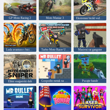
GP Moto Racing 2
Moto Maniac 3
Ekstremni bicikl vožnja 3D
Luda avantura s biciklističkim vratolomijama
Turbo Moto Racer Utrke na nitro motorima
Masivni rat gangster
Gospodin metak na mreži
Pucajte bande
Elitni snajperski duh