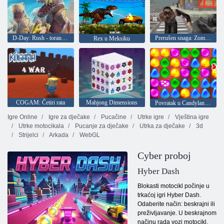
D-Day: Rush - toranj obrana
Prerušen snaga: Zombi Survival
Rex u Meksiku
COGAM: Četiri rata
Mahjong Dimensions
Povratak u Candyland 2
Igre Online
Igre za dječake
Pucačine
Utrke igre
Vještina igre
Utrke motocikala
Pucanje za dječake
Utrka za dječake
3d
Strijelci
Arkada
WebGL
Cyber proboj
Hyber Dash
Blokasti motocikl počinje u
trkaćoj igri Hyber Dash.
Odaberite način: beskrajni ili
preživljavanje. U beskrajnom
načinu rada vozi motocikl,