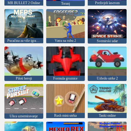
MR BULLET 2 Online
Preživjeli laserom
Toranj
Pucačina za više igrača u prvom licu Vojna borba
Vatra na rubu 2
Svemirski udar
Piloti heroji
Formula groznice
Uzbrdo utrke 2
Rush mini-utrka
Tanki online
Ulica uznemiravanje