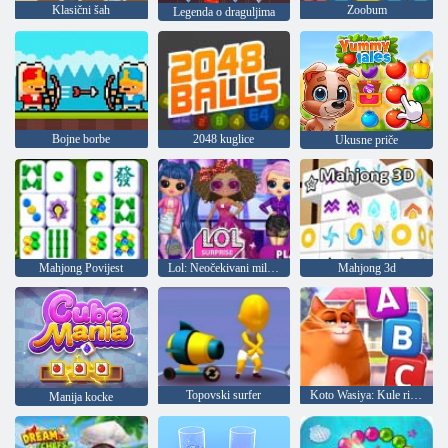
Klasični šah
Zoobum
Legenda o draguljima
Bojne borbe
2048 kuglice
Ukusne priče
Mahjong Povijest
Lol: Neočekivani milenijalci
Mahjong 3d
Topovski surfer
Koto Wasiya: Kule riječi
Manija kocke