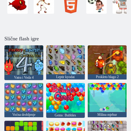
Slične flash igre
Leptir kyodai
Prokleto blago 2
Vatra i Voda 4
Voćna drobljenje
Milina mjehur
Gems: Bubbles