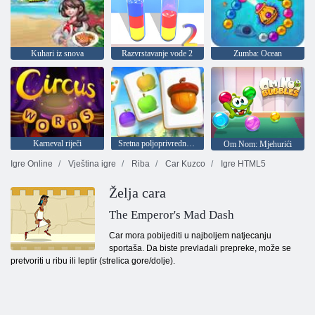
Kuhari iz snova
Razvrstavanje vode 2
Zumba: Ocean
Karneval riječi
Sretna poljoprivredna berba
Om Nom: Mjehurići
Igre Online
Vještina igre
Riba
Car Kuzco
Igre HTML5
Želja cara
The Emperor's Mad Dash
Car mora pobijediti u najboljem natjecanju
sportaša. Da biste prevladali prepreke, može se
pretvoriti u ribu ili leptir (strelica gore/dolje).