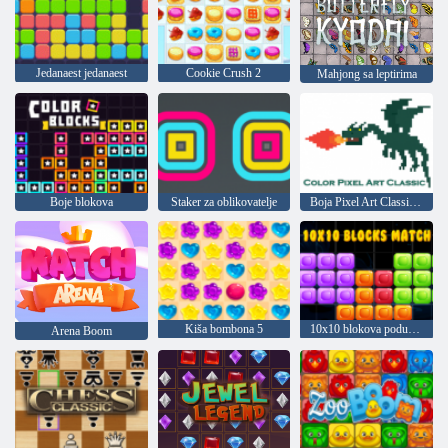
Jedanaest jedanaest
Cookie Crush 2
Mahjong sa leptirima
Boje blokova
Staker za oblikovatelje
Boja Pixel Art Classic - boja piksela brojevima
Kiša bombona 5
10x10 blokova podudaranja
Arena Boom