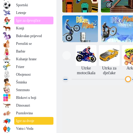
Sportski
Letenje
Igre za djevojčice
Konji
Moto Mania:
zaokružena čep
Arena
Bukvalan prijevod
Prerušiti se
Barbie
Kuhanje hrane
Moto Mania 3:
Moto manija 2
Na ledu
Frizer
Utrke
Utrka za
Ark
motocikala
dječake
Obojenost
Šminka
Smrznuto
Blokovi u boji
Dinosauri
Pustolovina
Igre za dvoje
Vatra i Voda