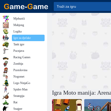
Mjehurići
Mahjong
Logika
Igre za dječake
Tank igre
Pucnjava
Racing Games
Zombija
Pustolovina
Nogomet
Lego NinjaGo
Spider-Man
Igra Moto manija: Arena
Strategija
Rat
Snajper