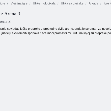
igre
Vještina igre
Utrke motocikala
Utrka za dječake
Arkada
Igre
a: Arena 3
Ulica
Žestoki Street
Uzbrdo utrke 2
uznemiravanje
Racing
rena 3
spio savladati teške prepreke u prethodne dvije arene, onda je spreman za nove izaz
, ljubitelji ekstremnih sportova neće moći promašiti ovu rutu na kojoj su prepreke 