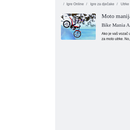
Igre Online
Igre za dječake
Utrke 
Moto manij
Bike Mania A
Ako je vaš vozač u
za moto utrke. No
Las Vegas: Grad zločina