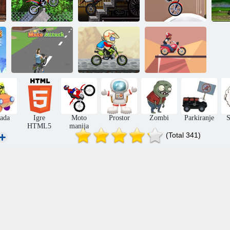
Moto Mania 2
Talentirana racer
Moto Mania 4
B
Podvig
Moto napad
motociklisti
Biker Line
ada
Igre
Moto
Prostor
Zombi
Parkiranje
S
HTML5
manija
(Total 341)