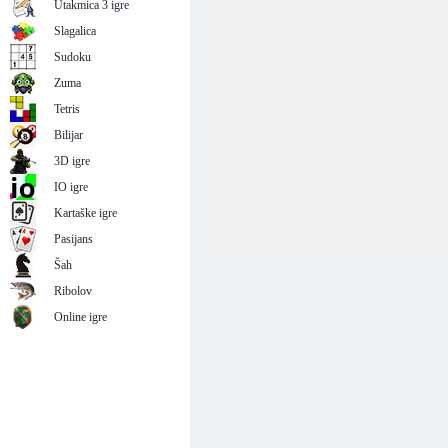
Utakmica 3 igre
Slagalica
Sudoku
Zuma
Tetris
Bilijar
3D igre
IO igre
Kartaške igre
Pasijans
Šah
Ribolov
Online igre