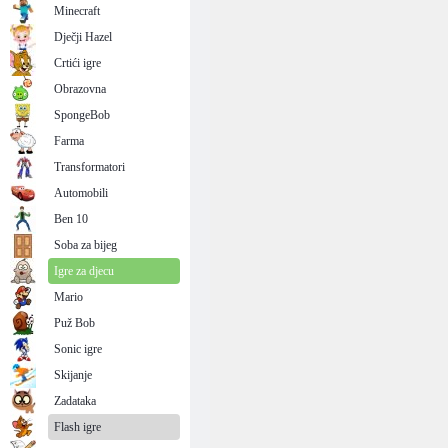
Minecraft
Dječji Hazel
Crtići igre
Obrazovna
SpongeBob
Farma
Transformatori
Automobili
Ben 10
Soba za bijeg
Igre za djecu
Mario
Puž Bob
Sonic igre
Skijanje
Zadataka
Flash igre