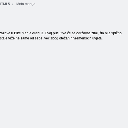
 HTML5
Moto manija
ove u Bike Mania Areni 3. Ovaj put utrke će se održavati zimi, što nije tipično
postale teže ne same od sebe, već zbog otežanih vremenskih uvjeta.