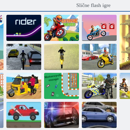
Slične flash igre
Ekstremni
Jahač
biciklisti
Moto utrka
Pravi gangster:
Motociklistički
Veliki gradski
promet
Moto plaža
simulator
Simulator
Tuk auto rikša
Bijeg od
motocikla
2020
motocikla
gradske policije
M