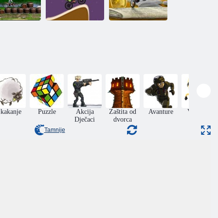
Bike Mania 4:
aykomaniya
Moto manija
Micro Office
kakanje
Puzzle
Akcija
Zaštita od
Avanture
Vještina
Dječaci
dvorca
Tamnije