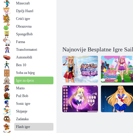
Minecraft
Dječji Hazel
Crtići igre
Obrazovna
SpongeBob
Farma
Najnovije Besplatne Igre Sa
Transformatori
Automobili
Ben 10
Soba za bijeg
Igre za djecu
Mario
Sailor Moon i
Puž Bob
prijatelji:
Kozmički
Djevojački san
Sonic igre
glamur
Sailor Moona
Skijanje
Zadataka
Flash igre
Sailor Moon
Djevojka Anime: