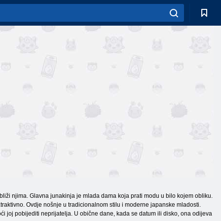
bliži njima. Glavna junakinja je mlada dama koja prati modu u bilo kojem obliku.
o atraktivno. Ovdje nošnje u tradicionalnom stilu i moderne japanske mladosti.
joj pobijediti neprijatelja. U obične dane, kada se datum ili disko, ona odijeva