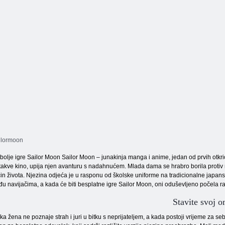
ilormoon
bolje igre Sailor Moon Sailor Moon – junakinja manga i anime, jedan od prvih otkri
takve kino, upija njen avanturu s nadahnućem. Mlada dama se hrabro borila protiv ne
in života. Njezina odjeća je u rasponu od školske uniforme na tradicionalne japanske
u navijačima, a kada će biti besplatne igre Sailor Moon, oni oduševljeno počela r
Stavite svoj o
ka žena ne poznaje strah i juri u bitku s neprijateljem, a kada postoji vrijeme za sebe