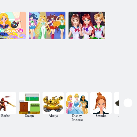
Sailor Moon
ailor Moon:
Stvoritelj likova
princeza bojna
viđačko ljeto
Sailor Moon
odjeća
Borbe
Dizajn
Akcija
Disney
Šminka
Avanture
Princess