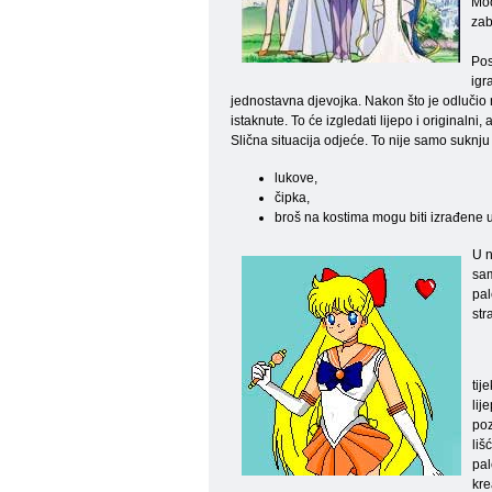
Moo
zab
Pos
igr
jednostavna djevojka. Nakon što je odlučio n
istaknute. To će izgledati lijepo i originaln
Slična situacija odjeće. To nije samo suknju 
lukove,
čipka,
broš na kostima mogu biti izrađene u
U n
sam
pal
str
tij
lij
poz
liš
pal
kre