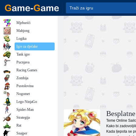
Mjehurići
Mahjong
Logika
Igre za dječake
Tank igre
Pucnjava
Racing Games
Zombija
Pustolovina
Nogomet
Lego NinjaGo
Spider-Man
Besplatne
Strategija
Teme Online Sailor
Rat
Kako bi zadovoljil
Kada ljepota se pr
Snajper