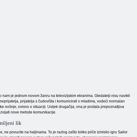
o nam je jednom novom žanru na televizijskim ekranima. Gledatelji nisu navikli
prijatelja, prijatelja s čudovišta i komunicirati s mladima, vodeći normalan
 nošnje, ovisno o situaciji. Uvijek drugačija, ona je postala prepoznatljiva
azvijati nove metode komunikacije.
miljeni lik
, ne povucite na haljinama. To je razlog zašto toliko priče izmislio igru ​​Sailor