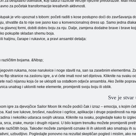
n za besplatno odevalok, koji sadrži različite verzije njezine preobrazbe. Mali mod
avno za početak transformacije kreativnih aktivnosti.
tupak je vrlo upoznat s tobom: početi raditi s kose postupno doći do završavanja dot
aju, shvatite da to nije sve jasno kao u konvencionalnoj dress up. Samo jedna dlaka je
a glavnoj formi, dobiti dobru boju za nju. Dalje, zamjena dodatne brave i brave koje 
i, ako pokupite skladan shemu boja.
ili haljinu, čarape i rukavice, a pravi ansambl detalja:
 različitim bojama. &Nbsp;
jegovim rukama, nose narukvice i noge staviti na, san sa zasebnim elementima. Za 
o flip stranice na zaslonu igre, a vi ćete imati novi set dijelova. Kliknite na svaku od
ete naći nijansu koja će se uklopiti sa ostatkom odjeće ansambla. Ako želite popravi
anica unatrag i ukloniti neke elemente, promijeniti svoju boju ili oblik.
Sve je stvar 
ekom igre za djevojčice Sailor Moon lik može podići čak i izraz – emocija, s kojim ćete 
epa. Kad sve lukove, broševi, naušnice i ogrlice, aplikacije i druge pojedinosti na m
adina i nekoliko udaraca svojih ukrasa. Kliknite na svaku, pogledajte kako to izgled
ća, srca, zrake, munje i drugih nijansi. U bilo kojem trenutku možete promijeniti pr
ete različitih boja. Također možete zamijeniti oznake ili ih ukloniti ako smatraju ih s
ativni, uzbudljivo. Pogledajte ponovno na rezultat skeptičan pogled i mislim, ako ne ž