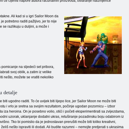
ni će cijeniti napore autora računalnih proizvoda, otvaranje naizmjence
akne. Ali kad si u igri Sailor Moon da
 potrebno raditi pažljivo, jer to nije
se razlikuju u duljini, a može i
pomicanje na sljedeći set pribora,
abrati svoj oblik, a zatim iz velike
ti nešto, možete se vratiti nekoliko
u detalje
biti ugodno raditi. To će uvijek biti lijepo lice, jer Sailor Moon ne može biti
jestu i vrlo je sretna sa svojim rezultatom, počinje ugodan pozornicu – izbor
a iza heroina. On je posebno volio, otići i početi eksperimentirati sa zvijezdama,
ethodni uzorak, uklanjanje dodatni ukras, retuširanje pozadinsku boju odabirom iz
uvišno. Tko bi pomislio da je jednostavan prerušiti može biti toliko kreativni,
eliš nešto ispraviti ili dodati. Ali budite razumni – nemojte pretjerati s ukrasima