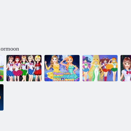
ilormoon
Sailor Moon:
S
Moon Girls:
Cosplay Fashion
Stvoritelj likova
pr
Battle Suit
Challenge
Sailor Moon