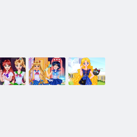
ailor Moon
inceza bojna
Sailor Moon:
Sailor Moon:
odjeća
Cosplay show
izviđačko ljeto