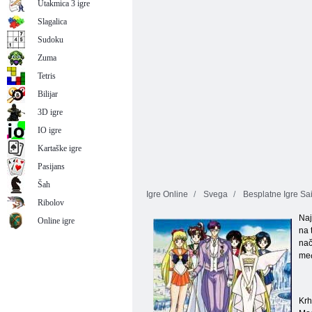
Dress Up
Sailor Moon
Utakmica 3 igre
Slagalica
Sudoku
Zuma
Tetris
Bilijar
3D igre
IO igre
Kartaške igre
Pasijans
Šah
Igre Online
Svega
Besplatne Igre Sa
Ribolov
Naj
Online igre
na 
nač
međ
Krh