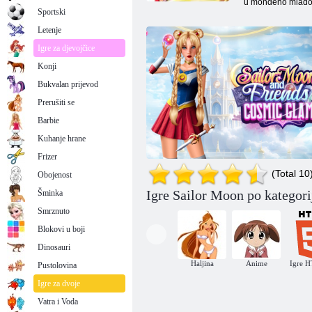
u mondeno mlados
Sportski
Letenje
Igre za djevojčice
Konji
Bukvalan prijevod
Prerušiti se
Barbie
Kuhanje hrane
Frizer
(Total 10
Obojenost
Igre Sailor Moon po kategori
Šminka
Smrznuto
Blokovi u boji
Dinosauri
Haljina
Anime
Igre 
Pustolovina
Sailor Moon i prijatelji: Kozmički glamur
Igre za dvoje
Vatra i Voda