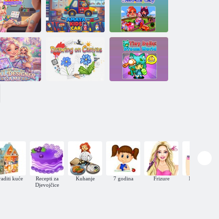
Napravi moju
Igre za 2 igrača:
maturalnu kapu
Design Salon
iz snova
attoo salon:
Amaya: Dječji
Aylin svijet
iju
eća i tetovaže
auto
Avatar City
Slikanje na
Svijet snova o
zajner lutaka
platnu
malim lutkama
aditi kuće
Recepti za
Kuhanje
7 godina
Frizure
Manikura
Djevojčice