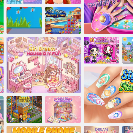
Najbolji
prijatelji: uradi
Cvjetna kruna za
sam kabanicu
princezu
Kuća iz snova
Dizajn školskog
gospođice
razreda
Robins
K-Pop Lovac na
demone Svijet
Avatara
Super Barbie lutka ma