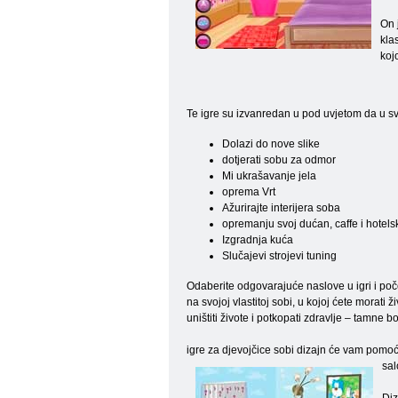
On 
klas
koj
Te igre su izvanredan u pod uvjetom da u sva
Dolazi do nove slike
dotjerati sobu za odmor
Mi ukrašavanje jela
oprema Vrt
Ažurirajte interijera soba
opremanju svoj dućan, caffe i hotel
Izgradnja kuća
Slučajevi strojevi tuning
Odaberite odgovarajuće naslove u igri i početi
na svojoj vlastitoj sobi, u kojoj ćete morati
uništiti živote i potkopati zdravlje – tamne b
igre za djevojčice sobi dizajn će vam pomoći
sal