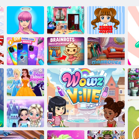
Napravi Avatar
Dream sobe
Stvoritelj kawai
Angel ili Demon
transformacije
chibi
Talijanski
Modernizacija
Izrada vlastitih
mozak: modni i
trgovačkog
maski za telefon
dizajn interijera
centra
Lu
Dizajn princeza