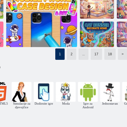
Moja kućica za
lutke: Prekrasan
Hotel Habbo
Kuća iz snova: DIY
dekor
T
Soba iz snova
Moderan dizajn nokt
Odj
1
2
...
17
18
>
Mačka koja trči:
Ukrašavanje
)
kuće
Di
Uradi sam maske za telefon
HTML5
Simulacije za
Dodirnite igre
Moda
Igre za
Jednostavan
Gr
djevojčice
Android