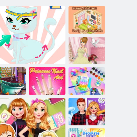
Transformacija
sobe: dizajn i
estetika
Vjenčanje ljiljan
2
ksuzni dizajn
Princeza: Nail
Holografski
kupaonice
Mačka je moda
Art
trendovi