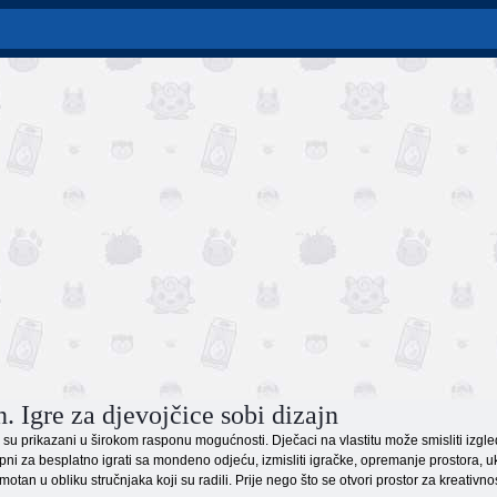
n. Igre za djevojčice sobi dizajn
 su prikazani u širokom rasponu mogućnosti. Dječaci na vlastitu može smisliti izgled 
ni za besplatno igrati sa mondeno odjeću, izmisliti igračke, opremanje prostora, ukr
otan u obliku stručnjaka koji su radili. Prije nego što se otvori prostor za kreativnos