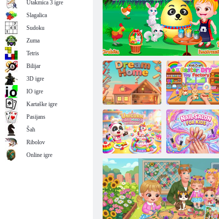
Utakmica 3 igre
Slagalica
Sudoku
Zuma
Sjenila za vjenčanje
Tetris
Bilijar
3D igre
IO igre
Kartaške igre
Dječja
Pasijans
kreativnost: DIY
tvornica
Šah
uskršnjih
Kuća iz snova
Uskrsna zabava beba Hazel
igračaka
Ribolov
Online igre
Bakery Unicorn:
Dekoracija
Dječji salon za
kolača
nokte