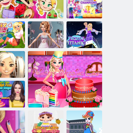
Samo oženjen!
Domaći deko
Prirodne ljepote:
Dizajnerski
prvaci
Kraljevska
dizajnerska
Zamrznut:
aktičke cipele
Dnevnici za planiranje princeza
odjeća
Titanic
čni džep: Pop
vijezda null
zajner obuće:
Visoke pete