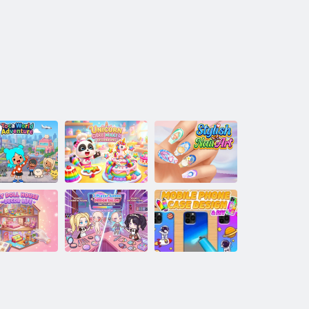
Bakery Unicorn:
Tokin svijet
Dekoracija
Moderan dizajn
avanture
kolača
noktiju
ja kućica za
tke: Prekrasan
Igre za 2 igrača:
Uradi sam
dekor
Design Salon
maske za telefon