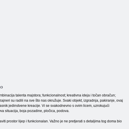
no
mbinacija talenta majstora; funkcionalnost; kreativna ideja i točan obračun;
jneri su radili na sve što nas okružuje. Svaki objekt, izgradnja, pakiranje, ovaj
vlasnik jedinstvene kreacije. Vi se svakodnevno s ovim licem, uzrokujući
va situacija, boja pozadine, pločica, podova.
ti prostor lijep i funkcionalan. Važno je ne pretjerati s detaljima tog doma bio