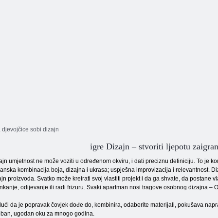
a djevojčice sobi dizajn
igre Dizajn – stvoriti ljepotu zaigra
ajn umjetnost ne može voziti u određenom okviru, i dati preciznu definiciju. To je ko
anska kombinacija boja, dizajna i ukrasa; uspješna improvizacija i relevantnost. Diza
ajn proizvoda. Svatko može kreirati svoj vlastiti projekt i da ga shvate, da postane 
nkanje, odijevanje ili radi frizuru. Svaki apartman nosi tragove osobnog dizajna – O
ući da je popravak čovjek dođe do, kombinira, odaberite materijali, pokušava napravi
ban, ugodan oku za mnogo godina.