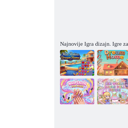
Najnovije Igra dizajn. Igre z
Kuća iz snova
gospođice
Robins
Kuća iz snova
Kiki's World:
Dječji salon za
Dekor za lutke u
nokte
Kawaii stilu