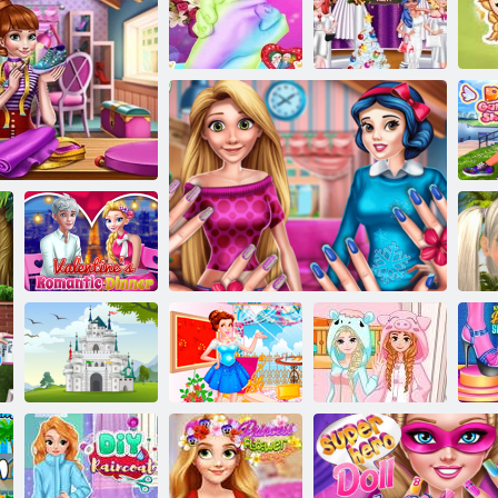
Ledena princeza:
Kuća za lutke
Bijela božićna
Ručno lijevanje
Vauseville
zabava
Gal
Romantična
večera na
Zra
r modnih cipela
Valentinovo
z
Tvorac
Princess Spa
Hladno srce:
Di
kraljevstva
dan
Ukras za nokte
Krevet na kat