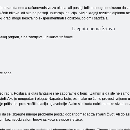
je rekao da nema računovodstvo za okusa, ali postoji toliko mnogo neukusno da zna
ičnih trikova, ali ako ne postoji unutarnja intuicija i vizija krajnji rezultat, diploma n
oj igrači mogu beskrajno eksperimentirati s oblikom, bojom i sadržaja.
Ljepota nema žrtava
koj prigodi, a ne zahtijevaju nikakve troškove.
ske sobe
 raditi. Poslušajte glas fantazije i ne zaboravite o logici. Zamislite da ste ne samo i
 živjeti. Ako je neugodan i pjegav Napadna boje, osim ako ne želite provesti vrijeme 
oje pritisnite, prouzročiti iritaciju i glavobolje. A ako ste ikada naići na neke stvari,
 da se izbjegne mnoge probleme postati dobar pomagač za stvarni život. Ali dolazi s
on, kozmetički salon, trgovina, kuća s
stupce i letvice.