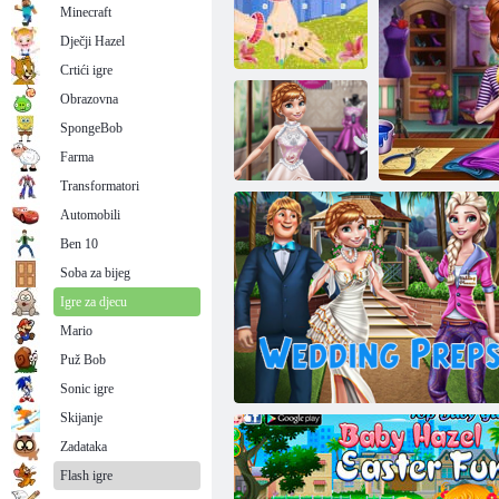
Minecraft
Dječji Hazel
Crtići igre
Obrazovna
SpongeBob
Dekoracija za
manikuru
Male: Rođendan stranka
Farma
Transformatori
Automobili
Poznata
Ben 10
dizajnerska
odjeća
Soba za bijeg
Igre za djecu
Mario
Puž Bob
Dizajne
Sonic igre
Skijanje
Zadataka
Flash igre