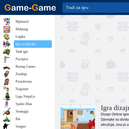
Mjehurići
Mahjong
Logika
Igre za dječake
Tank igre
Pucnjava
Racing Games
Zombija
Pustolovina
Nogomet
Lego NinjaGo
Spider-Man
Igra dizaj
Strategija
Dizajn Online igre
Rat
Djevojke su dostup
okružuje, ona je um
Snajper