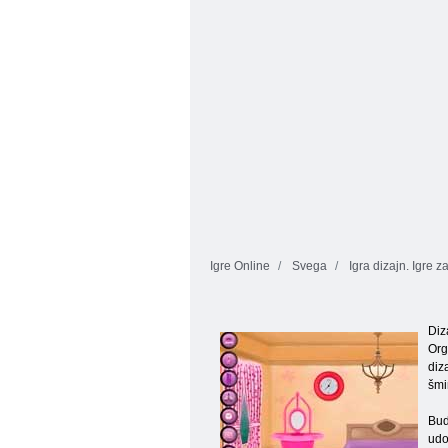
Igre Online
Svega
Igra dizajn. Igre z
Diz
Org
diz
šmi
Bud
udo