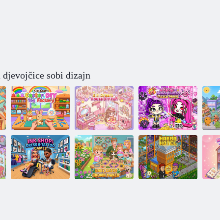
a djevojčice sobi dizajn
Dječja
kreativnost: DIY
tvornica
K-Pop Lovac na
uskršnjih
Kuća iz snova:
demone Svijet
igračaka
DIY
Avatara
Tattoo Shop:
Mala Katie
Mo
Igre oblačenja i
epizoda 52:
lu
tetoviranja
Crown Maker
Hotel Habbo