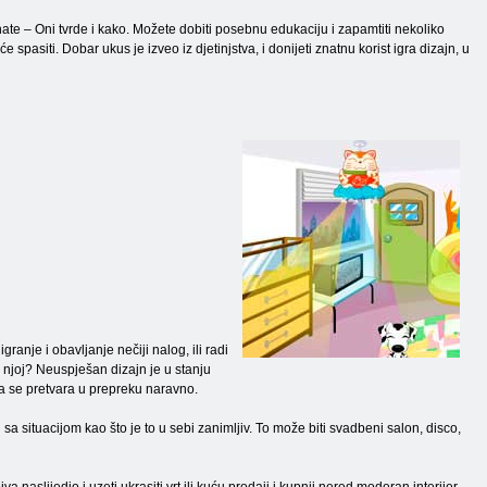
te – Oni tvrde i kako. Možete dobiti posebnu edukaciju i zapamtiti nekoliko
eće spasiti. Dobar ukus je izveo iz djetinjstva, i donijeti znatnu korist igra dizajn, u
granje i obavljanje nečiji nalog, ili radi
u njoj? Neuspješan dizajn je u stanju
 ona se pretvara u prepreku naravno.
a situacijom kao što je to u sebi zanimljiv. To može biti svadbeni salon, disco,