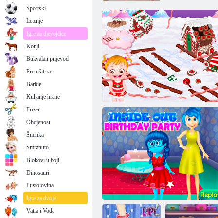
Sportski
Letenje
Igre za djevojčice
Konji
Bukvalan prijevod
Prerušiti se
Barbie
Kuhanje hrane
Frizer
Obojenost
Šminka
Smrznuto
Blokovi u boji
Dinosauri
Pustolovina
Gingerbread house beba Hazel
Igre za dvoje
Vatra i Voda