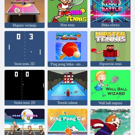
Mini tenis
Bitka oštrica
Majstor veslanja
Stoni tenis 2D
Hipsterski tenis
Ping pong bitka - stolni tenis
Stolni tenis 2D
Teniski udarac
Wall ball majstor