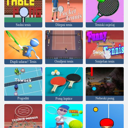
Stolni tenis
Džepni tenis
Teniski osjećaj
Omiljeni tenis
Smiješan tenis
Dupli udarac! Tenis
Pogoditi
Nebeski pong
Pong loptice