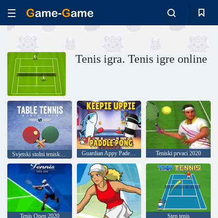
Tenis igra. Tenis igre online
Guardian Appy Padel-pong
Teniski prvaci 2020
Svjetski stolni teniski turnir
Tenis Open 2020
Step tenis