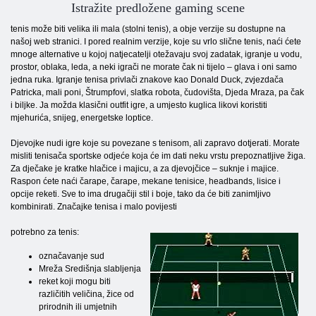
Istražite predložene gaming scene
tenis može biti velika ili mala (stolni tenis), a obje verzije su dostupne na
našoj web stranici. I pored realnim verzije, koje su vrlo slične tenis, naći ćete
mnoge alternative u kojoj natjecatelji otežavaju svoj zadatak, igranje u vodu,
prostor, oblaka, leda, a neki igrači ne morate čak ni tijelo – glava i oni samo
jedna ruka. Igranje tenisa privlači znakove kao Donald Duck, zvjezdača
Patricka, mali poni, Štrumpfovi, slatka robota, čudovišta, Djeda Mraza, pa čak
i biljke. Ja možda klasični outfit igre, a umjesto kuglica likovi koristiti
mjehurića, snijeg, energetske loptice.
Djevojke nudi igre koje su povezane s tenisom, ali zapravo dotjerati. Morate
misliti tenisača sportske odjeće koja će im dati neku vrstu prepoznatljive žiga.
Za dječake je kratke hlačice i majicu, a za djevojčice – suknje i majice.
Raspon ćete naći čarape, čarape, mekane tenisice, headbands, lisice i
opcije reketi. Sve to ima drugačiji stil i boje, tako da će biti zanimljivo
kombinirati. Značajke tenisa i malo povijesti
potrebno za tenis:
označavanje sud
Mreža Središnja slabljenja
reket koji mogu biti
različitih veličina, žice od
prirodnih ili umjetnih