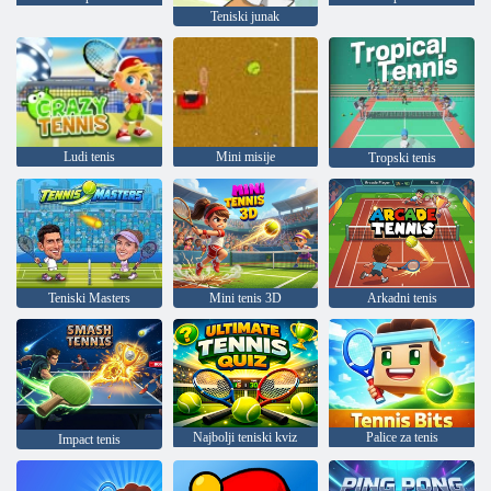
Teniski junak
Ludi tenis
Mini misije
Tropski tenis
Teniski Masters
Mini tenis 3D
Arkadni tenis
Najbolji teniski kviz
Palice za tenis
Impact tenis