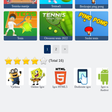
Teniska manija
Tenisači
Beskrajni ping pong
Tenis
Otvoreni tenis 2022
Stolni tenis
1
2
>
(Total 16)
Vještina
Online Igre
Igre HTML5
Dodirnite igre
Igre za
Android