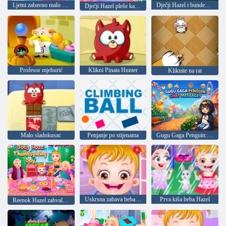
Ljetni zabavno malo kestenjaste
Dječji Hazel i bundeva stranka
Dječji Hazel pleše kao balerina
Profesor mjehurić
Klikni Pinata Hunter
Kliknite na rat
Malo sladokusac
Penjanje po stijenama
Gugu Gaga Penguin: Poruke chata
Uskrsna zabava beba Hazel
Prva kiša beba Hazel
Reenok Hazel zahvalnosti dan