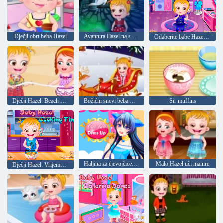
Dječji obrt beba Hazel
Avantura Hazel na svjetioniku
Odaberite babe Hazel Elegantna odjeća
Dječji Hazel: Beach party
Božićni snovi beba Hazel
Sir muffins
Haljina za djevojčice-mačka
Malo Hazel uči manire
Dječji Hazel: Vrijeme je za večeru