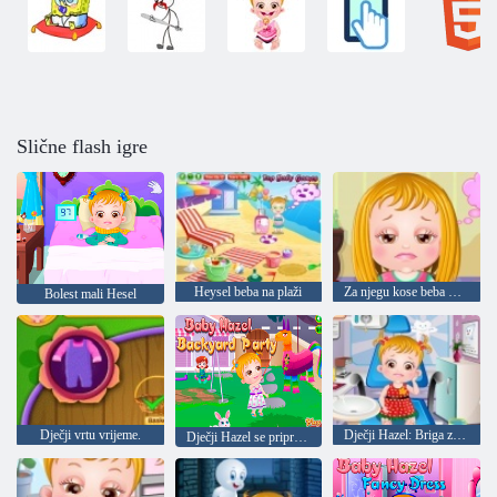
Slične flash igre
Heysel beba na plaži
Za njegu kose beba Hazel
Bolest mali Hesel
Dječji vrtu vrijeme.
Dječji Hazel: Briga za zube
Dječji Hazel se priprema za party u dvorištu