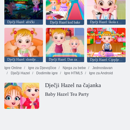
Dječji Hazel: afrički safari
Dječji Hazel: škola zdravstvenog
Dječji Hazel kod bake
Dječji Hazel: slomljena ruka
Dječji Hazel. Dan zahvalnosti za odmor
Dječji Hazel: Cijepljenje novorođenčeta
Igre Online
Igre za Djevojčice
Njega za bebe
Jednostavan
Dječji Hazel
Dodirnite igre
Igre HTML5
Igre za Android
Dječji Hazel na čajanka
Baby Hazel Tea Party