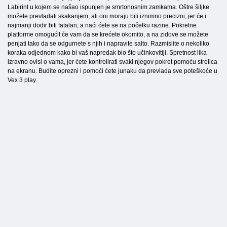
Labirint u kojem se našao ispunjen je smrtonosnim zamkama. Oštre šiljke
možete prevladati skakanjem, ali oni moraju biti iznimno precizni, jer će i
najmanji dodir biti fatalan, a naći ćete se na početku razine. Pokretne
platforme omogućit će vam da se krećete okomito, a na zidove se možete
penjati tako da se odgurnete s njih i napravite salto. Razmislite o nekoliko
koraka odjednom kako bi vaš napredak bio što učinkovitiji. Spretnost lika
izravno ovisi o vama, jer ćete kontrolirati svaki njegov pokret pomoću strelica
na ekranu. Budite oprezni i pomoći ćete junaku da prevlada sve poteškoće u
Vex 3 play.