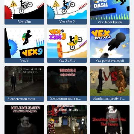
Vex x3m
Vex x3m 2
Vex: hiper kreten
Vex 9
Vex X3M 3
Vex pokušava letjeti
Slenderman mora umrijeti: napušteno groblje
Slenderman protiv Freddieja Fazbera
Slendererman mora umrijeti: mirne ulice