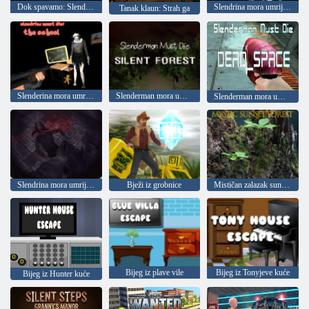
Dok spavamo: Slenderina je ovdje
Slendrina mora umrijeti: dom
Tanak klaun: Strah ga
Slenderina mora umrijeti: Škola
Slenderman mora umrijeti: tiha šuma
Slenderman mora umrijeti: mrtav prostor
Slendrina mora umrijeti: Celar
Bježi iz grobnice
Mističan zalazak sunca u šumi
Bijeg iz plave vile
Bijeg iz Tonyjeve kuće
Bijeg iz Hunter kuće