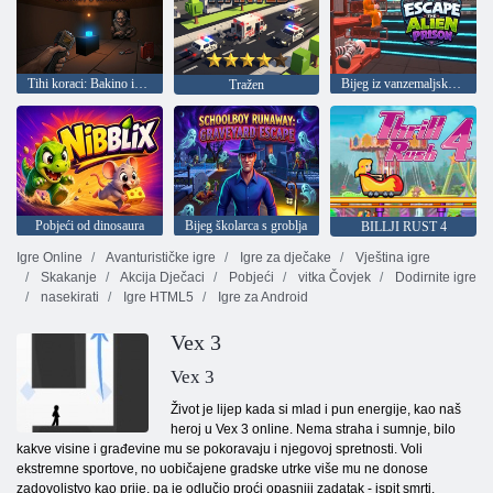
Tihi koraci: Bakino imanje
Bijeg iz vanzemaljskog zatvora
Tražen
Pobjeći od dinosaura
Bijeg školarca s groblja
BILLJI RUST 4
Igre Online
Avanturističke igre
Igre za dječake
Vještina igre
Skakanje
Akcija Dječaci
Pobjeći
vitka Čovjek
Dodirnite igre
nasekirati
Igre HTML5
Igre za Android
Vex 3
Vex 3
Život je lijep kada si mlad i pun energije, kao naš
heroj u Vex 3 online. Nema straha i sumnje, bilo
kakve visine i građevine mu se pokoravaju i njegovoj spretnosti. Voli
ekstremne sportove, no uobičajene gradske utrke više mu ne donose
zadovoljstvo kao prije, pa je odlučio proći opasniji zadatak - ispit smrti.