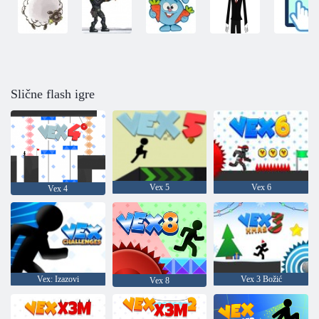
Slične flash igre
Vex 5
Vex 6
Vex 4
Vex: Izazovi
Vex 3 Božić
Vex 8