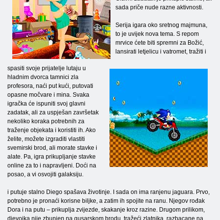
sada priče nude razne aktivnosti.
Serija igara oko sretnog majmuna,
to je uvijek nova tema. S repom
mrvice ćete biti spremni za Božić,
lansirati letjelicu i vatromet, tražiti i
spasiti svoje prijatelje lutaju u
hladnim dvorca tamnici zla
profesora, naći put kući, putovati
opasne močvare i mina. Svaka
igračka će ispuniti svoj glavni
zadatak, ali za uspješan završetak
nekoliko koraka potrebnih za
traženje objekata i koristiti ih. Ako
želite, možete izgraditi vlastiti
svemirski brod, ali morate stavke i
alate. Pa, igra prikupljanje stavke
online za to i napravljeni. Doći na
posao, a vi osvojiti galaksiju.
i putuje stalno Diego spašava životinje. I sada on ima ranjenu jaguara. Prvo,
potrebno je pronaći korisne biljke, a zatim ih spojite na ranu. Njegov rođak
Dora i na putu – prikuplja zvijezde, skakanje kroz razine. Drugom prilikom,
djevojka nije zbunjen na gusarskom brodu, tražeći zlatnika, razbacane na