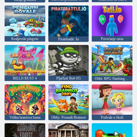
Kraljevski pingvin
Povećanje rasta
Piratebattle. Io
BILLJI RUST 4
Pljačkaš Bob H5
Obbi: RPG Slashing Blade Loot
Velika hrastova šuma
Obby: Pronađi Brainrot
Podvale u školi