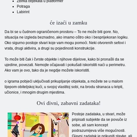
Zbirka objekata u platformer
Potraga
Labirint
će izaći u zamku
Da bi se u čudnom ograničenom prostoru – To ne može biti gore. No,
situacija ne izgleda beznadno, ako imamo oštro oko i besprijekoran logiku.
Oko sigurno postoje stvari koje vam mogu pomoći. Neki otvorenih sefovi i
vrata, drugi aktivira, a drugi su pojedinosti konstrukcije.
To može biti čak i čvrste objekte i njihove dijelove, kako bi pronašli da se
ujedine, povezati. Nemojte očajavati i pokušati iskoristiti naći u perimetru.
Ako vam je ovo, tako da je negdje možete iskoristiti.
o igrama pobjeći uključivati ​​prikupljanje objekata, a možete se u malom
lijepom obiteljskoj kući, u svojoj vlastitoj sobi, na brodu stranaca u kripti,
učionice, i mnogim drugim mjestima.
Ovi divni, zabavni zadataka!
Postoje zadataka, u stvari, može
pripisati subjekte da se povuče iz
sobe, ali sam koncept
podrazumijeva više mogućnosti.
Glavni zadatak je prikupiti stavke, ali