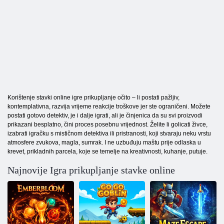
Korištenje stavki online igre prikupljanje očito – li postati pažljiv,
kontemplativna, razvija vrijeme reakcije troškove jer ste ograničeni. Možete
postati gotovo detektiv, je i dalje igrati, ali je činjenica da su svi proizvodi
prikazani besplatno, čini proces posebnu vrijednost. Želite li golicati živce,
izabrati igračku s mističnom detektiva ili pristranosti, koji stvaraju neku vrstu
atmosfere zvukova, magla, sumrak. I ne uzbuđuju maštu prije odlaska u
krevet, prikladnih parcela, koje se temelje na kreativnosti, kuhanje, putuje.
Najnovije Igra prikupljanje stavke online