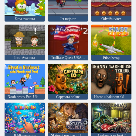
Zima avantura
Jet majstor
Odvažni vitez
Inca: Avantura
Trollface Quest USA Adventure 2
Piloti heroji
Noob protiv Pro. Ukradi Brainrot
Capybara online
Horor u bakinom skladištu
Skriveni predmeti: Ulica tajni
Anakonda na bazi 2
Riblja groznica