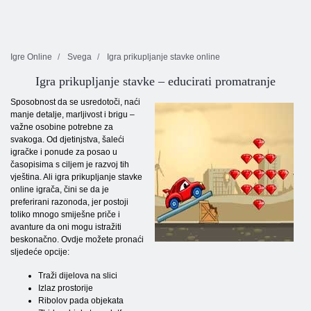
Igre Online
Svega
Igra prikupljanje stavke online
Igra prikupljanje stavke – educirati promatranje
Sposobnost da se usredotoči, naći
manje detalje, marljivost i brigu –
važne osobine potrebne za
svakoga. Od djetinjstva, šaleći
igračke i ponude za posao u
časopisima s ciljem je razvoj tih
vještina. Ali igra prikupljanje stavke
online igrača, čini se da je
preferirani razonoda, jer postoji
toliko mnogo smiješne priče i
avanture da oni mogu istražiti
beskonačno. Ovdje možete pronaći
sljedeće opcije:
Traži dijelova na slici
Izlaz prostorije
Ribolov pada objekata