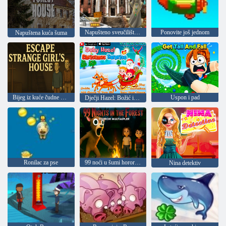
Napušteno sveučilište HTML5 bijeg
Ponovite još jednom
Napuštena kuća šuma
Bijeg iz kuće čudne djevojke
Uspon i pad
Dječji Hazel: Božić iznenađenje
Ronilac za pse
99 noći u šumi horor za više igrača
Nina detektiv