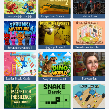
Sakupite jaje: Rat jaja
Escape from Silence 2 Novi početak
Labirint Droz
Bijeg iz prikrajka 1
Transformacija sobe: dizajn i estetika
Šprunkine avanture 4
Ladder Break: Gradi i trči
Poseban dan
Svijet dinosaura 3D