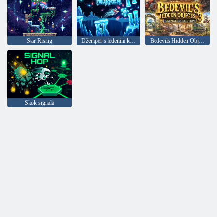
Star Rising
Džemper s ledenim krilima
Bedevils Hidden Object 3 Kompletna zbirka
Skok signala