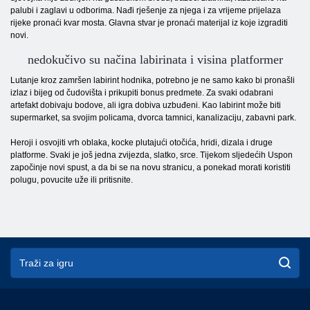
palubi i zaglavi u odborima. Nađi rješenje za njega i za vrijeme prijelaza
rijeke pronaći kvar mosta. Glavna stvar je pronaći materijal iz koje izgraditi
novi.
nedokučivo su načina labirinata i visina platformer
Lutanje kroz zamršen labirint hodnika, potrebno je ne samo kako bi pronašli
izlaz i bijeg od čudovišta i prikupiti bonus predmete. Za svaki odabrani
artefakt dobivaju bodove, ali igra dobiva uzbuđeni. Kao labirint može biti
supermarket, sa svojim policama, dvorca tamnici, kanalizaciju, zabavni park.
Heroji i osvojiti vrh oblaka, kocke plutajući otočića, hridi, dizala i druge
platforme. Svaki je još jedna zvijezda, slatko, srce. Tijekom sljedećih Uspon
započinje novi spust, a da bi se na novu stranicu, a ponekad morati koristiti
polugu, povucite uže ili pritisnite.