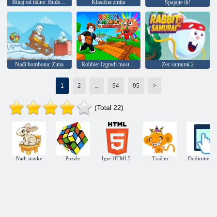
Bijeg od tišine: Buđenje
Klasična zmija
Spajajte ih!
Nađi bombona: Zima
Robbie: Izgradi most do Brainrotha
Zec samurai 2
1
2
...
94
95
>
(Total 22)
Nađi stavke
Puzzle
Igre HTML5
Tražim
Dodirnite igr