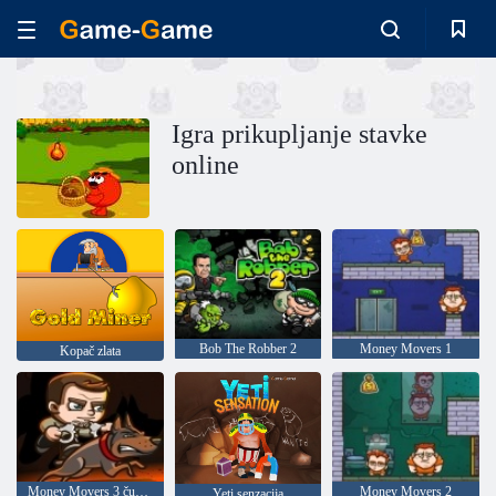
Igra prikupljanje stavke
online
Bob The Robber 2
Money Movers 1
Kopač zlata
Money Movers 3 čuvarna dužnost
Money Movers 2
Yeti senzacija