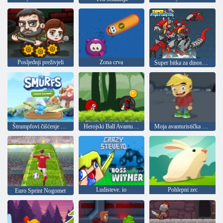
Posljednji preživjeli
Zona crva
Super bitka za dinosaure
Štrumpfovi čišćenje oceana
Herojski Ball Avanture: Crveni Rebound
Moja avanturistička knjiga 2
Ludisteve. io
Pohlepni zec
Euro Sprint Nogomet