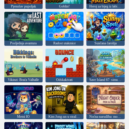
Pjenušav pupoljak
Goblin!
Heroj za bijeg iz labirinta
Posljednja avantura
Radost utakmice
Sunčana čarolija
Vikinzi: Braća Valhalle
Odskakivati
Save Island 67: simulator čišćenja
Memi IO
Kim Jong-un u stražnjim sobama
Noćna narudžba: montaža i pakiranje