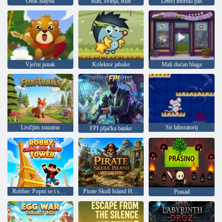
Otok Bayou
Run, svinja, Run
Leteći morski pas
Vječni junak
Kolektor jabuke
Mali dućan blaga
Lisičjim stazama
Sir laboratorij
FPI pljačka banke
Robbie: Popni se i skoči s tornja
Pirate Skull Island Hidden Object
Prasad