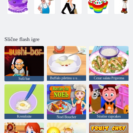
Slične flash igre
Buffalo piletinu u umaku
Cezar salata Priprema
Suši bar
Kremšnite
Strašne cupcakes
Noel Boucher