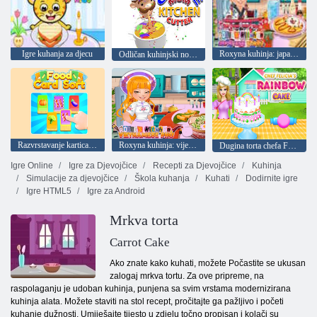
Igre kuhanja za djecu
Roxyna kuhinja: japanski curry
Odličan kuhinjski nož za mamu
Razvrstavanje kartica hrane
Roxyna kuhinja: vijetnamski Pho
Dugina torta chefa Felicije
Igre Online
Igre za Djevojčice
Recepti za Djevojčice
Kuhinja
Simulacije za djevojčice
Škola kuhanja
Kuhati
Dodirnite igre
Igre HTML5
Igre za Android
Mrkva torta
Carrot Cake
Ako znate kako kuhati, možete Počastite se ukusan
zalogaj mrkva tortu. Za ove pripreme, na
raspolaganju je udoban kuhinja, punjena sa svim vrstama modernizirana
kuhinja alata. Možete staviti na stol recept, pročitajte ga pažljivo i početi
kuhanje dužnosti. Umiješajte tijesto u zdjelu točno propisan i kolači su