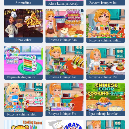
Sir muffins
Zabavni kamp za kuhanje
Klasa kuhanja: Korejski
Pizza kuhar
Roxyna kuhinja: Američki doručak
Roxyna kuhinja: indijska samosa
Napravite duginu tortu od konfeta
Roxyna kuhinja: Tacosi ponedjeljkom
Roxyna kuhinja: Ratatouille
Roxyna kuhinja: Freakshake
Igra kuhanja kineske hrane
Roxyna kuhinja: slatka tjestenina