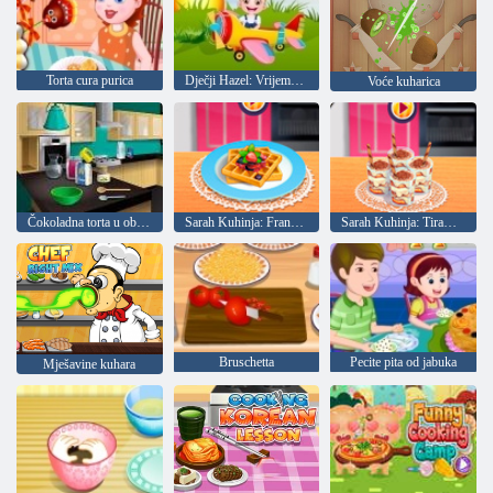
Torta cura purica
Dječji Hazel: Vrijeme je za večeru
Voće kuharica
Čokoladna torta u obliku leptira: Kuhanje s Emmom
Sarah Kuhinja: Francuski vafli
Sarah Kuhinja: Tiramisu u čaši
Bruschetta
Pecite pita od jabuka
Mješavine kuhara