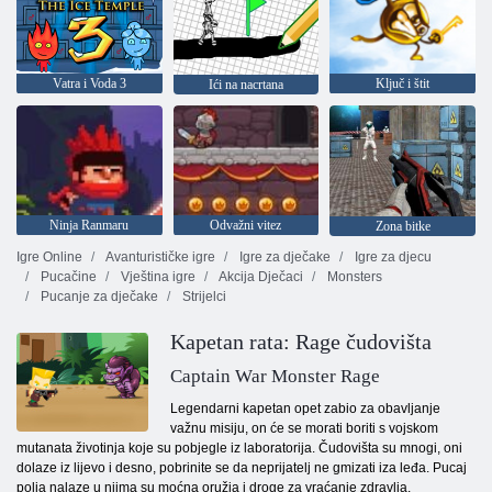
Vatra i Voda 3
Ključ i štit
Ići na nacrtana
Ninja Ranmaru
Odvažni vitez
Zona bitke
Igre Online
Avanturističke igre
Igre za dječake
Igre za djecu
Pucačine
Vještina igre
Akcija Dječaci
Monsters
Pucanje za dječake
Strijelci
Kapetan rata: Rage čudovišta
Captain War Monster Rage
Legendarni kapetan opet zabio za obavljanje
važnu misiju, on će se morati boriti s vojskom
mutanata životinja koje su pobjegle iz laboratorija. Čudovišta su mnogi, oni
dolaze iz lijevo i desno, pobrinite se da neprijatelj ne gmizati iza leđa. Pucaj
polja nalaze u njima su moćna oružja i droge za vraćanje zdravlja.