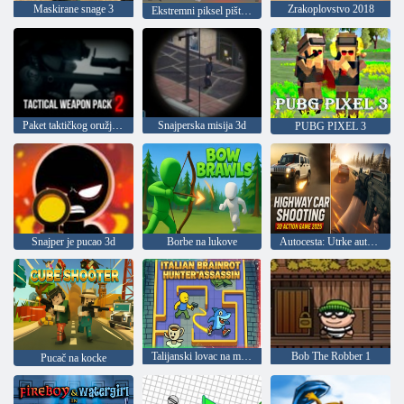
Maskirane snage 3
Zrakoplovstvo 2018
Ekstremni piksel pištolj Apokalipsa 3
Paket taktičkog oružja 2
Snajperska misija 3d
PUBG PIXEL 3
Snajper je pucao 3d
Borbe na lukove
Autocesta: Utrke automobila 3D, akcija 2025
Talijanski lovac na mozak ubojica
Bob The Robber 1
Pucač na kocke