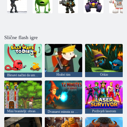
Slične flash igre
Hrabri tim
Orkio
Blesavi načini da umre 2
Mini branitelji: obrana dvorca
Preživjeli laserom
Dvanaest minuta za preživljavanje