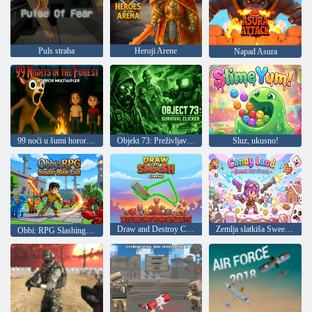
Puls straha
Heroji Arene
Napad Asura
99 noći u šumi horor za više igrača
Objekt 73: Preživljavanje klikera
Sluz, ukusno!
Draw and Destroy Classic
Zemlja slatkiša Sweet Survivors
Obbi: RPG Slashing Blade Loot