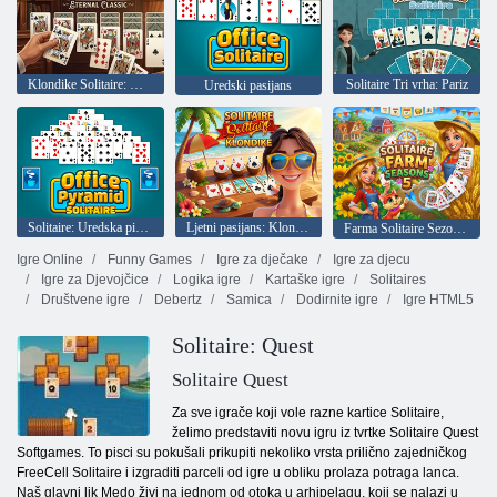
Klondike Solitaire: Vječni klasici
Solitaire Tri vrha: Pariz
Uredski pasijans
Solitaire: Uredska piramida
Ljetni pasijans: Klondike
Farma Solitaire Sezona 5
Igre Online
Funny Games
Igre za dječake
Igre za djecu
Igre za Djevojčice
Logika igre
Kartaške igre
Solitaires
Društvene igre
Debertz
Samica
Dodirnite igre
Igre HTML5
Solitaire: Quest
Solitaire Quest
Za sve igrače koji vole razne kartice Solitaire,
želimo predstaviti novu igru ​​iz tvrtke Solitaire Quest
Softgames. To pisci su pokušali prikupiti nekoliko vrsta prilično zajedničkog
FreeCell Solitaire i izgraditi parceli od igre u obliku prolaza potraga lanca.
Naš glavni lik Medo živi na jednom od otoka u arhipelagu, koji se nalazi u