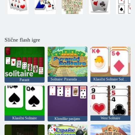
Slične flash igre
Solitaire: Piramida Maya
Klasični Solitaire Solitaire
Parazit
Klasični Solitaire
West Solitaire
Klondike pasijans