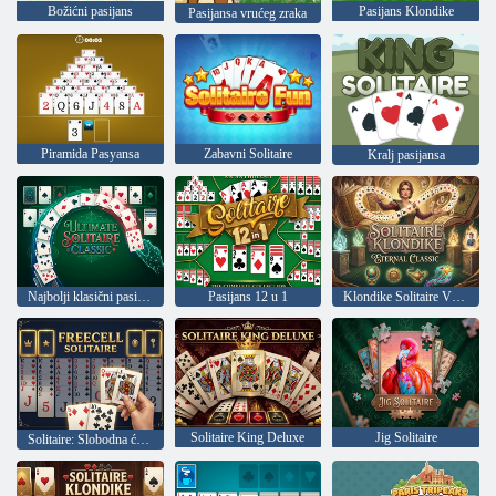
Božićni pasijans
Pasijans Klondike
Pasijansa vrućeg zraka
Piramida Pasyansa
Zabavni Solitaire
Kralj pasijansa
Najbolji klasični pasijans
Pasijans 12 u 1
Klondike Solitaire Vječni klasik
Solitaire King Deluxe
Jig Solitaire
Solitaire: Slobodna ćelija