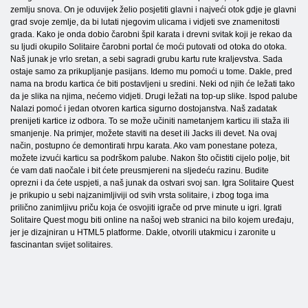
zemlju snova. On je oduvijek želio posjetiti glavni i najveći otok gdje je glavni
grad svoje zemlje, da bi lutati njegovim ulicama i vidjeti sve znamenitosti
grada. Kako je onda dobio čarobni špil karata i drevni svitak koji je rekao da
su ljudi okupilo Solitaire čarobni portal će moći putovati od otoka do otoka.
Naš junak je vrlo sretan, a sebi sagradi grubu kartu rute kraljevstva. Sada
ostaje samo za prikupljanje pasijans. Idemo mu pomoći u tome. Dakle, pred
nama na brodu kartica će biti postavljeni u sredini. Neki od njih će ležati tako
da je slika na njima, nećemo vidjeti. Drugi ležati na top-up slike. Ispod palube
Nalazi pomoć i jedan otvoren kartica sigurno dostojanstva. Naš zadatak
prenijeti kartice iz odbora. To se može učiniti nametanjem karticu ili staža ili
smanjenje. Na primjer, možete staviti na deset ili Jacks ili devet. Na ovaj
način, postupno će demontirati hrpu karata. Ako vam ponestane poteza,
možete izvući karticu sa podrškom palube. Nakon što očistiti cijelo polje, bit
će vam dati naočale i bit ćete preusmjereni na sljedeću razinu. Budite
oprezni i da ćete uspjeti, a naš junak da ostvari svoj san. Igra Solitaire Quest
je prikupio u sebi najzanimljiviji od svih vrsta solitaire, i zbog toga ima
prilično zanimljivu priču koja će osvojiti igrače od prve minute u igri. Igrati
Solitaire Quest mogu biti online na našoj web stranici na bilo kojem uređaju,
jer je dizajniran u HTML5 platforme. Dakle, otvorili utakmicu i zaronite u
fascinantan svijet solitaires.