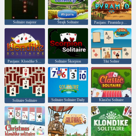
Solitaire majstor
Štrajk Solitaire
Pasijans: Piramida potraga
Pasijans: Klondike Solitaire
Solitaire Škorpion
Tiki Soliter
Solitaire Solitaire Daily
Klasični Solitaire
Solitaire Solitaire