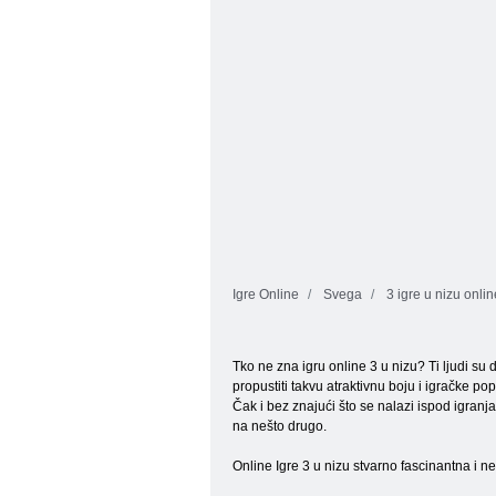
Igre Online
Svega
3 igre u nizu onlin
Tko ne zna igru ​​online 3 u nizu? Ti ljudi s
propustiti takvu atraktivnu boju i igračke po
Čak i bez znajući što se nalazi ispod igranj
na nešto drugo.
Online Igre 3 u nizu stvarno fascinantna i n