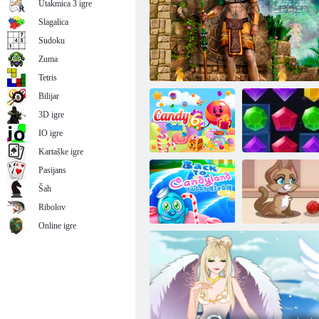
Utakmica 3 igre
Slagalica
Sudoku
Zuma
Prugasti otok
Tetris
Bilijar
3D igre
IO igre
Kartaške igre
Pasijans
Šah
Dragulji:
Kiša bombona 6
Blago Montezuma 2
Eksplozija
Ribolov
Online igre
Povratak u
Candyland
Kitty
Sweet River
mjehurićima