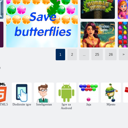
Povratak u
Candyland 4:
1001 arapske
Vrt Lollipop
Drobljenje kolačića
noći
Bubble Tower
R
3d
Dragocene loptic
1
2
...
25
26
>
1001 Arapske
noći 5: Sinbad
V
)
mornar
Spašavanje leptir
HTML5
Dodirnite igre
Inteligentan
Igre za
Jaja
Mjesto
Android