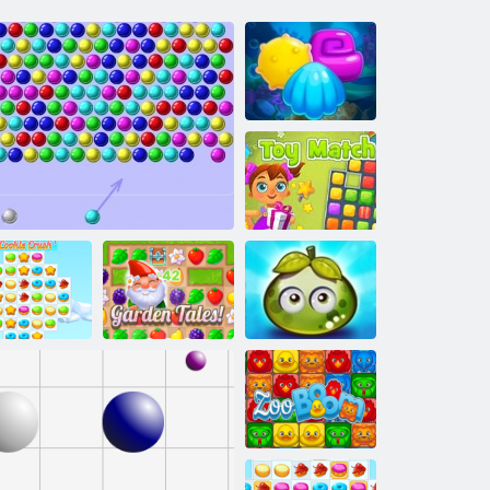
Aqua Blitz 2
Igračka šibica
Avantura sočnih
okie Crush 3
Shooter mjehurića html5
Vrtne priče
plodova