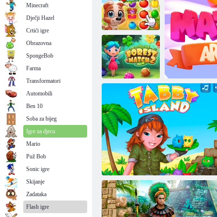
Minecraft
Dječji Hazel
Crtići igre
Obrazovna
SpongeBob
Ukusne priče
Zlatna groznica: Treasure Hunter
Farma
Transformatori
Automobili
Ben 10
Šumska
utakmica 2
Soba za bijeg
Igre za djecu
Mario
Puž Bob
Ar
Sonic igre
Skijanje
Zadataka
Flash igre