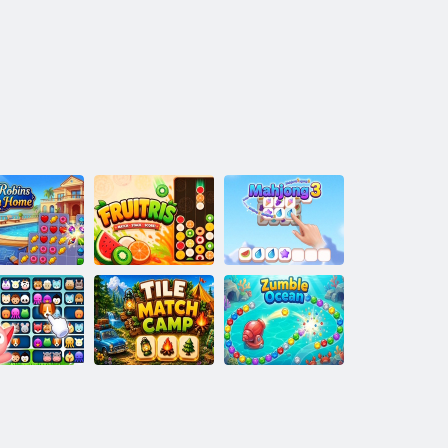
uća iz snova
gospođice
Robins
Frutris
Mahjong 3
azvrstavanje
Tile Match
atkih životinja
Camp
Zuma ocean