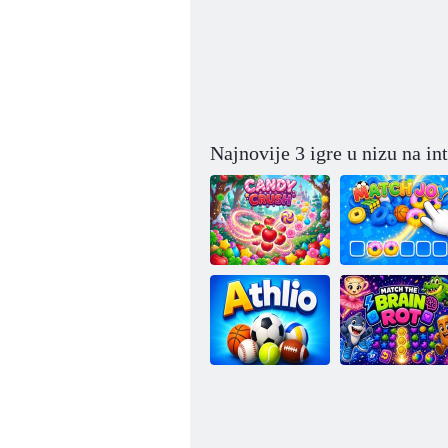
Najnovije 3 igre u nizu na in
Eksplozija
slatkiša
Radost utakmice
Talijanski
Atlio
Brainrot Match