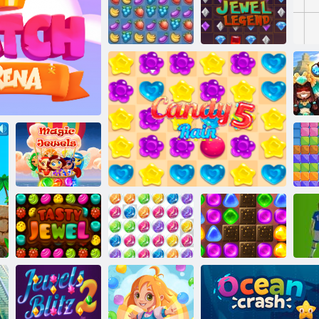
Juicy linija
Legenda o
Voćna drobljenje
Party na bazenu
draguljima
Dr
ena Boom
Čarobni dragulji
G
Mjehurići
Povratak u
Ukusni dragulji
dragulja 3
Kiša bombona 5
Candyland 2