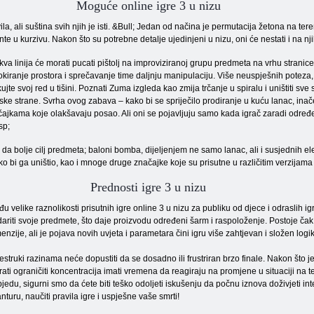
Moguće online igre 3 u nizu
a, ali suština svih njih je isti. &Bull; Jedan od načina je permutacija žetona na ter
te u kurzivu. Nakon što su potrebne detalje ujedinjeni u nizu, oni će nestati i na nji
va linija će morati pucati pištolj na improviziranoj grupu predmeta na vrhu stranice
blokiranje prostora i sprečavanje time daljnju manipulaciju. Više neuspješnih poteza
jte svoj red u tišini. Poznati Zuma izgleda kao zmija trčanje u spiralu i uništiti sve
ke strane. Svrha ovog zabava – kako bi se spriječilo prodiranje u kuću lanac, inače 
čajkama koje olakšavaju posao. Ali oni se pojavljuju samo kada igrač zaradi određe
sp;
a bolje cilj predmeta; baloni bomba, dijeljenjem ne samo lanac, ali i susjednih el
ko bi ga uništio, kao i mnoge druge značajke koje su prisutne u različitim verzijama 
Prednosti igre 3 u nizu
u velike raznolikosti prisutnih igre online 3 u nizu za publiku od djece i odraslih
ariti svoje predmete, što daje proizvodu određeni šarm i raspoloženje. Postoje ča
enzije, ali je pojava novih uvjeta i parametara čini igru ​​više zahtjevan i složen logi
estruki razinama neće dopustiti da se dosadno ili frustriran brzo finale. Nakon što je
ati ograničiti koncentracija imati vremena da reagiraju na promjene u situaciji na t
jedu, sigurni smo da ćete biti teško odoljeti iskušenju da počnu iznova doživjeti in
nturu, naučiti pravila igre i uspješne vaše smrti!