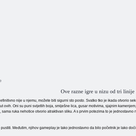
e
Ove razne igre u nizu od tri linije
u definitivno nije u njemu, možete biti sigurni sto posto. Svatko tko je ikada otvorio
put ovih. Oni su puni svijetlih boja, smiješne lica, gusar motivima, sjajnim kamenjem, 
a, sama ruka nehotice otvorio atraktivan sliku. A s prvim potezima to je jednostavno
e pustiti. Međutim, njihov gameplay je tako jednostavno da bilo početnik je lako doć