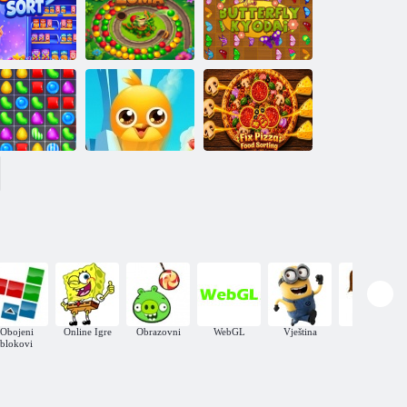
Slenderman
protiv Freddieja
Fazbera
Puding zemljište
azvrstavanje
Leptir Kiodai 2
e
grickalica
Mega Zuma
null
Fiksna pizza:
rijeme je za
Razvrstavanje
slatkiše
Top prijateljima
proizvoda
Obojeni
Online Igre
Obrazovni
WebGL
Vještina
7 godina
blokovi