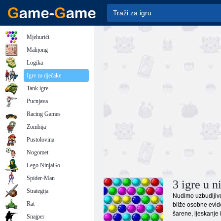
Mjehurići
Mahjong
Logika
Igre za dječake
Tank igre
Pucnjava
Racing Games
Zombija
Pustolovina
Nogomet
Lego NinjaGo
Spider-Man
3 igre u n
Strategija
Nudimo uzbudljive 
Rat
bliže osobne evide
šarene, ljeskanje 
Snajper