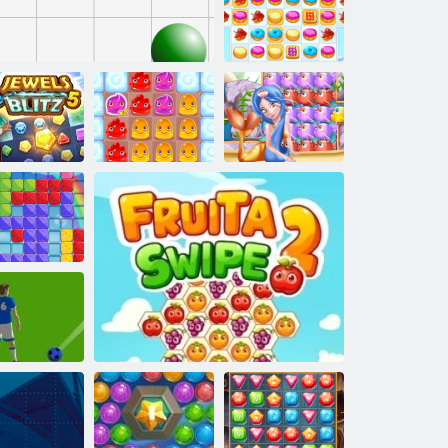
Zoobum
Cookie Crush 2
agulji Blitz 5
Linije 98
Puding zemlja 2
Morska strana
ume blokova
Nogomet
mjehurići