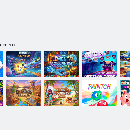
ternetu
K
Svemirski
Elementarni
Utakmica
konvoj
kolaps
štenaca
Rajsko
Vega mix 2:
putovanje: 3.
Boja i
R
Divlji zapad
utakmica
podudaranje
sl