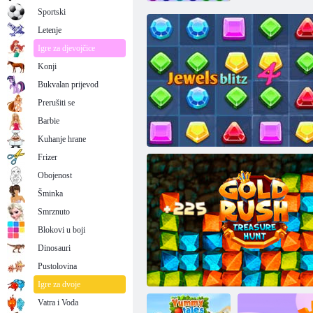
Sportski
Letenje
Igre za djevojčice
Konji
Bukvalan prijevod
Prerušiti se
Barbie
Kuhanje hrane
Frizer
Obojenost
Šminka
Smrznuto
Blokovi u boji
Dinosauri
Pustolovina
Jewels Blitz 4
Igre za dvoje
Vatra i Voda