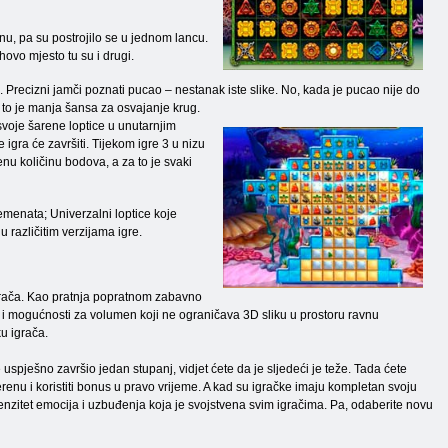
enu, pa su postrojilo se u jednom lancu.
hovo mjesto tu su i drugi.
. Precizni jamči poznati pucao – nestanak iste slike. No, kada je pucao nije do
, to je manja šansa za osvajanje krug.
 svoje šarene loptice u unutarnjim
igra će završiti. Tijekom igre 3 u nizu
nu količinu bodova, a za to je svaki
emenata; Univerzalni loptice koje
u različitim verzijama igre.
 igrača. Kao pratnja popratnom zabavno
k i mogućnosti za volumen koji ne ograničava 3D sliku u prostoru ravnu
ku igrača.
 uspješno završio jedan stupanj, vidjet ćete da je sljedeći je teže. Tada ćete
erenu i koristiti bonus u pravo vrijeme. A kad su igračke imaju kompletan svoju
tenzitet emocija i uzbuđenja koja je svojstvena svim igračima. Pa, odaberite novu