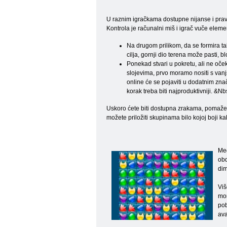
U raznim igračkama dostupne nijanse i pravil
Kontrola je računalni miš i igrač vuče elemen
Na drugom prilikom, da se formira tak
cilja, gornji dio terena može pasti, 
Ponekad stvari u pokretu, ali ne očeku
slojevima, prvo moramo nositi s vanjs
online će se pojaviti u dodatnim zna
korak treba biti najproduktivniji. &Nb
Uskoro ćete biti dostupna zrakama, pomaže d
možete priložiti skupinama bilo kojoj boji ka
Međ
obd
dim
Viš
mor
pob
ava