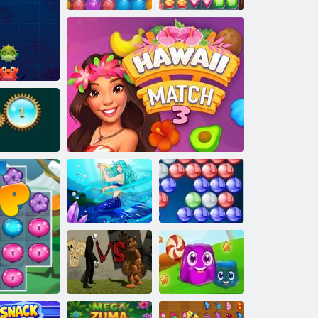
Pomorski
strelica na
mjehuriće
Fruita Swipe 2
Lov na blago
last dragulja
Snježna kraljica
Bubble Shooter
4
Havaji utakmica 3
HD