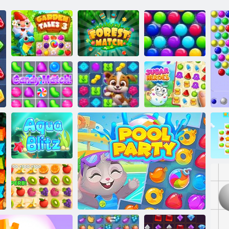
Božić izdanje:
Vrtne priče 3
Šumski meč
Funny mjehurića
D D ° n n n
ÐºÐ¾Ð½Ñ
Priča o psećoj
ÐμÑ Ð ° Ð¼Ð¸
zagonetki
Šećerni heroji
Aqua blitz
Co