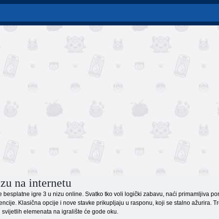
izu na internetu
besplatne igre 3 u nizu online. Svatko tko voli logički zabavu, naći primamljiva po
ncije. Klasična opcije i nove stavke prikupljaju u rasponu, koji se stalno ažurira. Trč
i svijetlih elemenata na igralište će gode oku.