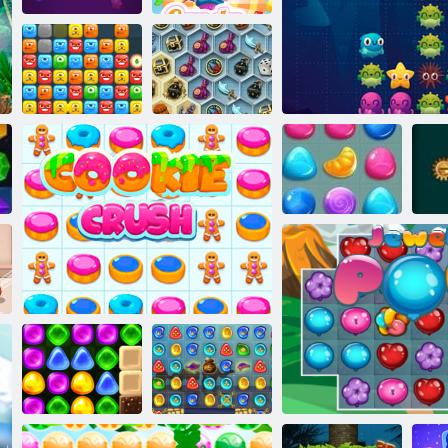
Jewels Blitz 2
Kiša bombona 4
Blokovi
Blago mistične
čudovišta
more
Kiša bombona 3
Ocean bitka
B