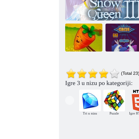
Priča o
poljoprivrednim
Čarobni cirkus-
(Total 23
slagalicama
Snježna kraljica 3
tri u nizu
Igre 3 u nizu po kategoriji:
Tri u nizu
Puzzle
Igre 