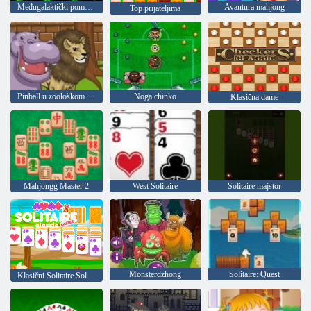
Međugalaktički pomorske bitke
Avantura mahjong
Top prijateljima
Pinball u zoološkom vrtu
Noga chinko
Klasična dame
Mahjongg Master 2
West Solitaire
Solitaire majstor
Monsterdzhong
Solitaire: Quest
Klasični Solitaire Solitaire