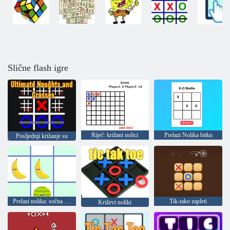
Slične flash igre
Riječ: križani nolici
Prelazi Nolika bitku
Posljednji križanje su
Prelazi nolika: sočna bitka
Tik-tako zapleti
Križevi noliki