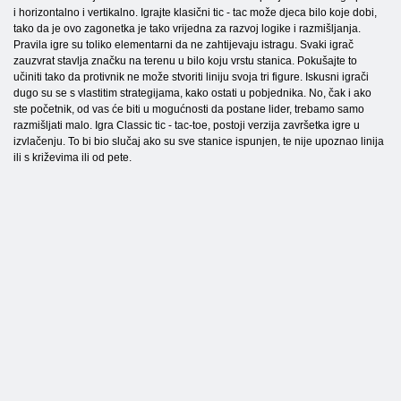
i horizontalno i vertikalno. Igrajte klasični tic - tac može djeca bilo koje dobi,
tako da je ovo zagonetka je tako vrijedna za razvoj logike i razmišljanja.
Pravila igre su toliko elementarni da ne zahtijevaju istragu. Svaki igrač
zauzvrat stavlja značku na terenu u bilo koju vrstu stanica. Pokušajte to
učiniti tako da protivnik ne može stvoriti liniju svoja tri figure. Iskusni igrači
dugo su se s vlastitim strategijama, kako ostati u pobjednika. No, čak i ako
ste početnik, od vas će biti u mogućnosti da postane lider, trebamo samo
razmišljati malo. Igra Classic tic - tac-toe, postoji verzija završetka igre u
izvlačenju. To bi bio slučaj ako su sve stanice ispunjen, te nije upoznao linija
ili s križevima ili od pete.