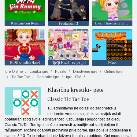
Klasična Gin Remi
Dječji Hazel se priprema za party u dvorištu
Feudalizam 3
Božić s malim Hazel
Dječji Hazel - cvijet girl
Pakao
Igre Online
Logika igre
Puzzle
Društvene igre
Online Igre
Tic Tac Toe
Dodirnite igre
Igre HTML5
Klasična krestiki- pete
Classic Tic Tac Toe
Tu jednostavno ne dolazi do zagonetke u
modernim vremenima, ali tic-tac uvijek ostati
popularan zbog svoje jedinstvenosti, uzbuđenja i pogodnosti za djecu.
Classic Tic Tac Toe igre, možete provesti uzbudljiv put s prijateljem ili
računalom. Možete odabrati protivnika prije borbe. Igra polje je podijeljena u
stanice 3 * 3. To je trebao biti niz križeva ili nula za pobjedu. Oni mogu postati