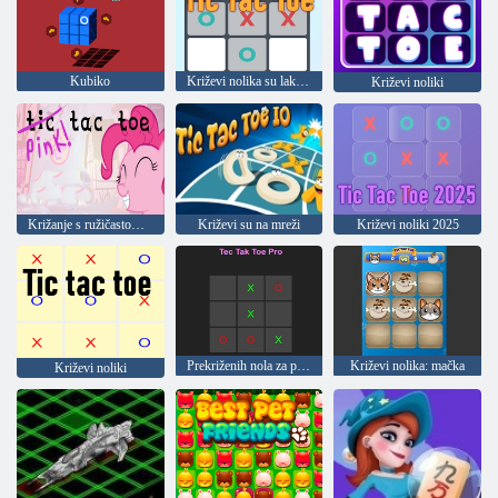
Kubiko
Križevi nolika su lako ili je teško igrati
Križevi noliki
Križanje s ružičastom pitom
Križevi su na mreži
Križevi noliki 2025
Prekriženih nola za profesionalce
Križevi nolika: mačka
Križevi noliki