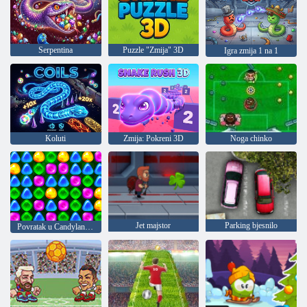
Serpentina
Puzzle "Zmija" 3D
Igra zmija 1 na 1
Koluti
Zmija: Pokreni 3D
Noga chinko
Jet majstor
Parking bjesnilo
Povratak u Candyland 4: Vrt Lollipop