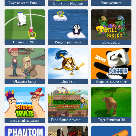
Glave na areni: Euro nogomet
Zima avantura
Euro Sprint Nogomet
Crtani kup 2015
Pingvin putovanja
Boks trolovi
Okućnica heroji
Ključ i štit
Kogama: Zoološki vrt
Dino Squad Adventure 2
Tiger Simulator 3d
Ekstremni rat palaca