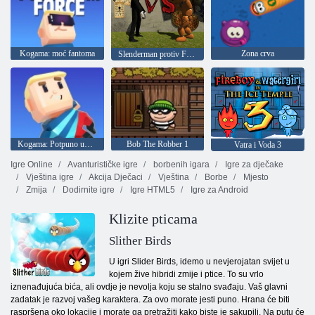
Kogama: moć fantoma
Zona crva
Slenderman protiv Freddieja Fazbera
Kogama: Potpuno uništenje
Bob The Robber 1
Vatra i Voda 3
Igre Online
Avanturističke igre
borbenih igara
Igre za dječake
Vještina igre
Akcija Dječaci
Vještina
Borbe
Mjesto
Zmija
Dodirnite igre
Igre HTML5
Igre za Android
Klizite pticama
Slither Birds
U igri Slider Birds, idemo u nevjerojatan svijet u
kojem žive hibridi zmije i ptice. To su vrlo
iznenađujuća bića, ali ovdje je nevolja koju se stalno svađaju. Vaš glavni
zadatak je razvoj vašeg karaktera. Za ovo morate jesti puno. Hrana će biti
raspršena oko lokacije i morate ga pretražiti kako biste je sakupili. Na putu će