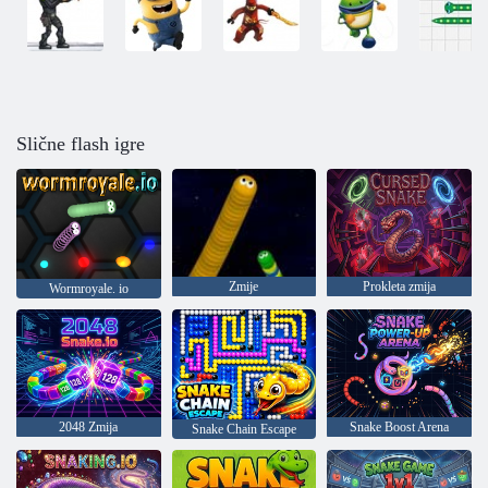
Slične flash igre
Zmije
Prokleta zmija
Wormroyale. io
2048 Zmija
Snake Boost Arena
Snake Chain Escape