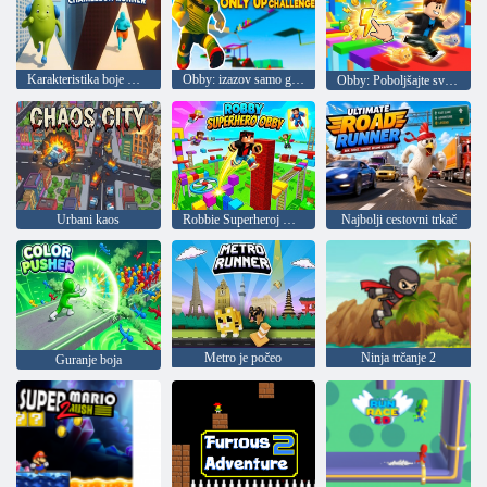
Karakteristika boje Kameleon Trkač
Obby: izazov samo gore
Obby: Poboljšajte svoju brzinu!
Urbani kaos
Robbie Superheroj Obbie
Najbolji cestovni trkač
Metro je počeo
Ninja trčanje 2
Guranje boja