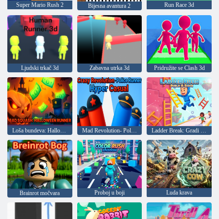
Super Mario Rush 2
Run Race 3d
Bijesna avantura 2
Ljudski trkač 3d
Zabavna utrka 3d
Pridružite se Clash 3d
Loša bundeva: Halloween trkač
Mad Revolution- Police Run
Ladder Break: Gradi i trči
Proboj u boji
Luda krava
Brainrot močvara