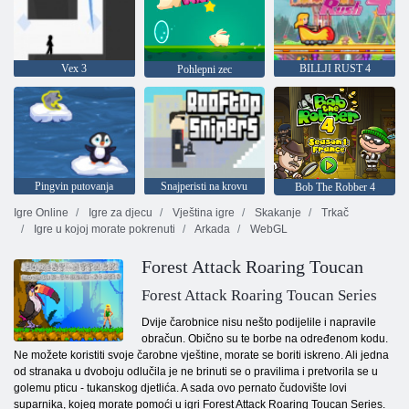
Vex 3
BILLJI RUST 4
Pohlepni zec
Pingvin putovanja
Snajperisti na krovu
Bob The Robber 4
Igre Online
Igre za djecu
Vještina igre
Skakanje
Trkač
Igre u kojoj morate pokrenuti
Arkada
WebGL
Forest Attack Roaring Toucan
Forest Attack Roaring Toucan Series
Dvije čarobnice nisu nešto podijelile i napravile
obračun. Obično su te borbe na određenom kodu.
Ne možete koristiti svoje čarobne vještine, morate se boriti iskreno. Ali jedna
od stranaka u dvoboju odlučila je ne brinuti se o pravilima i pretvorila se u
golemu pticu - tukanskog djetlića. A sada ovo pernato čudovište lovi
suparnika, kojeg morate pomoći u igri Forest Attack Roaring Toucan Series.