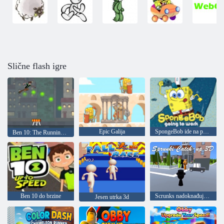
Slične flash igre
Epic Galija
SpongeBob ide na posao
Ben 10: The Running Man
Ben 10 do brzine
Scrunks nadoknađuje 3D
Jesen utrka 3d