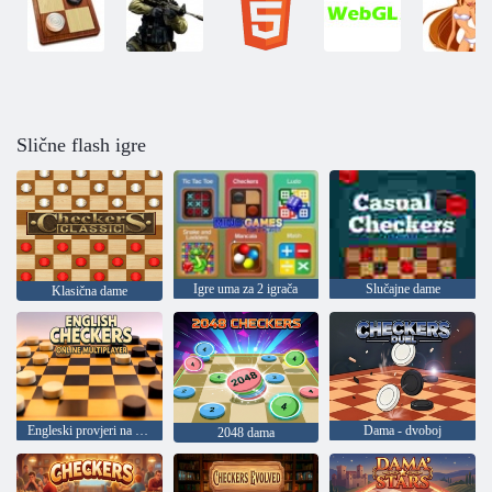
Slične flash igre
Igre uma za 2 igrača
Slučajne dame
Klasična dame
Engleski provjeri na mreži za igru za više igrača
Dama - dvoboj
2048 dama