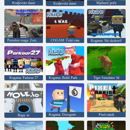
Kraljevske dame
Mjehurić priča
Kraljevske dame
Prerušen snaga: Zombi Survival
COGAM: Četiri rata
Kogama: Ski skokovi!
Kogama: Parkour 27
Kogama: Božić Parkour
Tiger Simulator 3d
Kogama: Dosegnite zastavu
Pixel ratnik
Rupa. io