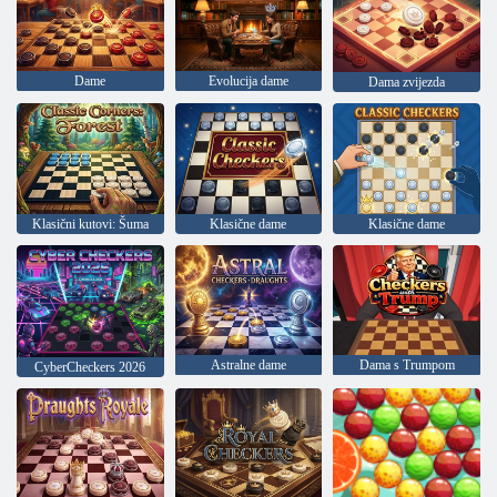
Dame
Evolucija dame
Dama zvijezda
Klasični kutovi: Šuma
Klasične dame
Klasične dame
Astralne dame
Dama s Trumpom
CyberCheckers 2026