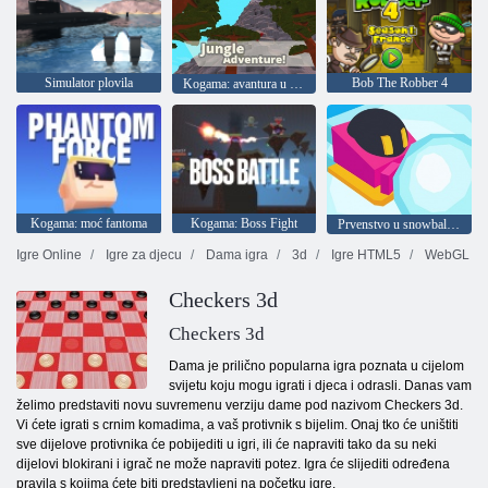
Simulator plovila
Bob The Robber 4
Kogama: avantura u džungli
Kogama: moć fantoma
Kogama: Boss Fight
Prvenstvo u snowballu. iO
Igre Online
Igre za djecu
Dama igra
3d
Igre HTML5
WebGL
Checkers 3d
Checkers 3d
Dama je prilično popularna igra poznata u cijelom
svijetu koju mogu igrati i djeca i odrasli. Danas vam
želimo predstaviti novu suvremenu verziju dame pod nazivom Checkers 3d.
Vi ćete igrati s crnim komadima, a vaš protivnik s bijelim. Onaj tko će uništiti
sve dijelove protivnika će pobijediti u igri, ili će napraviti tako da su neki
dijelovi blokirani i igrač ne može napraviti potez. Igra će slijediti određena
pravila s kojima ćete biti predstavljeni na početku igre.