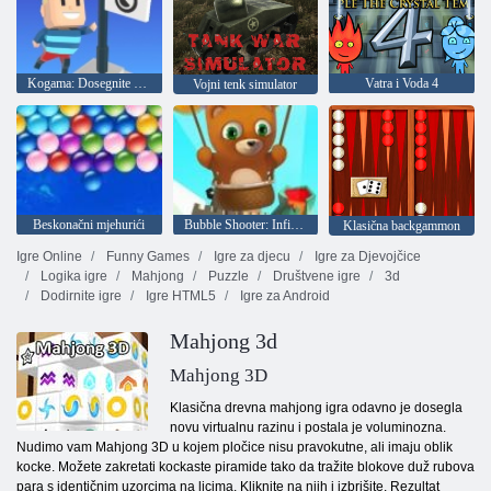
Kogama: Dosegnite zastavu
Vatra i Voda 4
Vojni tenk simulator
Beskonačni mjehurići
Bubble Shooter: Infinity
Klasična backgammon
Igre Online
Funny Games
Igre za djecu
Igre za Djevojčice
Logika igre
Mahjong
Puzzle
Društvene igre
3d
Dodirnite igre
Igre HTML5
Igre za Android
Mahjong 3d
Mahjong 3D
Klasična drevna mahjong igra odavno je dosegla
novu virtualnu razinu i postala je voluminozna.
Nudimo vam Mahjong 3D u kojem pločice nisu pravokutne, ali imaju oblik
kocke. Možete zakretati kockaste piramide tako da tražite blokove duž rubova
para s identičnim uzorcima na licima. Kliknite na njih i izbrišite. Rezultat