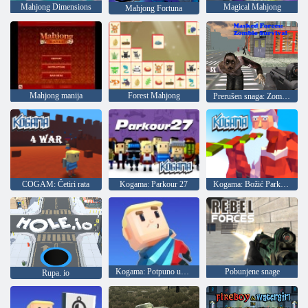
Mahjong Dimensions
Magical Mahjong
Mahjong Fortuna
Mahjong manija
Forest Mahjong
Prerušen snaga: Zombi Survival
COGAM: Četiri rata
Kogama: Parkour 27
Kogama: Božić Parkour
Kogama: Potpuno uništenje
Pobunjene snage
Rupa. io