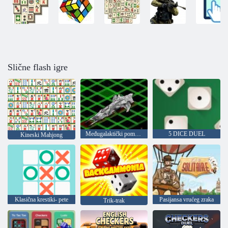
Slične flash igre
Međugalaktički pomorske bitke
5 DICE DUEL
Kineski Mahjong
Klasična krestiki- pete
Pasijansa vrućeg zraka
Trik-trak