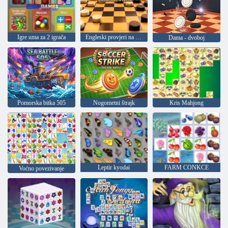
Igre uma za 2 igrača
Engleski provjeri na mreži za igru za više igrača
Dama - dvoboj
Pomorska bitka 505
Nogometni štrajk
Kris Mahjong
Leptir kyodai
FARM CONKCE
Voćno povezivanje