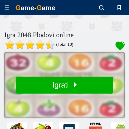
Igra 2048 Plodovi online
(Total 10)
Igrati