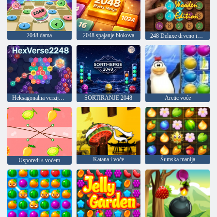
2048 dama
2048 spajanje blokova
248 Deluxe drveno izdanje
Heksagonalna verzija 2248
SORTIRANJE 2048
Arctic voće
Katana i voće
Šumska manija
Usporedi s voćem