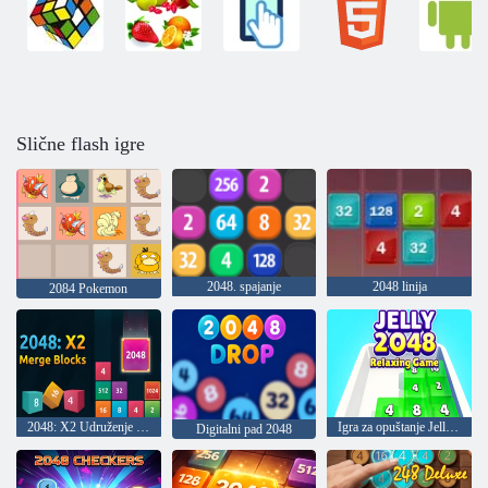
Slične flash igre
2048. spajanje
2048 linija
2084 Pokemon
2048: X2 Udruženje blokova
Igra za opuštanje Jelly 2048
Digitalni pad 2048