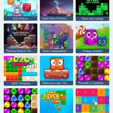
Zečji blokovi
Sand Tetris Professional
Tetris retro izdanje
Pješčani blokovi: Oslobodite linije
Tetris u minimalističkom stilu
Puding zemljište
Mješoviti svijet: Vikend
Povratak u Candyland 2
2020.! Pretočen