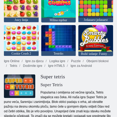
Juicy linija
Jedanaest jedanaest
Milina mjehur
Cookie Crush 2
Tentriks
Božić izdanje: Funny mjehurića
Igre Online
Igre za djecu
Logika igre
Puzzle
Obojeni blokovi
Tetris
Dodirnite igre
Igre HTML5
Igre za Android
Super tetris
Super Tetris
Popularna i omiljena od većine igrača, Tetris
slagalica vas čeka. Ali naša igra Super Tetris je
puno veća, šarenija i zanimljivija. Blok oblici padaju s vrha, ali obratite
pažnju na desnu okomitu ploču, tamo ćete u gornjem dijelu vidjeti čitav red
od četiri oblika, što je vrlo povoljno. Unaprijed ćete znati koju stavku možete
sljedeće očekivati. To znači da se možete kretati i polagati sve predmete što