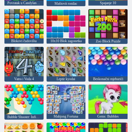
Povratak u Candyland 4: Vrt Lollipop
Spajanje 10
Maštovit ronilac
Blokovi čudovišta
10x10 Blok zagonetka
Zoo Block Puzzle
Vatra i Voda 4
Leptir kyodai
Beskonačni mjehurići
Mahjong Fortuna
Gems: Bubbles
Bubble Shooter: Infinity