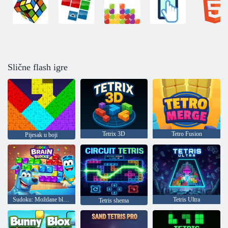
Slične flash igre
Tetrix 3D
Tetro Fusion
Pijesak u boji
Sudoku: Moždane blokade
Tetris Ultra
Tetris shema