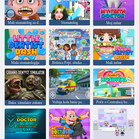
Mali stomatolog za djecu 2
Stomatolog
Moj zubar
Mala stomatologija
Bolnica Pepi: obuka i njega
Mali zubar
Vožnja kola hitne pomoći
Priče o Centralnoj bolnici
Baka: simulator zubara