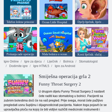
Telefon ledene princeze
Dječji liječnik, liječenje ušiju
Ocean Little Hospital - Doktor
Prskanja rade operaciju
Mala bolnica u oceanu: Doktor
Kosti liječnik: slučaj s ramenom
Igre Online
Igre za djecu
Liječnik
Bolnica
Stomatologist
Dodirnite igre
Igre HTML5
Igre za Android
Smiješna operacija grla 2
Funny Throat Surgery 2
U drugom dijelu Funny Throat Surgery 2 nastavit
ćete raditi kao stomatolog u bolnici. Pacijenti sa
zubnim bolestima doći će na vaš pregled. Prije svega, morat ćete pažljivo
pregledati usnu šupljinu i dijagnosticirati pacijenta. Nakon toga pojavit će se
upravljačka ploča na kojoj će biti vidljivi različiti medicinski instrumenti i