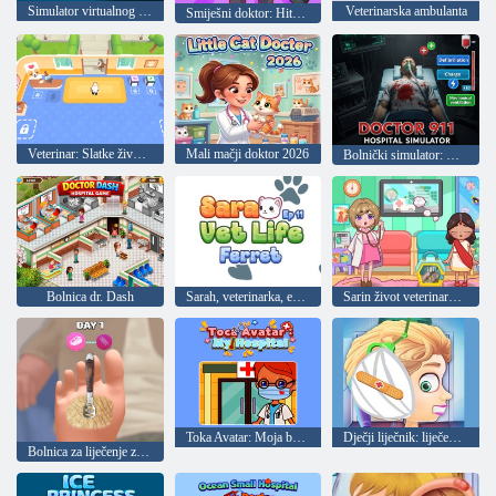
Simulator virtualnog rada kirurga
Veterinarska ambulanta
Smiješni doktor: Hitna pomoć
Veterinar: Slatke životinje
Mali mačji doktor 2026
Bolnički simulator: Doktor 911
Bolnica dr. Dash
Sarah, veterinarka, epizoda 11: Tvor
Sarin život veterinarke 12: Kameleon
Toka Avatar: Moja bolnica
Dječji liječnik: liječenje uha
Bolnica za liječenje zaustavljanja