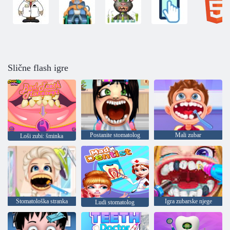
Slične flash igre
Postanite stomatolog
Mali zubar
Loši zubi: šminka
Stomatološka stranka
Igra zubarske njege
Ludi stomatolog