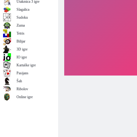
Utakmica 3 igre
Slagalica
Sudoku
Zuma
Tetris
Bilijar
3D igre
IO igre
Kartaške igre
Pasijans
Šah
Ribolov
Online igre