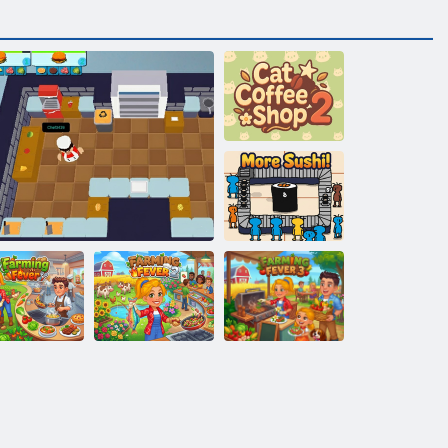
Mačji kafić 2
Još sushija!
Farmska
Farmska
rma groznica
Kulinarska zadruga za više igrača
groznica 2
groznica 3