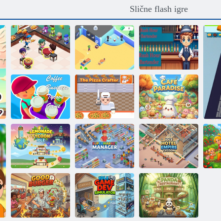
Slične flash igre
Kulinarska
kuhinja
restorana
Zombi kafić
Barmen u špici
Tajkun posla s
kavom
Kreator pizza
Cafe Paradise
Tajkun od
Voditelj
Tycoon: Hotel
limunade
supermarketa
Empire
Fa