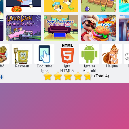
Tycoon Pizza
Cafe
Kao pizza
Restoran 1 na 1
U
Groznica ručka
Heroj rodnog
Organizacija
grada
restorana Dolly
Restoran Tycoon
Re
fić
Restoran
Dodirnite
Igre
Igre za
Haljina
igre
HTML5
Android
(Total 4)