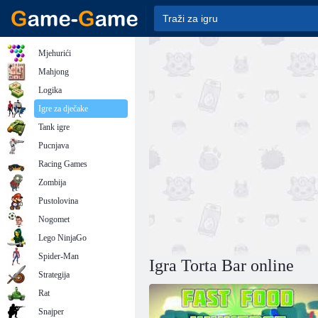
Mjehurići
Mahjong
Logika
Igre za dječake
Tank igre
Pucnjava
Racing Games
Zombija
Pustolovina
Nogomet
Lego NinjaGo
Spider-Man
Igra Torta Bar online
Strategija
Rat
Snajper