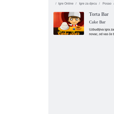
Igre Online
Igre za djecu
Posao
Torta Bar
Cake Bar
Uzbudljiva igra za 
novac, od vas će b
Dan hamburgera