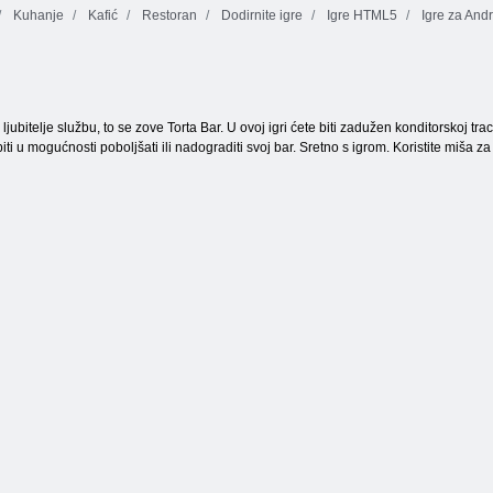
Kuhanje
Kafić
Restoran
Dodirnite igre
Igre HTML5
Igre za Andr
Simulator za
Dobar burger
programere igara
Restoran Panda
ljubitelje službu, to se zove Torta Bar. U ovoj igri ćete biti zadužen konditorskoj traci
iti u mogućnosti poboljšati ili nadograditi svoj bar. Sretno s igrom. Koristite miša za