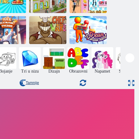
Restoran Papa
Kuhanje u
lična hrana
Louie
kuhinji restorana
Restoran iz
storan Tajkun
Kuhar
snova
Bojanje
Tri u nizu
Dizajn
Obrazovni
Napamet
Skakanje
Tamnije