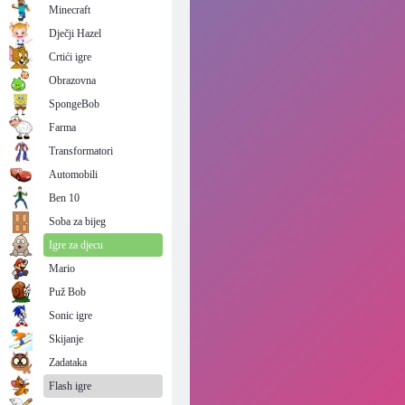
Minecraft
Dječji Hazel
Crtići igre
Obrazovna
SpongeBob
Farma
Transformatori
Automobili
Ben 10
Soba za bijeg
Igre za djecu
Mario
Puž Bob
Sonic igre
Skijanje
Zadataka
Flash igre