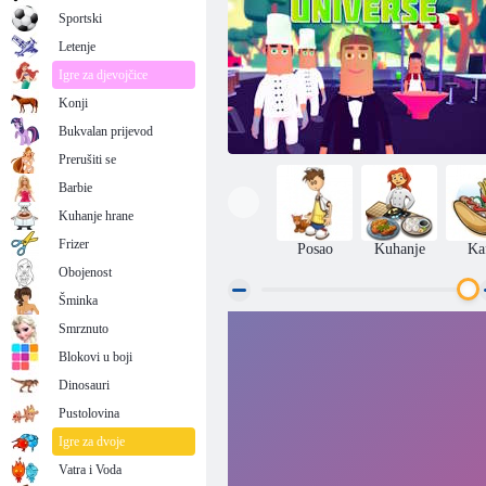
Sportski
Letenje
Igre za djevojčice
Konji
Bukvalan prijevod
Prerušiti se
Barbie
Kuhanje hrane
Frizer
Posao
Kuhanje
Ka
Obojenost
Šminka
Smrznuto
Svemir brze hrane
Blokovi u boji
Dinosauri
Pustolovina
Igre za dvoje
Vatra i Voda