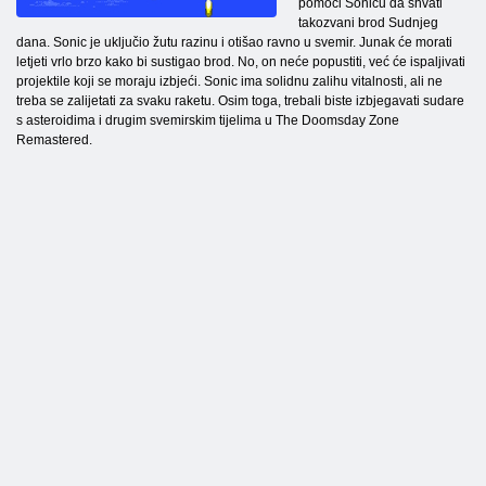
pomoći Sonicu da shvati
takozvani brod Sudnjeg
dana. Sonic je uključio žutu razinu i otišao ravno u svemir. Junak će morati
letjeti vrlo brzo kako bi sustigao brod. No, on neće popustiti, već će ispaljivati
projektile koji se moraju izbjeći. Sonic ima solidnu zalihu vitalnosti, ali ne
treba se zalijetati za svaku raketu. Osim toga, trebali biste izbjegavati sudare
s asteroidima i drugim svemirskim tijelima u The Doomsday Zone
Remastered.