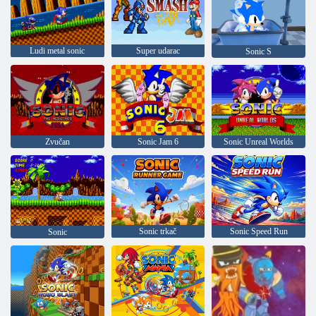
Ludi metal sonic
Super udarac
Sonic S
Zvučan
Sonic Jam 6
Sonic Unreal Worlds
Sonic trkač
Sonic Speed Run
Sonic