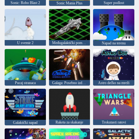
Sonic: Robo Blast 2
Super podlost
Sonic Mania Plus
U svemir 2
Međugalaktički pomorske bitke
Napad na terenu
Pucaj stranaca
Galaga: Posebno izdanje
Astro dečko na mreži
Raketa za skakanje
Trokutasti ratovi
Galaktički napad