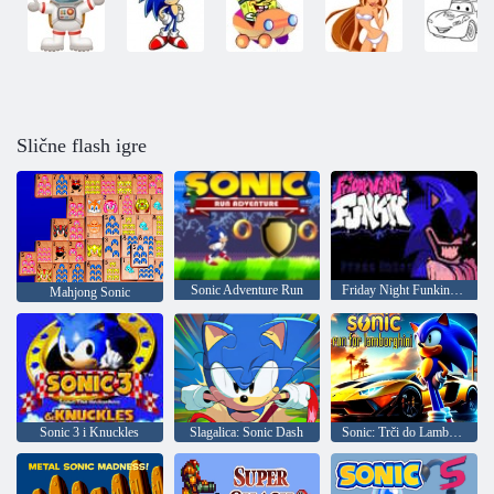
Slične flash igre
Sonic Adventure Run
Friday Night Funkin Smoke and Mirrors
Mahjong Sonic
Sonic 3 i Knuckles
Slagalica: Sonic Dash
Sonic: Trči do Lamborghinija