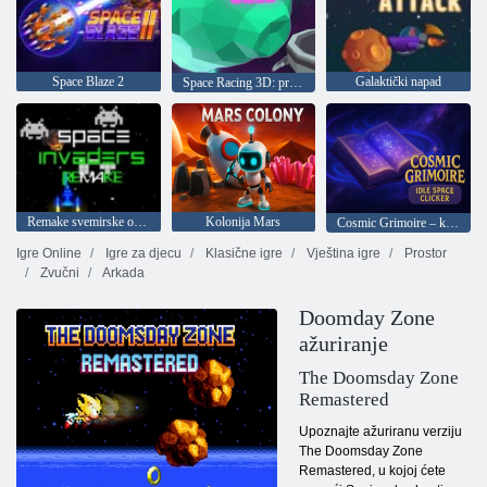
Space Blaze 2
Galaktički napad
Space Racing 3D: praznina
Remake svemirske osvajače
Kolonija Mars
Cosmic Grimoire – kozmički kliker
Igre Online
Igre za djecu
Klasične igre
Vještina igre
Prostor
Zvučni
Arkada
Doomday Zone
ažuriranje
The Doomsday Zone
Remastered
Upoznajte ažuriranu verziju
The Doomsday Zone
Remastered, u kojoj ćete