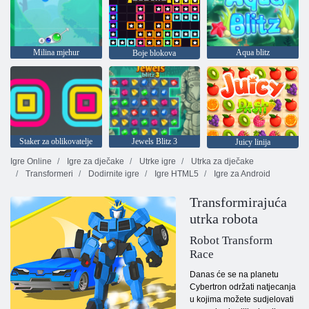
Milina mjehur
Aqua blitz
Boje blokova
Staker za oblikovatelje
Jewels Blitz 3
Juicy linija
Igre Online
Igre za dječake
Utrke igre
Utrka za dječake
Transformeri
Dodirnite igre
Igre HTML5
Igre za Android
Transformirajuća
utrka robota
Robot Transform
Race
Danas će se na planetu
Cybertron održati natjecanja
u kojima možete sudjelovati