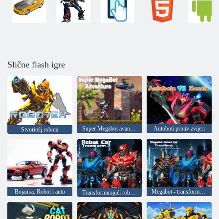
Slične flash igre
Super Megabot avantura
Autoboti protiv zvijeri
Stvoritelj robota
Bojanka: Robot i auto
Megabot - transformacija stroja robota
Transformirajući robotski automobil 2