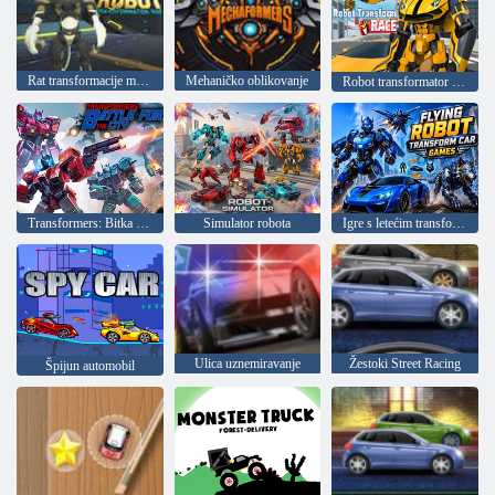
Rat transformacije mačjeg robota
Mehaničko oblikovanje
Robot transformator trči
Transformers: Bitka za grad
Simulator robota
Igre s letećim transformirajućim robotima
Ulica uznemiravanje
Žestoki Street Racing
Špijun automobil