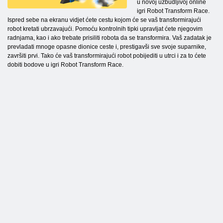
u novoj uzbudljivoj online
igri Robot Transform Race.
Ispred sebe na ekranu vidjet ćete cestu kojom će se vaš transformirajući
robot kretati ubrzavajući. Pomoću kontrolnih tipki upravljat ćete njegovim
radnjama, kao i ako trebate prisiliti robota da se transformira. Vaš zadatak je
prevladati mnoge opasne dionice ceste i, prestigavši sve svoje suparnike,
završiti prvi. Tako će vaš transformirajući robot pobijediti u utrci i za to ćete
dobiti bodove u igri Robot Transform Race.