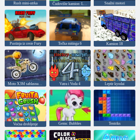
Rush mini-utrka
Snažni motori
Čudovište kamion: Les isporuke
Pustinja iz ceste Fury
Točka mitinga 6
Kamion 18
Moto X3M sablasna zemlja
Vatra i Voda 4
Leptir kyodai
Gems: Bubbles
Tentriks
Voćna drobljenje