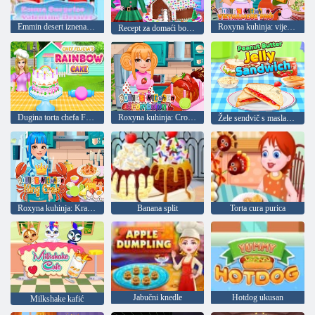
Emmin desert iznenađenja za Valentinovo
Roxyna kuhinja: vijetnamski Pho
Recept za domaći božićni kolač
Dugina torta chefa Felicije
Roxyna kuhinja: Cromboloni
Žele sendvič s maslacem od kikirikija
Roxyna kuhinja: Kraljevski rak
Banana split
Torta cura purica
Jabučni knedle
Hotdog ukusan
Milkshake kafić