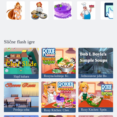
Slične flash igre
Roxyna kuhinja: Kimchi Jjigae
Jednostavne juhe Bob L. Boyle
Slajd kuhara
Prednja soba
Roxy Kitchen: Spring Roll
Roxy Kitchen: Cheesecake