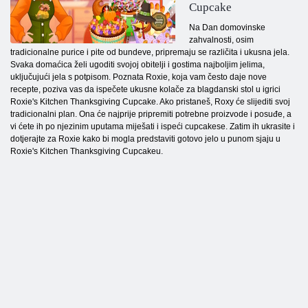
Cupcake
Na Dan domovinske
zahvalnosti, osim
tradicionalne purice i pite od bundeve, pripremaju se različita i ukusna jela.
Svaka domaćica želi ugoditi svojoj obitelji i gostima najboljim jelima,
uključujući jela s potpisom. Poznata Roxie, koja vam često daje nove
recepte, poziva vas da ispečete ukusne kolače za blagdanski stol u igrici
Roxie's Kitchen Thanksgiving Cupcake. Ako pristaneš, Roxy će slijediti svoj
tradicionalni plan. Ona će najprije pripremiti potrebne proizvode i posuđe, a
vi ćete ih po njezinim uputama miješati i ispeći cupcakese. Zatim ih ukrasite i
dotjerajte za Roxie kako bi mogla predstaviti gotovo jelo u punom sjaju u
Roxie's Kitchen Thanksgiving Cupcakeu.