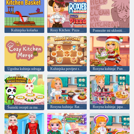
Kuhinjska košarka
Roxy Kitchen: Pizza na francuskom kruhu
Pomozite mi ukloniti kuhinju
Ugodna kuhinja udruga
Kuhinjska povijest spajanja
Roxyna kuhinja: Punac od jaja
Roxyna kuhinja: Ratatouille
Roxyna kuhinja: japanski curry
Šumski recepti za male pande