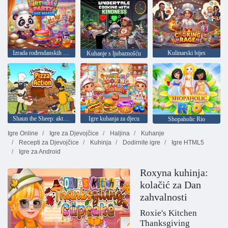
Izrada rođendanskih torti
Kulinarski bijes
Kuhanje s ljubaznošću
Shaun the Sheep: aktivna pizza
Igre kuhanja za djecu
Shopaholic Rio
Igre Online
Igre za Djevojčice
Haljina
Kuhanje
Recepti za Djevojčice
Kuhinja
Dodirnite igre
Igre HTML5
Igre za Android
Roxyna kuhinja:
kolačić za Dan
zahvalnosti
Roxie's Kitchen
Thanksgiving