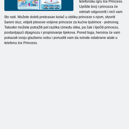
telefonsku igru Ice Princess.
Upišite broj i princeza će
odmah odgovoriti i reći vam
što radi. Možete dobiti prekrasan kolač u obliku princeze s njom, stvoriti
šareni sluz, vidjeti plesove voljene princeze za kućne ljubimce - jednorog.
Također možete potražiti pet razlika između slika, pa čak i liječiti princezu,
postavljajući dijagnozu i propisivanje lijekova. Pored toga, heroina će vam
pokazati svoju glazbenu sobu i ponuditi vam da svirate odabrane alate u
telefonu Ice Princess.