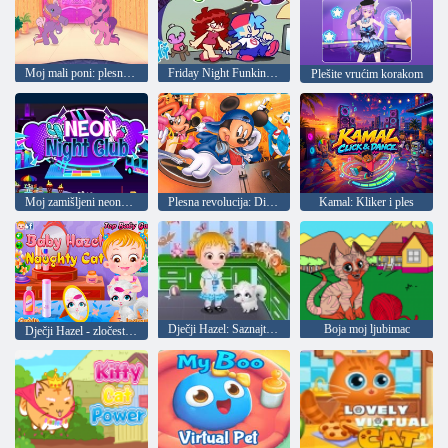
Moj mali poni: plesni studio
Friday Night Funkin: Gumball
Plešite vrućim korakom
Moj zamišljeni neonski noćni klub
Plesna revolucija: Disneyjev miks
Kamal: Kliker i ples
Dječji Hazel: Saznajte životinje
Boja moj ljubimac
Dječji Hazel - zločesta mačka