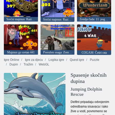
Srećni majmun: Razina 397
Zemlja čuda: 11. poglavlje
Srećni majmun: Razina 401
Majmun go sretan 441
Prerušen snaga: Zombi Survival
COGAM: Četiri rata
Igre Online
Igre za djecu
Logika igre
Quest igre
Puzzle
Dupin
Tražim
WebGL
Spasenje skočnih
dupina
Jumping Dolphin
Rescue
Delfini pripadaju odvojenim
odredbama sisavaca i iako
žive u vodi, povremeno se