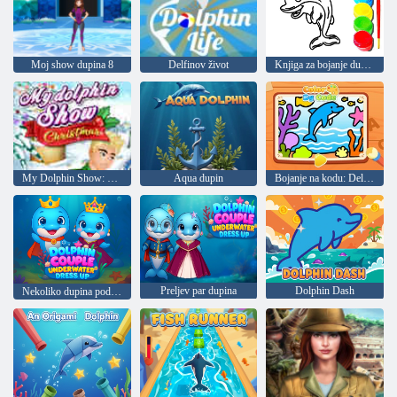
Moj show dupina 8
Delfinov život
Knjiga za bojanje dupina
My Dolphin Show: Christmas
Aqua dupin
Bojanje na kodu: Delphin
Preljev par dupina
Dolphin Dash
Nekoliko dupina pod vodom