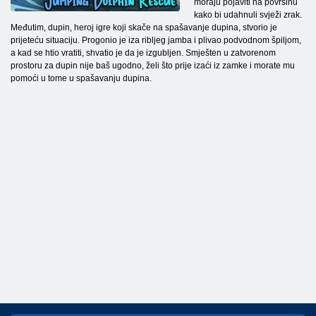
moraju pojaviti na površinu
kako bi udahnuli svježi zrak.
Međutim, dupin, heroj igre koji skače na spašavanje dupina, stvorio je
prijeteću situaciju. Progonio je iza ribljeg jamba i plivao podvodnom špiljom,
a kad se htio vratiti, shvatio je da je izgubljen. Smješten u zatvorenom
prostoru za dupin nije baš ugodno, želi što prije izaći iz zamke i morate mu
pomoći u tome u spašavanju dupina.