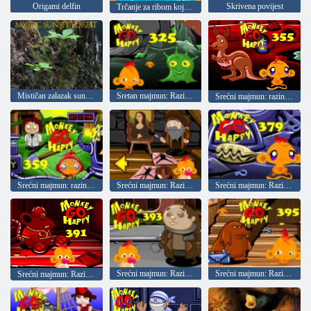
Origami delfin
Skrivena povijest
Trčanje za ribom koja pliva
Mističan zalazak sunca u šumi
Sretan majmun: Razina 325
Srećni majmun: razina 355
Srećni majmun: razina 359
Srećni majmun: Razina 371
Srećni majmun: Razina 379
Srećni majmun: Razina 393
Srećni majmun: Razina 395
Srećni majmun: Razina 391