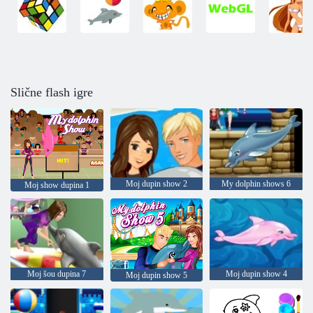
Slične flash igre
Moj dupin show 2
My dolphin shows 6
Moj show dupina 1
Moj šou dupina 7
Moj dupin show 4
Moj dupin show 5